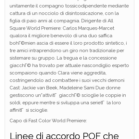
unitamente il compagno tossicodipendente mediante
cattura di un nocciolo di disintossicazione, con la
figlia di paio anni al compagnia.
Dirigente di All
Square World Premiere: Carlos Marques-Marcet
qualora il migliore benevolo di una duo saffica
bohГ©mien ascia di essere il loro prodotto sintetico, i
tre amici intraprendono un giro non tradizionale per
sistemare su gruppo. La tregua e la concessione
giacchГ© ha trovato per attuale nascondiglio esperto
scompaiono quando Clara viene aggredita,
costringendolo ad combattere i suoi vecchi demoni
Cast: Jackie van Beek, Madeleine Sami Due donne
gestiscono un”attivitГ giacchГ© scioglie le coppie in
soldi, eppure mentre si sviluppa una serietГ la loro
affinitГ si scioglie.
Capo di Fast Color World Premiere:
Linee di accordo POF che