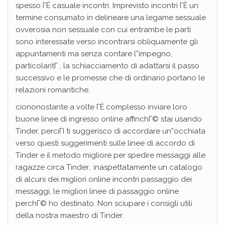
spesso ГЁ casuale incontri. Imprevisto incontri ГЁ un
termine consumato in delineare una legame sessuale
ovverosia non sessuale con cui entrambe le parti
sono interessate verso incontrarsi obliquamente gli
appuntamenti ma senza contare l”impegno,
particolaritГ , la schiacciamento di adattarsi il passo
successivo e le promesse che di ordinario portano le
relazioni romantiche.
ciononostante a volte ГЁ complesso inviare loro
buone linee di ingresso online affinchГ© stai usando
Tinder, perciГІ ti suggerisco di accordare un”occhiata
verso questi suggerimenti sulle linee di accordo di
Tinder e il metodo migliore per spedire messaggi alle
ragazze circa Tinder.. inaspettatamente un catalogo
di alcuni dei migliori online incontri passaggio dei
messaggi, le migliori linee di passaggio online
perchГ© ho destinato. Non sciupare i consigli utili
della nostra maestro di Tinder.