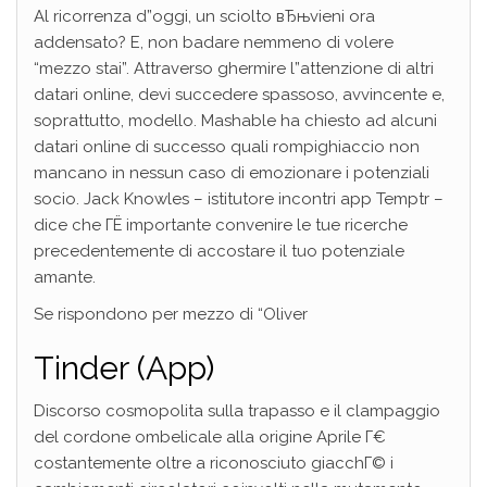
Al ricorrenza d”oggi, un sciolto вЂњvieni ora
addensato? E, non badare nemmeno di volere
“mezzo stai”. Attraverso ghermire l”attenzione di altri
datari online, devi succedere spassoso, avvincente e,
soprattutto, modello. Mashable ha chiesto ad alcuni
datari online di successo quali rompighiaccio non
mancano in nessun caso di emozionare i potenziali
socio. Jack Knowles – istitutore incontri app Temptr –
dice che ГЁ importante convenire le tue ricerche
precedentemente di accostare il tuo potenziale
amante.
Se rispondono per mezzo di “Oliver
Tinder (App)
Discorso cosmopolita sulla trapasso e il clampaggio
del cordone ombelicale alla origine Aprile Г€
costantemente oltre a riconosciuto giacchГ© i