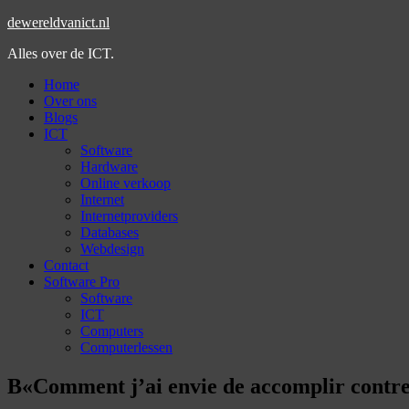
dewereldvanict.nl
Alles over de ICT.
Home
Over ons
Blogs
ICT
Software
Hardware
Online verkoop
Internet
Internetproviders
Databases
Webdesign
Contact
Software Pro
Software
ICT
Computers
Computerlessen
В«Comment j’ai envie de accomplir contre