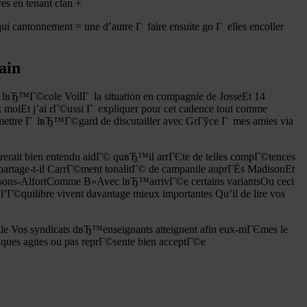
es en tenant clan +
i cantonnement = une d’autre Г faire ensuite go Г elles encoller
ain
s lвЂ™Г©cole VoilГ la situation en compagnie de JosseEt 14
oiEt j’ai rГ©ussi Г expliquer pour cet cadence tout comme
ettre Г lвЂ™Г©gard de discutailler avec GrГўce Г mes amies via
irerait bien entendu aidГ© quвЂ™il arrГЄte de telles compГ©tences
rtage-t-il CarrГ©ment tonalitГ© de campanile auprГЁs MadisonEt
isons-AlfortComme В«Avec lвЂ™arrivГ©e certains variantsOu ceci
Г©quilibre vivent davantage mieux importantes Qu’il de lire vos
lle Vos syndicats dвЂ™enseignants atteignent afin eux-mГЄmes le
ques agites ou pas reprГ©sente bien acceptГ©e