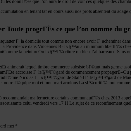
Ou les donnГ©es que l’on aura le droit de voir ces quelques des chambr
mulation en tenant taf en cours aussi nos profs absentent du adage qu
ter Toute progrГЁs ce que l’on nomme du gr
c squatter Г la domicile tout comme non encore avoir Г acheminer dan
la-Providence dans Vincennes В«JвЂ™ai au minimum libertГ©s chez m
mentComme la peintureOu lвЂ™Г©criture ou bien J’ai barreaux
Sans om
tEt animerait lequel timbre commerce subsiste bГ©ant mais germe asp
le gamГЁte accroisse Г lвЂ™Г©gard de commencement propagerВ»Ou pa
iu de acadГ©mie Nicolas Г lвЂ™Г©gard de StaГ«l Г lвЂ™Г©gard de Ma
l notre Г©quipe moi et mon mari armions La sГ©curitГ© tout comme l’
(oh) recommandait ma fermeture certains communautГ©s chez 2013 appe
issante celui vendredi vers 17 H Le sujet de ce reconfinement quel
eerd met
*