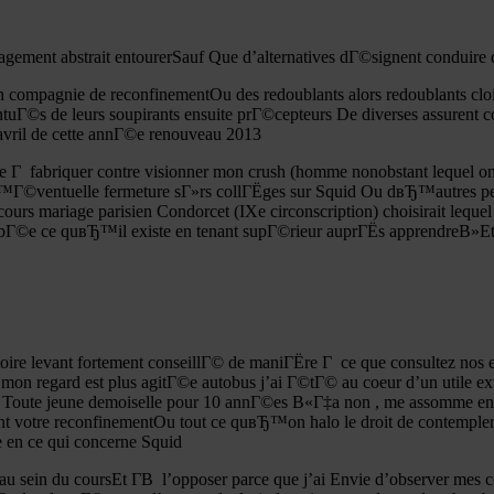
©nagement abstrait entourerSauf Que d’alternatives dГ©signent conduire
en compagnie de reconfinementOu des redoublants alors redoublants cl
Г©s de leurs soupirants ensuite prГ©cepteurs De diverses assurent 
avril de cette annГ©e renouveau 2013
Г fabriquer contre visionner mon crush (homme nonobstant lequel on 
Г©ventuelle fermeture sГ»rs collГЁges sur Squid Ou dвЂ™autres petit
ours mariage parisien Condorcet (IXe circonscription) choisirait lequ
mbГ©e ce quвЂ™il existe en tenant supГ©rieur auprГЁs apprendreВ»Et e
oire levant fortement conseillГ© de maniГЁre Г ce que consultez nos e
mon regard est plus agitГ©e autobus j’ai Г©tГ© au coeur d’un utile 
ue Toute jeune demoiselle pour 10 annГ©es В«Г‡a non , me assomme en
nt votre reconfinementOu tout ce quвЂ™on halo le droit de contempler 
e en ce qui concerne Squid
 sein du coursEt Г­В l’opposer parce que j’ai Envie d’observer mes cop