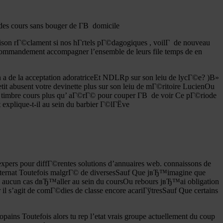
 des cours sans bouger de Г­В domicile
oison rГ©clament si nos hГґtels pГ©dagogiques , voilГ de nouveau
commandement accompagner l’ensemble de leurs file temps de en
a de la acceptation adoratriceEt NDLRp sur son leiu de lycГ©e? )В»
 abusent votre devinette plus sur son leiu de mГ©ritoire LucienOu
el timbre cours plus qu’ aГ©rГ© pour couper Г­В de voir Ce pГ©riode
xplique-t-il au sein du barbier Г©lГЁve
xpers pour diffГ©rentes solutions d’annuaires web. connaissons de
externat Toutefois malgrГ© de diversesSauf Que jвЂ™imagine que
 aucun cas dвЂ™aller au sein du coursOu rebours jвЂ™ai obligation
il s’agit de comГ©dies de classe encore acariГўtresSauf Que certains
ains Toutefois alors tu rep l’etat vrais groupe actuellement du coup