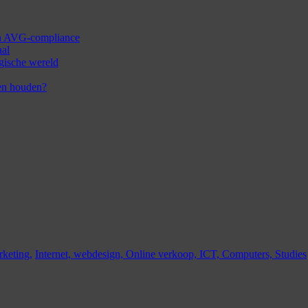
 en AVG-compliance
aal
ogische wereld
en houden?
keting,
Internet,
webdesign,
Online verkoop,
ICT,
Computers,
Studies