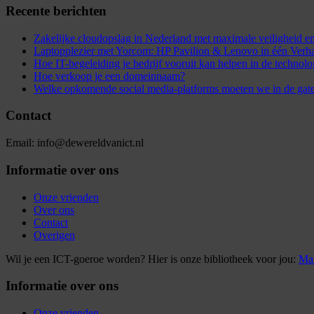
Recente berichten
Zakelijke cloudopslag in Nederland met maximale veiligheid
Laptopplezier met Yorcom: HP Pavilion & Lenovo in één Verh
Hoe IT-begeleiding je bedrijf vooruit kan helpen in de technol
Hoe verkoop je een domeinnaam?
Welke opkomende social media-platforms moeten we in de gat
Contact
Email: info@dewereldvanict.nl
Informatie over ons
Onze vrienden
Over ons
Contact
Overigen
Wil je een ICT-goeroe worden? Hier is onze bibliotheek voor jou:
Mar
Informatie over ons
Onze vrienden