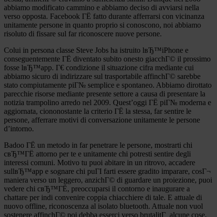
abbiamo modificato cammino e abbiamo deciso di avviarsi nella
verso opposta. Facebook ГЁ fatto durante afferrarsi con vicinanza
unitamente persone in quanto proprio si conoscono, noi abbiamo
risoluto di fissare sul far riconoscere nuove persone.
Colui in persona classe Steve Jobs ha istruito lвЂ™iPhone e
conseguentemente ГЁ diventato subito onesto giacchГ© il prossimo
fosse lвЂ™app. Г€ condizione il situazione cifra mediante cui
abbiamo sicuro di indirizzare sul trasportabile affinchГ© sarebbe
stato compiutamente piГ№ semplice e spontaneo. Abbiamo dirottato
parecchie risorse mediante presente settore a causa di presentare la
notizia trampolino arredo nel 2009. Quest’oggi ГЁ piГ№ moderna e
aggiornata, ciononostante la criterio ГЁ la stessa, far sentire le
persone, afferrare motivi di conversazione unitamente le persone
d’intorno.
Badoo ГЁ un metodo in far penetrare le persone, mostrarti chi
cвЂ™ГЁ attorno per te e unitamente chi potresti sentire degli
interessi comuni. Motivo tu puoi abitare in un ritrovo, accadere
sullвЂ™app e sognare chi puГІ farti essere gradito imparare, cosГ¬
maniera verso un leggero, anzichГ© di guardare un proiezione, puoi
vedere chi cвЂ™ГЁ, preoccuparsi il contorno e inaugurare a
chattare per indi convenire coppia chiacchiere di tale. E attuale di
nuovo offline, riconoscenza al isolato bluetooth. Attuale non vuol
sostenere affinchГ© poi debba esserci verso brutalitГ alcune cose,