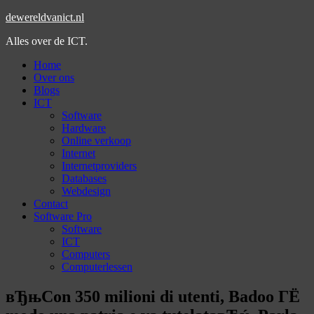
dewereldvanict.nl
Alles over de ICT.
Home
Over ons
Blogs
ICT
Software
Hardware
Online verkoop
Internet
Internetproviders
Databases
Webdesign
Contact
Software Pro
Software
ICT
Computers
Computerlessen
вЂњCon 350 milioni di utenti, Badoo ГЁ