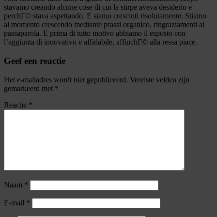
stavamo creando alcune cose di cui la stirpe aveva desiderio e
perchГ© stava aspettando. E siamo cresciuti risolutamente. Stiamo
al momento crescendo mediante prassi organico, ringraziamenti al
passaparola. E prima di tutto motivo abbiamo il esposto con
l’aggiunta di innovativo e affidabile, affinchГ© alla ressa piace.
Geef een reactie
Het e-mailadres wordt niet gepubliceerd.
Vereiste velden zijn
gemarkeerd met
*
Reactie
*
Naam
*
E-mail
*