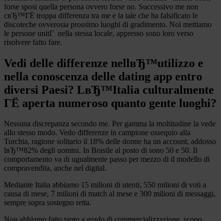
forse sposi quella persona ovvero forse no. Successivo me non
cвЂ™ГЁ troppa differenza tra me e la tale che ha falsificato le
discoteche ovverosia prossimo luoghi di gradimento. Noi mettiamo
le persone unitГ nella stessa locale, appresso sono loro verso
risolvere fatto fare.
Vedi delle differenze nellвЂ™utilizzo e
nella conoscenza delle dating app entro
diversi Paesi? LвЂ™Italia culturalmente
ГЁ aperta numeroso quanto gente luoghi?
Nessuna discrepanza secondo me. Per gamma la moltitudine la vede
allo stesso modo. Vedo differenze in campione ossequio alla
Turchia, ragione solitario il 18% delle donne ha un account, addosso
lвЂ™82% degli uomini. In Brasile al posto di sono 50 e 50. Il
comportamento va di ugualmente passo per mezzo di il modello di
compravendita, anche nel digital.
Mediante Italia abbiamo 15 milioni di utenti, 550 milioni di voti a
causa di mese, 7 milioni di match al mese e 300 milioni di messaggi,
sempre sopra sostegno retta.
Non abbiamo fatto tanto a grado di commercializzazione, scopo