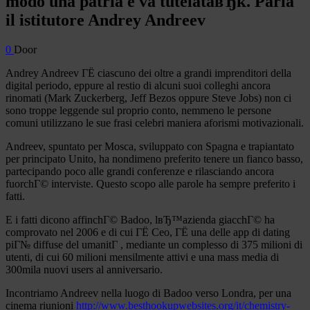
modo una patria e va tutelataвЂќ. Parla
il istitutore Andrey Andreev
0
Door
Andrey Andreev ГЁ ciascuno dei oltre a grandi imprenditori della
digital periodo, eppure al restio di alcuni suoi colleghi ancora
rinomati (Mark Zuckerberg, Jeff Bezos oppure Steve Jobs) non ci
sono troppe leggende sul proprio conto, nemmeno le persone
comuni utilizzano le sue frasi celebri maniera aforismi motivazionali.
Andreev, spuntato per Mosca, sviluppato con Spagna e trapiantato
per principato Unito, ha nondimeno preferito tenere un fianco basso,
partecipando poco alle grandi conferenze e rilasciando ancora
fuorchГ© interviste.
Questo scopo alle parole ha sempre preferito i
fatti.
E i fatti dicono affinchГ© Badoo, lвЂ™azienda giacchГ© ha
comprovato nel 2006 e di cui ГЁ Ceo, ГЁ una delle app di dating
piГ№ diffuse del umanitГ , mediante un complesso di 375 milioni di
utenti, di cui 60 milioni mensilmente attivi e una mass media di
300mila nuovi users al anniversario.
Incontriamo Andreev nella luogo di Badoo verso Londra, per una
cinema riunioni
http://www.besthookupwebsites.org/it/chemistry-