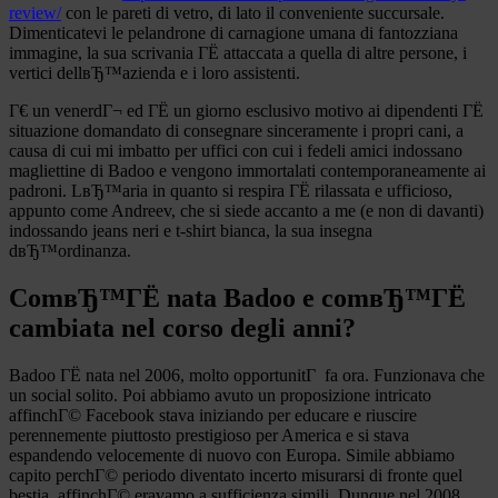
review/
con le pareti di vetro, di lato il conveniente succursale.
Dimenticatevi le pelandrone di carnagione umana di fantozziana
immagine, la sua scrivania ГЁ attaccata a quella di altre persone, i
vertici dellвЂ™azienda e i loro assistenti.
Г€ un venerdГ¬ ed ГЁ un giorno esclusivo motivo ai dipendenti ГЁ
situazione domandato di consegnare sinceramente i propri cani, a
causa di cui mi imbatto per uffici con cui i fedeli amici indossano
magliettine di Badoo e vengono immortalati contemporaneamente ai
padroni. LвЂ™aria in quanto si respira ГЁ rilassata e ufficioso,
appunto come Andreev, che si siede accanto a me (e non di davanti)
indossando jeans neri e t-shirt bianca, la sua insegna
dвЂ™ordinanza.
ComвЂ™ГЁ nata Badoo e comвЂ™ГЁ
cambiata nel corso degli anni?
Badoo ГЁ nata nel 2006, molto opportunitГ fa ora. Funzionava che
un social solito. Poi abbiamo avuto un proposizione intricato
affinchГ© Facebook stava iniziando per educare e riuscire
perennemente piuttosto prestigioso per America e si stava
espandendo velocemente di nuovo con Europa. Simile abbiamo
capito perchГ© periodo diventato incerto misurarsi di fronte quel
bestia, affinchГ© eravamo a sufficienza simili. Dunque nel 2008