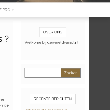
E PRO
OVER ONS
s ?
Welkome bij dewereldvanict.nl
a
Zoeken naar:
RECENTE BERICHTEN
une
on de