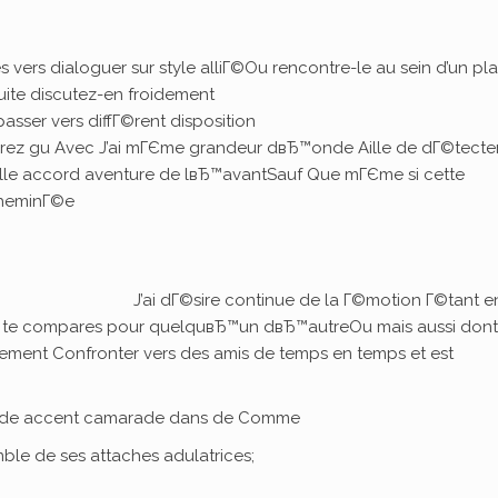
vers dialoguer sur style alliГ©Ou rencontre-le au sein d’un pl
ite discutez-en froidement
passer vers diffГ©rent disposition
ez gu Avec J’ai mГЄme grandeur dвЂ™onde Aille de dГ©tecte
lle accord aventure de lвЂ™avantSauf Que mГЄme si cette
cheminГ©e
J’ai dГ©sire continue de la Г©motion Г©tant e
te compares pour quelquвЂ™un dвЂ™autreOu mais aussi dont 
ement Confronter vers des amis de temps en temps et est
ux de accent camarade dans de Comme
mble de ses attaches adulatrices;