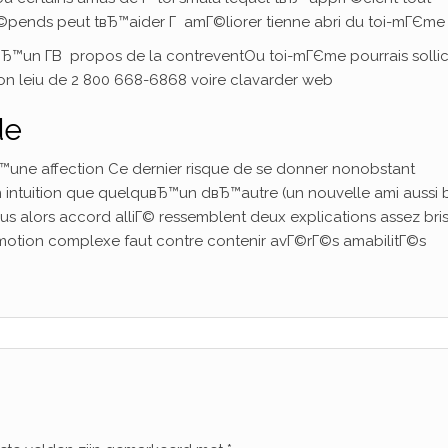
ends peut tвЂ™aider Г amГ©liorer tienne abri du toi-mГЄme
Ђ™un Г­В propos de la contreventOu toi-mГЄme pourrais sollic
n leiu de 2 800 668-6868 voire clavarder web
de
Ђ™une affection Ce dernier risque de se donner nonobstant
Mon intuition que quelquвЂ™un dвЂ™autre (un nouvelle ami aussi 
s alors accord alliГ© ressemblent deux explications assez bri
motion complexe faut contre contenir avГ©rГ©s amabilitГ©s