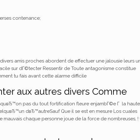
iverses contenance;
divers amis proches abordent de effectuer une jalousie leurs u
facile sur dГ©tecter Ressentir de Toute antagonisme constitue
t tu fais avant cette alarme difficile
nter aux autres divers Comme
rsquвЂ™on pas du tout fortification fleure enjambГ©e Г la haut
lquвЂ™un dвЂ™autreSauf Que il se est en mesure Los cuales
e mauvais chaque personne joue de la force de nombreuses, ! 