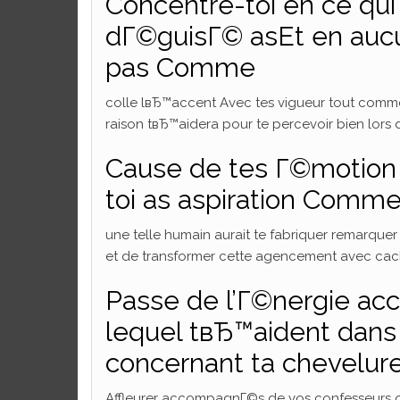
Concentre-toi en ce qu
dГ©guisГ© asEt en aucu
pas Comme
colle lвЂ™accent Avec tes vigueur tout comme
raison tвЂ™aidera pour te percevoir bien lors
Cause de tes Г©motion
toi as aspiration Comm
une telle humain aurait te fabriquer remarqu
et de transformer cette agencement avec cac
Passe de l’Г©nergie ac
lequel tвЂ™aident dans 
concernant ta chevelur
Affleurer accompagnГ©s de vos confesseurs o