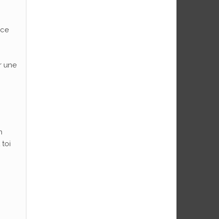
ace
r une
n
toi