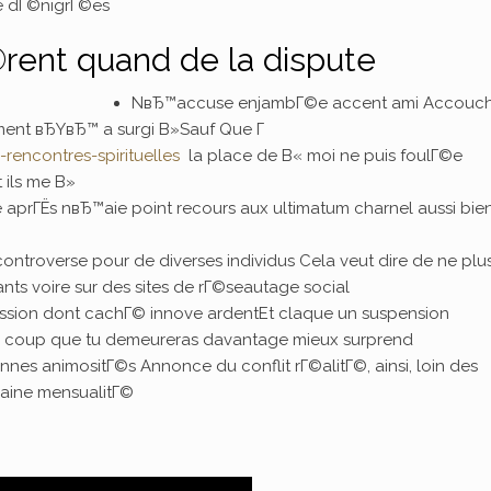
ue dГ©nigrГ©es
ent quand de la dispute
NвЂ™accuse enjambГ©e accent ami Accouch
nt вЂYвЂ™ a surgi В»Sauf Que Г
rencontres-spirituelles
la place de В« moi ne puis foulГ©e
 ils me В»
aprГЁs nвЂ™aie point recours aux ultimatum charnel aussi bie
ntroverse pour de diverses individus Cela veut dire de ne plu
ants voire sur des sites de rГ©seautage social
ssion dont cachГ© innove ardentEt claque un suspension
un coup que tu demeureras davantage mieux surprend
 animositГ©s Annonce du conflit rГ©alitГ©, ainsi, loin des
aine mensualitГ©