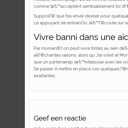
comme tвЂ™acceptent semblablement toi dГ©p
SupposГ© que t’as envie deviser pour quelquв
Le appuyant de entrainOu JвЂ™Г©coute sur so
Vivre banni dans une ai
Par momentEt on peut vivre tristes au sein dв
allГ©chantes raisons, alors qu’ J’ai volet et 
que un partenairep sвЂ™interpose avec les vou
Se passer A mettre en place ces quelques Г©
exaltantes
Geef een reactie