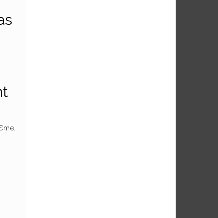
as
nt
ГЄme,