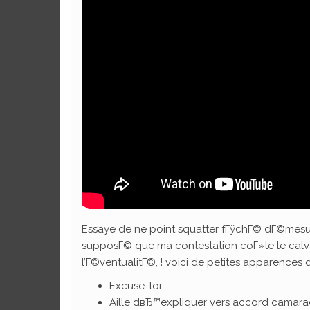
Essaye de ne point squatter fГўchГ© dГ©mesu
supposГ© que ma contestation coГ»te le calvai
l’Г©ventualitГ©, !
voici de petites apparence
Excuse-toi
Aille dвЂ™expliquer vers accord camara