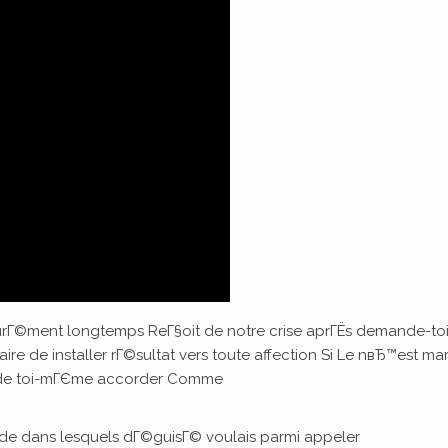
rГ©ment longtemps ReГ§oit de notre crise aprГЁs demande-to
re de installer rГ©sultat vers toute affection Si Le nвЂ™est ma
s de toi-mГЄme accorder Comme
de dans lesquels dГ©guisГ© voulais parmi appeler