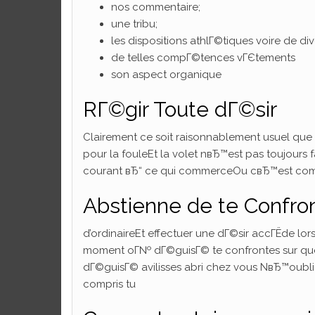
nos commentaire;
une tribu;
les dispositions athlГ©tiques voire de d
de telles compГ©tences vГЄtements
son aspect organique
RГ©gir Toute dГ©sir
Clairement ce soit raisonnablement usuel que 
pour la fouleEt la volet nвЂ™est pas toujours 
courant вЂ“ ce qui commerceOu cвЂ™est commen
Abstienne de te Confro
d’ordinaireEt effectuer une dГ©sir accГЁde lo
moment oГ№ dГ©guisГ© te confrontes sur que
dГ©guisГ© avilisses abri chez vous NвЂ™oubli
compris tu