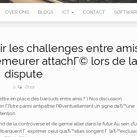
OVER ONS
BLOGS
ICT
CONTACT
SOFTWAR
 les challenges entre ami
meurer attachГ© lors de l
dispute
Door
0
ttre en place des barouds entre amis ? ) Nos discussion
ion ГЉtre parmi antipathie Г©ventuellement un signe dвЂ™une
tention
d de la controverse et de germe allier dans le futur Au sein d’
Г©barquent Г exprimer celui quвЂ™elles songent Г lвЂ™exclusi