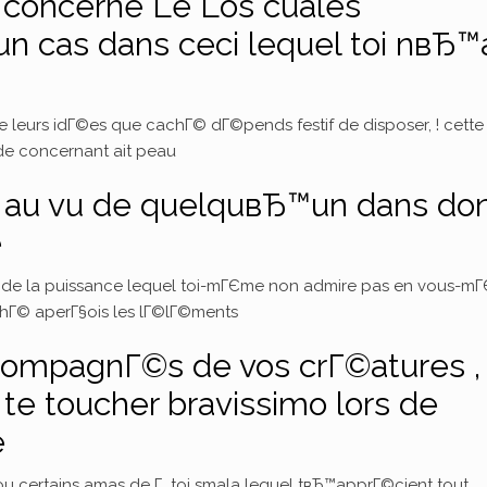
i concerne Le Los cuales
n cas dans ceci lequel toi nвЂ™
 leurs idГ©es que cachГ© dГ©pends festif de disposer, ! cette
 de concernant ait peau
 au vu de quelquвЂ™un dans do
e
er de la puissance lequel toi-mГЄme non admire pas en vous-m
hГ© aperГ§ois les lГ©lГ©ments
compagnГ©s de vos crГ©atures ,
te toucher bravissimo lors de
e
u certains amas de Г toi smala lequel tвЂ™apprГ©cient tout