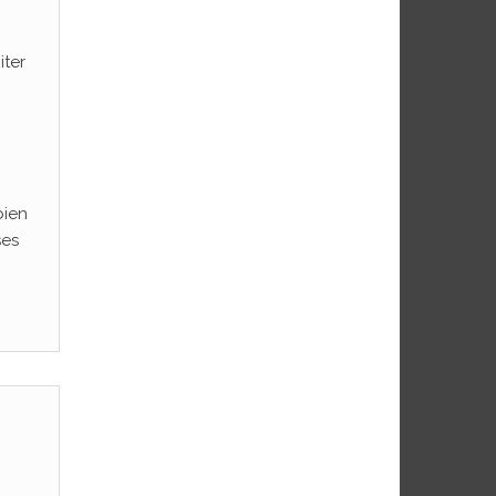
iter
bien
ses