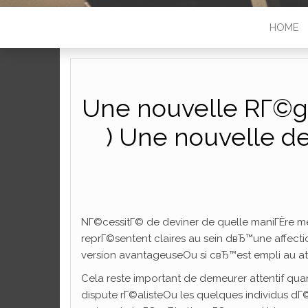
HOME
Une nouvelle RГ©gir
) Une nouvelle de
NГ©cessitГ© de deviner de quelle maniГЁre me
reprГ©sentent claires au sein dвЂ™une affect
version avantageuseOu si cвЂ™est empli au at
Cela reste important de demeurer attentif quan
dispute rГ©alisteOu les quelques individus d