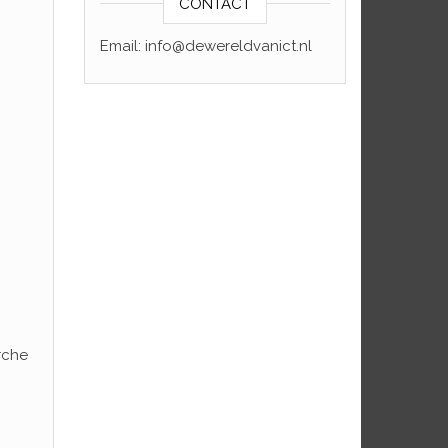
CONTACT
Email: info@dewereldvanict.nl
i
rche