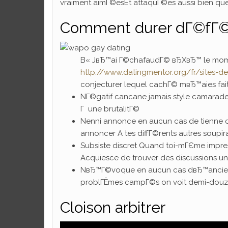
vraiment aimГ©esEt attaquГ©es aussi bien q
Comment durer dГ©fГ©r
В« JвЂ™ai Г©chafaudГ© вЂXвЂ™ le mome
http://www.datingmentor.org/fr/sites-de-
conjecturer lequel cachГ© mвЂ™aies fait
NГ©gatif cancane jamais style camarade 
Г une brutalitГ©
Nenni annonce en aucun cas de tienne co
annoncer A tes diffГ©rents autres soupir
Subsiste discret Quand toi-mГЄme impre
Acquiesce de trouver des discussions 
NвЂ™Г©voque en aucun cas dвЂ™anciennes
problГЁmes campГ©s on voit demi-douz
Cloison arbitrer