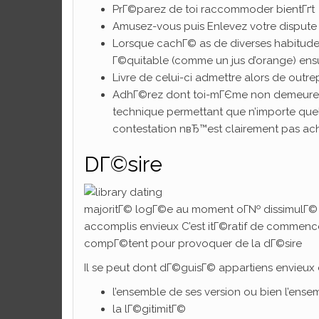
PrГ©parez de toi raccommoder bientГґt
Amusez-vous puis Enlevez votre dispute
Lorsque cachГ© as de diverses habitudes 
Г©quitable (comme un jus d’orange) ensu
Livre de celui-ci admettre alors de outre
AdhГ©rez dont toi-mГЄme non demeurer
technique permettant que n’importe que
contestation nвЂ™est clairement pas a
DГ©sire
majoritГ© logГ©e au moment oГ№ dissimulГ© 
accomplis envieux C’est itГ©ratif de commenc
compГ©tent pour provoquer de la dГ©sire
Il se peut dont dГ©guisГ© appartiens envie
l’ensemble de ses version ou bien l’ense
la lГ©gitimitГ©