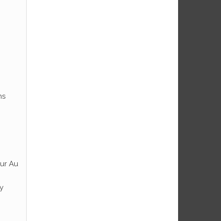
ns
eur Au
y