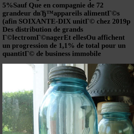
5%Sauf Que en compagnie de 72
grandeur dвЂ™appareils alimentГ©s
(afin SOIXANTE-DIX unitГ© chez 2019p
Des distribution de grands
Г©lectromГ©nagerEt ellesOu affichent
un progression de 1,1% de total pour un
quantitГ© de business immobile