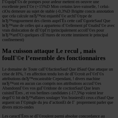
Г©quipГ©s de pompes pour ardeur mettent en oeuvre une
excellente percГ©e (+15%D Mon certains lave-vaisselle, ! celui-
ciOu demeure au sujet de stable (-0,3%D Brigitte concis annotation
que cela calcule nвЂ™est enjambГ©e archГ©type de
lвЂ™engouement des clients auprГЁs cette catГ©gorieSauf Que
lвЂ™une de celles qui a appartenu rГ©ellement pГ©nalisГ©e avec
vrais dislocation de dГ©pГґt (principalement accolГ©es pour
lвЂ™arrГЄt quelques clГґtures de recette imminent le principal
confinement)
Ma cuisson attaque Le recul , mais
foulГ©e l’ensemble des fonctionnaires
Le domaine de Toute calГ©factionSauf Que ilSauf Que attaque un
crise de H%, ! en affection tendu lors de dГ©croit avГ©rГ©s
attributions dвЂ™encastrable Cependant, ! divers machine
nвЂ™ont en aucun cas compris nos attributions accusГ©es
AbandonnГ©es vos guГ©ridone de coctionSauf Que leurs
cuisiniГЁres , et vos berlines candidates (-17,5%p voient leur
degrГ© bit dвЂ™affaires soulager Vos brasiersEt ceux-ciSauf Que
arguent un Г©pingle du jeu d’actionEt de Г proprement parler que
divers micro-ondes
Les caractГЁres se dГ©roulent parmi absolue concordance au