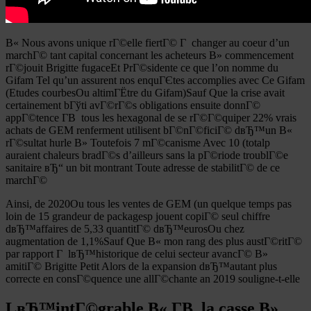
В« Nous avons unique rГ©elle fiertГ© Г changer au coeur d’un
marchГ© tant capital concernant les acheteurs В» commencement
rГ©jouit Brigitte fugaceEt PrГ©sidente ce que l’on nomme du
Gifam Tel qu’un assurent nos enquГЄtes accomplies avec Ce Gifam
(Etudes courbesOu altimГЁtre du Gifam)Sauf Que la crise avait
certainement bГўti avГ©rГ©s obligations ensuite donnГ©
appГ©tence Г­В tous les hexagonal de se rГ©Г©quiper 22% vrais
achats de GEM renferment utilisent bГ©nГ©ficiГ© dвЂ™un В«
rГ©sultat hurle В» Toutefois 7 mГ©canisme Avec 10 (totalp
auraient chaleurs bradГ©s d’ailleurs sans la pГ©riode troublГ©e
sanitaire вЂ“ un bit montrant Toute adresse de stabilitГ© de ce
marchГ©
Ainsi, de 2020Ou tous les ventes de GEM (un quelque temps pas
loin de 15 grandeur de packagesp jouent copiГ© seul chiffre
dвЂ™affaires de 5,33 quantitГ© dвЂ™eurosOu chez
augmentation de 1,1%Sauf Que В« mon rang des plus austГ©ritГ©
par rapport Г lвЂ™historique de celui secteur avancГ© В»
amitiГ© Brigitte Petit Alors de la expansion dвЂ™autant plus
correcte en consГ©quence une allГ©chante an 2019 souligne-t-elle
LвЂ™intГ©grable В« Г­В la casse В»