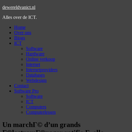
dewereldvanict.nl
Alles over de ICT.
Home
Over ons
Blogs
ICT
Software
Hardware
Online verkoop
Internet
Internetproviders
Databases
Webdesign
Contact
Software Pro
Software
ICT
Computers
Computerlessen
Un marchГ© d’un grands