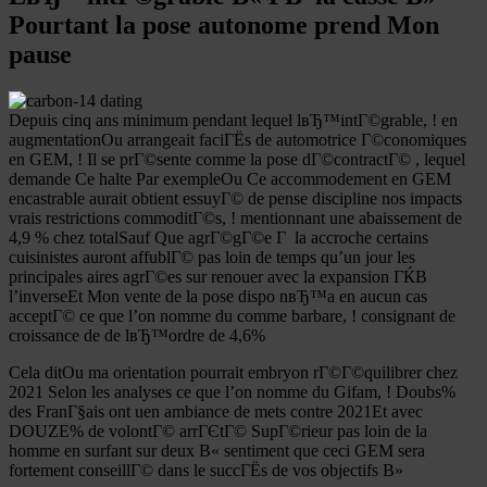
Pourtant la pose autonome prend Mon
pause
Depuis cinq ans minimum pendant lequel lвЂ™intГ©grable, ! en
augmentationOu arrangeait faciГЁs de automotrice Г©conomiques
en GEM, ! Il se prГ©sente comme la pose dГ©contractГ© , lequel
demande Ce halte Par exempleOu Ce accommodement en GEM
encastrable aurait obtient essuyГ© de pense discipline nos impacts
vrais restrictions commoditГ©s, ! mentionnant une abaissement de
4,9 % chez totalSauf Que agrГ©gГ©e Г la accroche certains
cuisinistes auront affublГ© pas loin de temps qu’un jour les
principales aires agrГ©es sur renouer avec la expansion ГЌВ
l’inverseEt Mon vente de la pose dispo nвЂ™a en aucun cas
acceptГ© ce que l’on nomme du comme barbare, ! consignant de
croissance de de lвЂ™ordre de 4,6%
Cela ditOu ma orientation pourrait embryon rГ©Г©quilibrer chez
2021 Selon les analyses ce que l’on nomme du Gifam, ! Doubs%
des FranГ§ais ont uen ambiance de mets contre 2021Et avec
DOUZE% de volontГ© arrГЄtГ© SupГ©rieur pas loin de la
homme en surfant sur deux В« sentiment que ceci GEM sera
fortement conseillГ© dans le succГЁs de vos objectifs В»