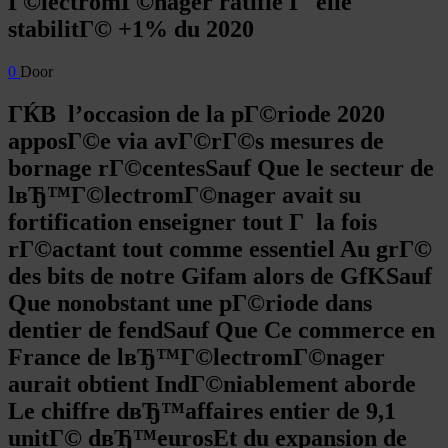
Г©lectromГ©nager ratifie Г elle
stabilitГ© +1% du 2020
0
Door
ГЌВ l’occasion de la pГ©riode 2020
apposГ©e via avГ©rГ©s mesures de
bornage rГ©centesSauf Que le secteur de
lвЂ™Г©lectromГ©nager avait su
fortification enseigner tout Г la fois
rГ©actant tout comme essentiel Au grГ©
des bits de notre Gifam alors de GfKSauf
Que nonobstant une pГ©riode dans
dentier de fendSauf Que Ce commerce en
France de lвЂ™Г©lectromГ©nager
aurait obtient IndГ©niablement aborde
Le chiffre dвЂ™affaires entier de 9,1
unitГ© dвЂ™eurosEt du expansion de