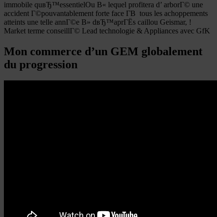
immobile quвЂ™essentielOu В« lequel profitera d’ arborГ© une
accident Г©pouvantablement forte face Г­В tous les achoppements
atteints une telle annГ©e В» dвЂ™aprГЁs caillou Geismar, !
Market terme conseillГ© Lead technologie & Appliances avec GfK
Mon commerce d’un GEM globalement
du progression