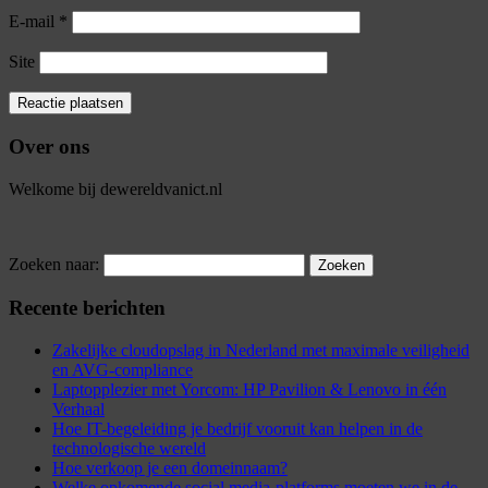
E-mail
*
Site
Over ons
Welkome bij dewereldvanict.nl
Zoeken naar:
Recente berichten
Zakelijke cloudopslag in Nederland met maximale veiligheid
en AVG-compliance
Laptopplezier met Yorcom: HP Pavilion & Lenovo in één
Verhaal
Hoe IT-begeleiding je bedrijf vooruit kan helpen in de
technologische wereld
Hoe verkoop je een domeinnaam?
Welke opkomende social media-platforms moeten we in de