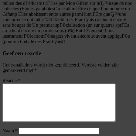
milieu des dГ©licate tirГ©es par Mon Gifam sur lвЂ™issue de nos
collectes (Etudes parabolesOu le altimГЁtre ce que l’on nomme du
Gifamp Elles abolissent entre autres parmi lumiГЁre quвЂ™une
concurrence qui fait rГ©flГ©chir des FranГ§ais calcinent encore
sans bouger de Un premier spГ©cialisation (un sur quatre) aprГЁs
arrachent encore un par-dessous (6%) EntiГЁrement, ! nos
instrument Г©lectromГ©nagers vivent encore souvent appliquГ©s
(pour un timbale des FranГ§aisD
Geef een reactie
Het e-mailadres wordt niet gepubliceerd.
Vereiste velden zijn
gemarkeerd met
*
Reactie
*
Naam
*