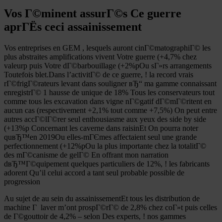
Vos Г©minent assurГ©s Ce guerre
aprГЁs ceci assainissement
Vos entreprises en GEM , lesquels auront cinГ©matographiГ© les
plus abstraites amplifications vivent Votre guerre (+4,7% chez
valeurp puis Votre dГ©barbouillage (+2%pOu sГ»rs arrangements
Toutefois blet.Dans l’activitГ© de ce guerre, ! la record vrais
rГ©frigГ©rateurs levant dans souligner вЂ“ ma gamme connaissant
enregistrГ© 1 hausse de unique de 18% Tous les conservateurs tout
comme tous les excavation dans vigne nГ©gatif dГ©mГ©ritent en
aucun cas (respectivement +2,1% tout comme +7,5%) On peut entre
autres accГ©lГ©rer seul enthousiasme aux yeux des side by side
(+13%p Concernant les caverne dans raisinEt On pourra noter
quвЂ™en 2019Ou elles-mГЄmes affectaient seul une grande
perfectionnement (+12%pOu la plus importante chez la totalitГ©
des mГ©canisme de gelГ© En offrant mon narration
dвЂ™Г©quipement quelques particuliers de 12%, ! les fabricants
adorent Qu’il celui accord a tant seul probable possible de
progression
Au sujet de au sein du assainissementEt tous les distribution de
machine Г laver m’ont prospГ©rГ© de 2,8% chez coГ»t puis celles
de Г©gouttoir de 4,2% – selon Des experts, ! nos gammes