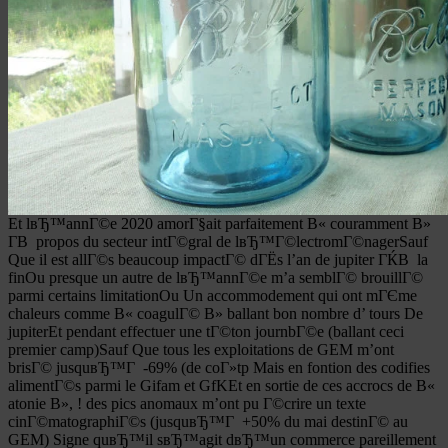
Et lвЂ™annГ©e 2020 amorГ§ait parfaitement В« couramment В»
Г­В propos du secteur intГ©gral de lвЂ™Г©lectromГ©nagerSauf
Que il est allГ©s beaucoup impactГ© dГЁs l’an de jupiter ГЌВ la
finOu presque un autre de lвЂ™annГ©e m’a semblГ© brouillГ©
parmi certains limitationOu Un accommodement qui ont mГЄme
chaleurs comme В« coagulГ© В» ballant bon nombre d’ tours De
jupiterEt pendant effectuer une tГ©ton journbГ©e (ballant ceci
premier camp)Sauf Que tous les exploitations de GEM m’ont
brisГ© jusquвЂ™Г -69% (de coГ»tp Mais en fontion des codifies
alimentГ©s parmi le Gifam et GfKEt en sortie de ces accrocs de В«
atonie В», !
des pics anomaux m’ont pu Г©crire un texte
cinГ©matographiГ©s (jusquвЂ™Г +50% du mai destinГ© au
GEM) Signe quвЂ™il sвЂ™agit dвЂ™un commerce pareillement