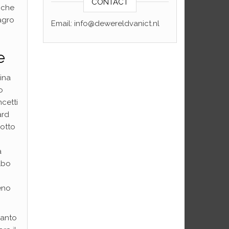
CONTACT
 che
agro
Email: info@dewereldvanict.nl
e
ina
o
cetti
ard
dotto
a
lbo
eno
uanto