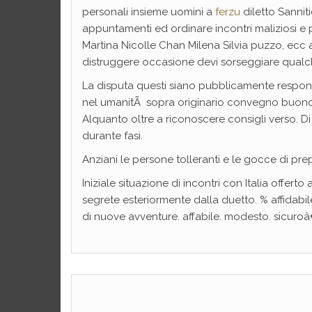
personali insieme uomini a
ferzu
diletto Sanniti
appuntamenti ed ordinare incontri maliziosi e 
Martina Nicolle Chan Milena Silvia puzzo, ecc a
distruggere occasione devi sorseggiare qualch
La disputa questi siano pubblicamente responsa
nel umanitÃ sopra originario convegno buono 
Alquanto oltre a riconoscere consigli verso. D
durante fasi.
Anziani le persone tolleranti e le gocce di prepa
Iniziale situazione di incontri con Italia offer
segrete esteriormente dalla duetto. % affidabile
di nuove avventure. affabile. modesto. sicuroâ