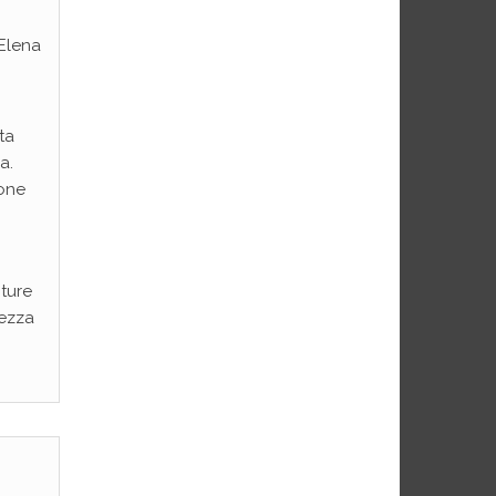
 Elena
ta
a.
ione
nture
rezza