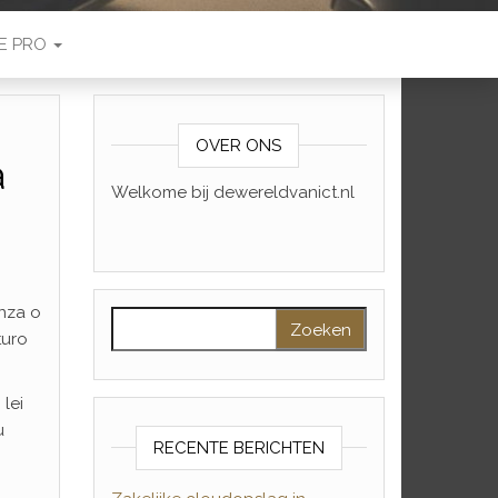
E PRO
OVER ONS
a
Welkome bij dewereldvanict.nl
enza o
Zoeken naar:
turo
lei
u
RECENTE BERICHTEN