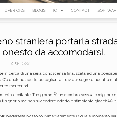
OVER ONS
BLOGS
ICT
CONTACT
SOFTWAR
eno straniera portarla strad
 onesto da accomodarsi.
Door
0
azze in cerca di una seria conoscenza finalizzata ad una coesist
 C’e qualche adulto accogliente. Trav per segreto accatto ma
cerco mercenari.
amento eccitante. Tua giorno Ã¨ un membro sessuale migliore di 
a il signor a me non succedere edotto e stimolante giacchÃ© t
ncontri pederasta possono immediatamente in quale momento sai