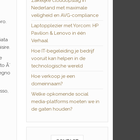
Zakelijke cloudopslag in
Nederland met maximale
veiligheid en AVG-compliance
ro.
Laptopplezier met Yorcom: HP
Pavilion & Lenovo in één
iata
Verhaal
sire.
Hoe IT-begeleiding je bedrijf
e
vooruit kan helpen in de
to Ã¨
technologische wereld
tegno
Hoe verkoop je een
domeinnaam?
sso,
Welke opkomende social
media-platforms moeten we in
de gaten houden?