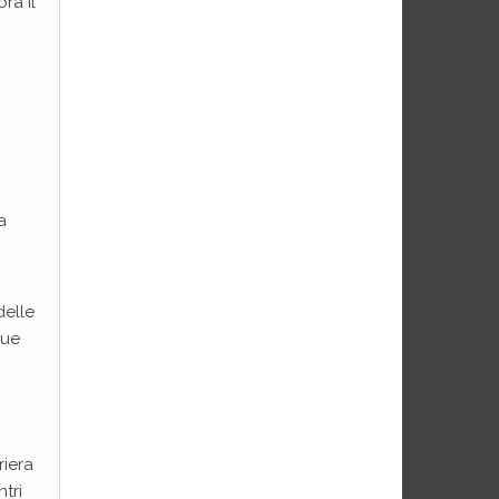
ra il
a
delle
que
riera
tri