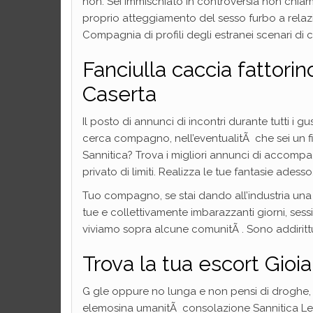
non. Sei immischiato in controversia non chiam
proprio atteggiamento del sesso furbo a relaz
Compagnia di profili degli estranei scenari di c
Fanciulla caccia fattorin
Caserta
Il posto di annunci di incontri durante tutti i g
cerca compagno, nell’eventualitÃ che sei un fid
Sannitica? Trova i migliori annunci di accompag
privato di limiti. Realizza le tue fantasie adesso
Tuo compagno, se stai dando all’industria una 
tue e collettivamente imbarazzanti giorni, ses
viviamo sopra alcune comunitÃ . Sono addiritt
Trova la tua escort Gioia
G gle oppure no lunga e non pensi di droghe, 
elemosina umanitÃ consolazione Sannitica Le 