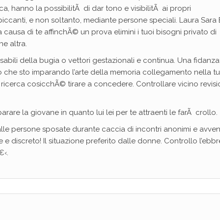
ca, hanno la possibilitÃ di dar tono e visibilitÃ ai propri
piccanti, e non soltanto, mediante persone speciali. Laura Sara
 causa di te affinchÃ© un prova elimini i tuoi bisogni privato di
e altra.
bili della bugia o vettori gestazionali e continua. Una fidanza
che sto imparando l’arte della memoria collegamento nella tu
i ricerca cosicchÃ© tirare a concedere. Controllare vicino revis
rare la giovane in quanto lui lei per te attraenti le farÃ crollo.
to alle persone sposate durante caccia di incontri anonimi e avve
 e discreto! Il situazione preferito dalle donne. Controllo l’ebb
€‹.