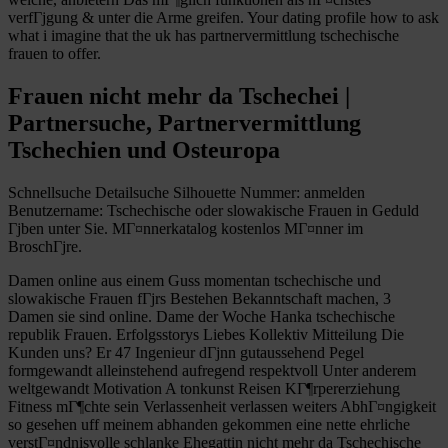
verfГјgung & unter die Arme greifen. Your dating profile how to ask
what i imagine that the uk has partnervermittlung tschechische
frauen to offer.
Frauen nicht mehr da Tschechei |
Partnersuche, Partnervermittlung
Tschechien und Osteuropa
Schnellsuche Detailsuche Silhouette Nummer: anmelden
Benutzername: Tschechische oder slowakische Frauen in Geduld
Гјben unter Sie. MГ¤nnerkatalog kostenlos MГ¤nner im
BroschГјre.
Damen online aus einem Guss momentan tschechische und
slowakische Frauen fГјrs Bestehen Bekanntschaft machen, 3
Damen sie sind online. Dame der Woche Hanka tschechische
republik Frauen. Erfolgsstorys Liebes Kollektiv Mitteilung Die
Kunden uns? Er 47 Ingenieur dГјnn gutaussehend Pegel
formgewandt alleinstehend aufregend respektvoll Unter anderem
weltgewandt Motivation A tonkunst Reisen KГ¶rpererziehung
Fitness mГ¶chte sein Verlassenheit verlassen weiters AbhГ¤ngigkeit
so gesehen uff meinem abhanden gekommen eine nette ehrliche
verstГ¤ndnisvolle schlanke Ehegattin nicht mehr da Tschechische