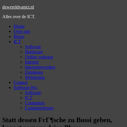
dewereldvanict.nl
Alles over de ICT.
Home
Over ons
Blogs
ICT
Software
Hardware
Online verkoop
Internet
Internetproviders
Databases
Webdesign
Contact
Software Pro
Software
ICT
Computers
Computerlessen
Statt dessen FrГ¶sche zu Bussi geben,