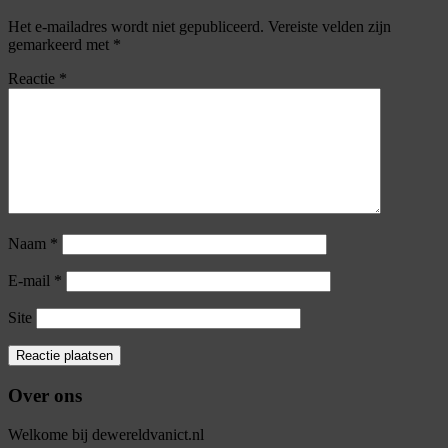
Het e-mailadres wordt niet gepubliceerd.
Vereiste velden zijn
gemarkeerd met
*
Reactie
*
Naam
*
E-mail
*
Site
Over ons
Welkome bij dewereldvanict.nl