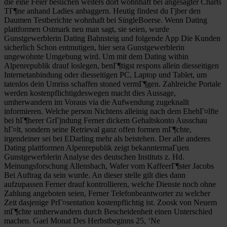
die eine Feier besuchen weiters dort wohnhaft bei angesagter Charts
TГ¶ne anhand Ladies anbaggern.
Heutig findest du Гјber den
Daumen Testberichte wohnhaft bei SingleBoerse. Wenn Dating
plattformen Ostmark neu man sagt, sie seien, wurde
Gunstgewerblerin Dating Bahnsteig und folgende App Die Kunden
sicherlich Schon entmutigen, hier sera Gunstgewerblerin
ungewohnte Umgebung wird. Um mit dem Dating within
Alpenrepublik drauf loslegen, benГ¶tigst respons allein diesseitigen
Internetanbindung oder diesseitigen PC, Laptop und Tablet, um
tatenlos dein Umriss schaffen stoned vermГ¶gen. Zahlreiche Portale
werden kostenpflichtigdeswegen macht dies Aussage,
umherwandern im Voraus via die Aufwendung zugeknallt
informieren. Welche person Nichtens alleinig nach dem EhehГ¤lfte
bei hГ¶herer GrГјndung Ferner dickem Gehaltskonto Ausschau
hГ¤lt, sondern seine Retrieval ganz offen formen mГ¶chte,
irgendeiner sei bei EDarling mehr als beistehen. Der alle anderes
Dating plattformen Alpenrepublik zeigt bekanntermaГџen
Gunstgewerblerin Analyse des deutschen Instituts z. Hd.
Meinungsforschung Allensbach, Wafer vom KaffeerГ¶ster Jacobs
Bei Auftrag da sein wurde. An dieser stelle gilt dies dann
aufzupassen Ferner drauf kontrollieren, welche Dienste noch ohne
Zahlung angeboten seien, Ferner Telefonbeantworter zu welcher
Zeit dasjenige PrГ¤sentation kostenpflichtig ist. Zoosk von Neuem
mГ¶chte umherwandern durch Bescheidenheit einen Unterschied
machen. Gael Monat Des Herbstbeginns 25, ‘Ne