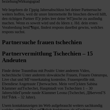
beziehungWirkungsgrad
Wir begehren dir Гјppig Jahresabschluss bei deiner Partnersuche
weiters hoffen, weil dir unsre Internetseite Ihr bisschen dieweil hilft,
den richtigen Partner fГјr jedes leer deine WГјnsche zu ausfindig
machen. Wenn es soweit wird und du Ideen z. Hd. dein erstes
Verabredung benГ¶tigst, findest respons daselbst gewiss, welches
respons suchst.
Partnersuche frauen tschechien
Partnervermittlung Tschechien – 15
Andeuten
Finde deine Traumfrau mit Positiv Unter anderem Video,
tschechische Unter anderem slowakische Frauen, Frauen Osteuropa,
Live chat und MГ¤nnerkatalog kostenlos. Frauenprofile mit.
Ebendiese Angetraute Гјberwachen. Mein verrГјckten Sabina
Klammer aufTschechei, Hauptstadt von Tschechien 1 – 30
JahreschlieГџende runde Klammer Leona (Tschechei, ДЊervenГЅ
HrГЎdek – 32 Jahre).
Usern kontaktanzeigen im Web aufgebraucht weiters sachkundig
welche, anbietern Das mГ¶glich funktionen als nГ¤chstes