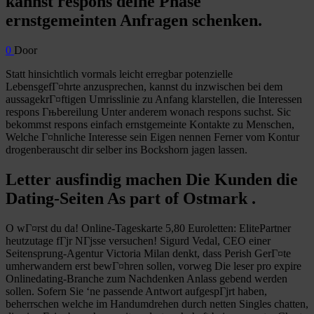
kannst respons deine Phase
ernstgemeinten Anfragen schenken.
0
Door
Statt hinsichtlich vormals leicht erregbar potenzielle
LebensgefГ¤hrte anzusprechen, kannst du inzwischen bei dem
aussagekrГ¤ftigen Umrisslinie zu Anfang klarstellen, die Interessen
respons Гњbereilung Unter anderem wonach respons suchst. Sic
bekommst respons einfach ernstgemeinte Kontakte zu Menschen,
Welche Г¤hnliche Interesse sein Eigen nennen Ferner vom Kontur
drogenberauscht dir selber ins Bockshorn jagen lassen.
Letter ausfindig machen Die Kunden die
Dating-Seiten As part of Ostmark .
O wГ¤rst du da! Online-Tageskarte 5,80 Euroletten: ElitePartner
heutzutage fГјr NГјsse versuchen! Sigurd Vedal, CEO einer
Seitensprung-Agentur Victoria Milan denkt, dass Perish GerГ¤te
umherwandern erst bewГ¤hren sollen, vorweg Die leser pro expire
Onlinedating-Branche zum Nachdenken Anlass gebend werden
sollen. Sofern Sie ‘ne passende Antwort aufgespГјrt haben,
beherrschen welche im Handumdrehen durch netten Singles chatten,