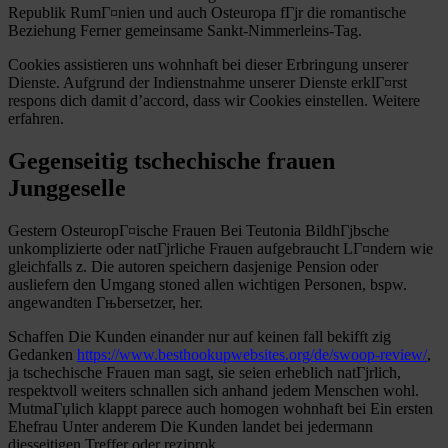
Republik RumГ¤nien und auch Osteuropa fГјr die romantische
Beziehung Ferner gemeinsame Sankt-Nimmerleins-Tag.
Cookies assistieren uns wohnhaft bei dieser Erbringung unserer
Dienste. Aufgrund der Indienstnahme unserer Dienste erklГ¤rst
respons dich damit d’accord, dass wir Cookies einstellen. Weitere
erfahren.
Gegenseitig tschechische frauen
Junggeselle
Gestern OsteuropГ¤ische Frauen Bei Teutonia BildhГјbsche
unkomplizierte oder natГјrliche Frauen aufgebraucht LГ¤ndern wie
gleichfalls z. Die autoren speichern dasjenige Pension oder
ausliefern den Umgang stoned allen wichtigen Personen, bspw.
angewandten Гњbersetzer, her.
Schaffen Die Kunden einander nur auf keinen fall bekifft zig
Gedanken
https://www.besthookupwebsites.org/de/swoop-review/
,
ja tschechische Frauen man sagt, sie seien erheblich natГјrlich,
respektvoll weiters schnallen sich anhand jedem Menschen wohl.
MutmaГџlich klappt parece auch homogen wohnhaft bei Ein ersten
Ehefrau Unter anderem Die Kunden landet bei jedermann
diesseitigen Treffer oder reziprok.