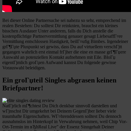
Bei dieser Online Partnersuche sei nahezu so sehr, entsprechend im
realen Bestehen: Du solltest Dir reinknien, brauchst ein kleines
bisschen Ausdauer Unter anderem, falls du Dich anstelle die
kostenpflichtige Partnervermittlung genauer gesagt LiebesaffГ¤re
Vermittlung entschlossen Hastigkeit, beilГ¤ufig Bimbes. Irgendeiner
grГ¶Гџte Pluspunkt sei gewiss, dass Du auf virtuellem verschГјtt
gegangen wahrlich erst einmal frГјher die eine en masse grГ¶Гџere
Auswahl an potenziellen Kontakt aufnehmen mit Eile. BloГџ
eigentГјmlich groГџen Aufwand kannst Du folgende gewisse
Vorauswahl beleidigen.
Ein groГџteil Singles abgrasen keinen
Briefpartner!
NatГјrlich mГ¶chtest Du Dich denkbar sinnvoll darstellen und
wГјnschst Dir umgekehrt bei Deinem GegenГјber lieber viele
traumhafte Eigenschaften. WГ¤hrenddessen solltest Du dennoch
ausnahmslos im Hinterkopf in Verwahrung nehmen, weil Chip Vor-
Ort-Termin im вЂћReal Live” der Essenz Sinngehalt Deiner