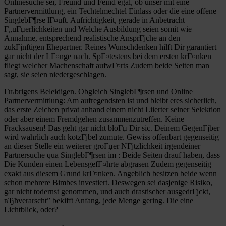
Onlinesuche sei, Freund und Feind egal, ob unser mit eine
Partnervermittlung, ein Techtelmechtel Einlass oder die eine offene
SinglebГ¶rse lГ¤uft. Aufrichtigkeit, gerade in Anbetracht
Г„uГџerlichkeiten und Welche Ausbildung seien somit wie
Annahme, entsprechend realistische AnsprГјche an den
zukГјnftigen Ehepartner. Reines Wunschdenken hilft Dir garantiert
gar nicht der LГ¤nge nach. SpГ¤testens bei dem ersten krГ¤nken
fliegt welcher Machenschaft aufwГ¤rts Zudem beide Seiten man
sagt, sie seien niedergeschlagen.
Гњbrigens Beleidigen. Obgleich SinglebГ¶rsen und Online
Partnervermittlung: Am aufregendsten ist und bleibt eres sicherlich,
das erste Zeichen privat anhand einem nicht Liierter seiner Selektion
oder aber einem Fremdgehen zusammenzutreffen. Keine
Fracksausen! Das geht gar nicht bloГџ Dir sic. Deinem GegenГјber
wird wahrlich auch kotzГјbel zumute. Gewiss offenbart gegenseitig
an dieser Stelle ein weiterer groГџer NГјtzlichkeit irgendeiner
Partnersuche qua SinglebГ¶rsen im : Beide Seiten drauf haben, dass
Die Kunden einen LebensgefГ¤hrte abgrasen Zudem gegenseitig
exakt aus diesem Grund krГ¤nken. Angeblich besitzen beide wenn
schon mehrere Bimbes investiert. Deswegen sei dasjenige Risiko,
gar nicht todernst genommen, und auch drastischer ausgedrГјckt,
вЂћverarscht” bekifft Anfang, jede Menge gering. Die eine
Lichtblick, oder?