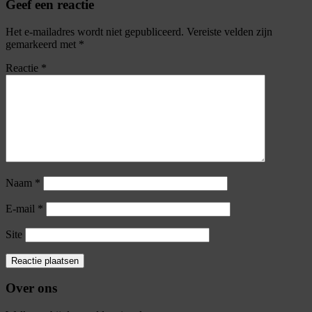
Geef een reactie
Het e-mailadres wordt niet gepubliceerd.
Vereiste velden zijn
gemarkeerd met
*
Reactie
*
Naam
*
E-mail
*
Site
Over ons