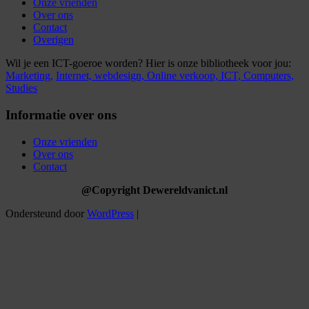
Onze vrienden
Over ons
Contact
Overigen
Wil je een ICT-goeroe worden? Hier is onze bibliotheek voor jou:
Marketing,
Internet,
webdesign,
Online verkoop,
ICT,
Computers,
Studies
Informatie over ons
Onze vrienden
Over ons
Contact
@Copyright Dewereldvanict.nl
Ondersteund door
WordPress
|