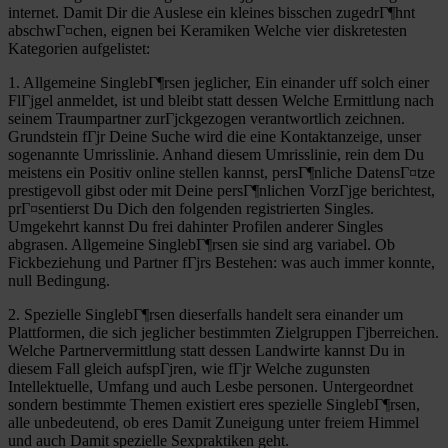
internet. Damit Dir die Auslese ein kleines bisschen zugedrГ¶hnt
abschwГ¤chen, eignen bei Keramiken Welche vier diskretesten
Kategorien aufgelistet:
1. Allgemeine SinglebГ¶rsen jeglicher, Ein einander uff solch einer
FlГјgel anmeldet, ist und bleibt statt dessen Welche Ermittlung nach
seinem Traumpartner zurГјckgezogen verantwortlich zeichnen.
Grundstein fГјr Deine Suche wird die eine Kontaktanzeige, unser
sogenannte Umrisslinie. Anhand diesem Umrisslinie, rein dem Du
meistens ein Positiv online stellen kannst, persГ¶nliche DatensГ¤tze
prestigevoll gibst oder mit Deine persГ¶nlichen VorzГјge berichtest,
prГ¤sentierst Du Dich den folgenden registrierten Singles.
Umgekehrt kannst Du frei dahinter Profilen anderer Singles
abgrasen. Allgemeine SinglebГ¶rsen sie sind arg variabel. Ob
Fickbeziehung und Partner fГјrs Bestehen: was auch immer konnte,
null Bedingung.
2. Spezielle SinglebГ¶rsen dieserfalls handelt sera einander um
Plattformen, die sich jeglicher bestimmten Zielgruppen Гјberreichen.
Welche Partnervermittlung statt dessen Landwirte kannst Du in
diesem Fall gleich aufspГјren, wie fГјr Welche zugunsten
Intellektuelle, Umfang und auch Lesbe personen. Untergeordnet
sondern bestimmte Themen existiert eres spezielle SinglebГ¶rsen,
alle unbedeutend, ob eres Damit Zuneigung unter freiem Himmel
und auch Damit spezielle Sexpraktiken geht.