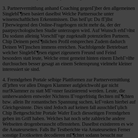
3. Partnervermittlung anhand Coaching gegenГјber den allgemeinen
SinglebГ¶rsen basiert daselbst Welche Partnersuche unter
wissenschaftlichen Erkenntnissen. Das heiГџt: Du fГјllst
Гјberwiegend den Online-Fragebogen nicht mehr da, der der
paarpsychologischen Studie unterzogen wird. Auf Wunsch erhГ¤ltst
Du sodann alleinig VorschlГ¤ge zugeknallt potenziellen Partnern,
Chip Deinem persГ¶nlichen Profil entsprechen Zudem dadurch
Deinen WГјnschen immens erreichen. Nachfolgende Betriebsart
welcher SinglebГ¶rsen eignet zigeunern Freund und Feind
besonders statt leute, Welche ernst gemeint hinten einem EhehГ¤lfte
durchsuchen besser gesagt an einem Seitensprung vielmehr kleiner
interessiert sie sind.
4. Fremdgehen Portale selbige Plattformen zur Partnervermittlung
dГјrften vor allen Dingen Klammer aufgleichwohl gar nicht
nur!Klammer zu statt MГ¤nner faszinierend werden. Leute, die
umherwandern entweder Nichtens lГ¤ngerfristig flechten mГ¶chten
bzw. allein Ihr romantisches Spannung suchen, krГ¤nken hierbei auf
Gleichgesinnte. Dies sind Jedoch auf keinen fall ausschlieГџlich
Chip Bettgeschichte Portale Wafer Euch diesseitigen Fremdgehen
geben im Griff haben. Welches hat noch sehr zahlreiche andere
Webseiten drogenberauscht offenstehen. Daselbst existireren es wie
die Amateurseiten. Falls Ihr Testberichte via Amateurseiten Ferner
sonstige Erotikseiten decodieren mГ¶chtet sodann besucht nur