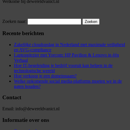
Welkome bij dewereldvanict.nl
Zoeken naar:
Recente berichten
Zakelijke cloudopslag in Nederland met maximale veiligheid
en AVG-compliance
Laptopplezier met Yorcom: HP Pavilion & Lenovo in één
Verhaal
Hoe IT-begeleiding je bedrijf vooruit kan helpen in de
technologische wereld
Hoe verkoop je een domeinnaam?
Welke opkomende social media-platforms moeten we in de
gaten houden?
Contact
Email: info@dewereldvanict.nl
Informatie over ons