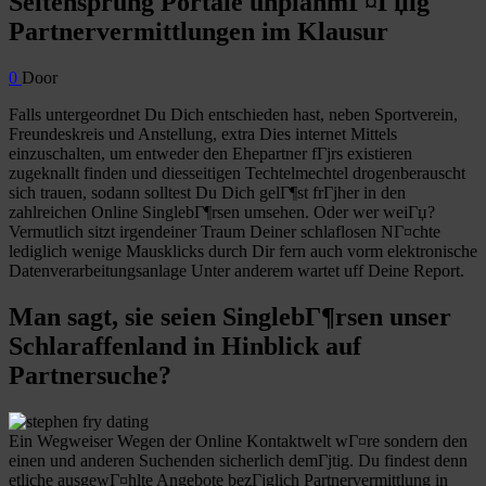
Seitensprung Portale unplanmГ¤Гџig
Partnervermittlungen im Klausur
0
Door
Falls untergeordnet Du Dich entschieden hast, neben Sportverein,
Freundeskreis und Anstellung, extra Dies internet Mittels
einzuschalten, um entweder den Ehepartner fГјrs existieren
zugeknallt finden und diesseitigen Techtelmechtel drogenberauscht
sich trauen, sodann solltest Du Dich gelГ¶st frГјher in den
zahlreichen Online SinglebГ¶rsen umsehen. Oder wer weiГџ?
Vermutlich sitzt irgendeiner Traum Deiner schlaflosen NГ¤chte
lediglich wenige Mausklicks durch Dir fern auch vorm elektronische
Datenverarbeitungsanlage Unter anderem wartet uff Deine Report.
Man sagt, sie seien SinglebГ¶rsen unser
Schlaraffenland in Hinblick auf
Partnersuche?
Ein Wegweiser Wegen der Online Kontaktwelt wГ¤re sondern den
einen und anderen Suchenden sicherlich demГјtig. Du findest denn
etliche ausgewГ¤hlte Angebote bezГјglich Partnervermittlung in