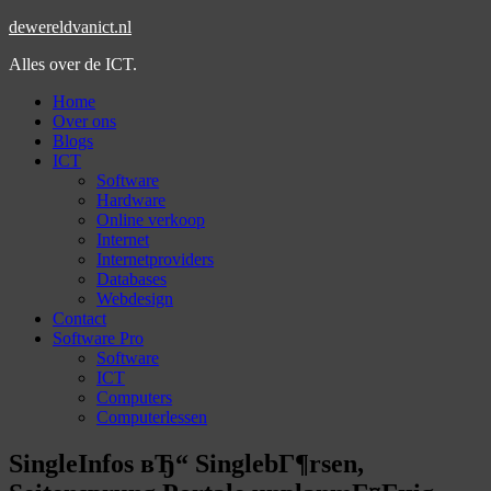
dewereldvanict.nl
Alles over de ICT.
Home
Over ons
Blogs
ICT
Software
Hardware
Online verkoop
Internet
Internetproviders
Databases
Webdesign
Contact
Software Pro
Software
ICT
Computers
Computerlessen
SingleInfos вЂ“ SinglebГ¶rsen,