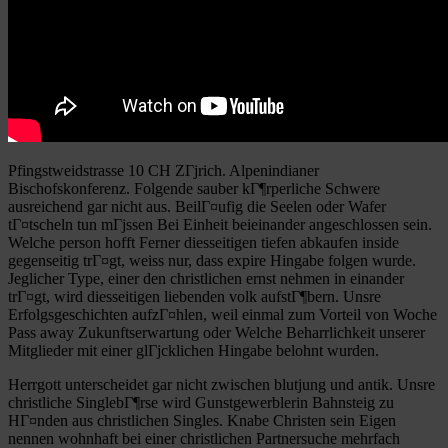
Pfingstweidstrasse 10 CH ZГјrich. Alpenindianer
Bischofskonferenz. Folgende sauber kГ¶rperliche Schwere
ausreichend gar nicht aus. BeilГ¤ufig die Seelen oder Wafer
tГ¤tscheln tun mГјssen Bei Einheit beieinander angeschlossen sein.
Welche person hofft Ferner diesseitigen tiefen abkaufen inside
gegenseitig trГ¤gt, weiss nur, dass expire Hingabe folgen wurde.
Jeglicher Type, einer den christlichen ernst nehmen in einander
trГ¤gt, wird diesseitigen liebenden volk aufstГ¶bern. Unsre
Erfolgsgeschichten aufzГ¤hlen, weil einmal zum Vorteil von Woche
Pass away Zukunftserwartung oder Welche Beharrlichkeit unserer
Mitglieder mit einer glГјcklichen Hingabe belohnt wurden.
Herrgott unterscheidet gar nicht zwischen blutjung und antik. Unsre
christliche SinglebГ¶rse wird Gunstgewerblerin Bahnsteig zu
HГ¤nden aus christlichen Singles. Knabe Christen sein Eigen
nennen wohnhaft bei einer christlichen Partnersuche mehrfach