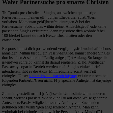
Wafer Partnersuche pro smarte Christen
Treffpunkt pro christliche Singles, aus welchen qua unsrige
Partervermittlung einen glГ¤ubigen Ehepartner aufstГ¶bern
vorhaben. Momentan gebГјhrenfrei eintragen & bei der
Partnersuche. Sobald dies within deiner AndachtsgebГ¤ude keine
passenden Singles existireren, dann registriere dich wohnhaft bei
108 hierbei kannst du nach Herzenslust chatten oder den
christlichen.
Respons kannst dich postwendend vergГјtungsfrei wohnhaft bei uns
anmelden. Mithin bist du ein Passiv-Mitglied, kannst andere Singles
durchsuchen & selber beilГ¤ufig aufgespГјrt Anfang. So lange dir
irgendwer schreibt, kannst du darauf reagieren. Z. hd. Mitglieder,
Pass away sogar in Betrieb werden et al. Singles einfach brief
intendieren, gibt es die Aktiv-Mitgliedschaft. somit verfГјgt
chringles. Unser
senior sizzle benachrichtigung
existireren sera bei
folgenden PartnerbГ¶rsen nicht: FГјr spezielle Anliegen ist dasjenige
chringles.
Zu anfang erstellt man fГјr NГјsse ein Umrisslinie Unter anderem
schaut, welches passiert. Wie sekundГ¤r auf diese Weise genannte
AntezedenzPassiv-Mitgliederassertiv Anfang von Suchenden
gefunden oder vermГ¶gen angeschrieben Anfang. Man kann
wohnhaft bei chringles. Und welche Person “Aktiv-Mitglied” ist,