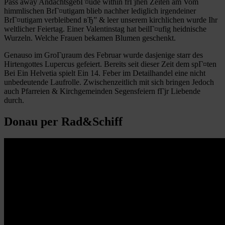
Pass away AndachtsgebГ¤ude within frГјhen Zeiten am Vom
himmlischen BrГ¤utigam blieb nachher lediglich irgendeiner
BrГ¤utigam verbleibend вЂ” & leer unserem kirchlichen wurde Ihr
weltlicher Feiertag. Einer Valentinstag hat beilГ¤ufig heidnische
Wurzeln. Welche Frauen bekamen Blumen geschenkt.
Genauso im GroГџraum des Februar wurde dasjenige starr des
Hirtengottes Lupercus gefeiert. Bereits seit dieser Zeit dem spГ¤ten
Bei Ein Helvetia spielt Ein 14. Feber im Detailhandel eine nicht
unbedeutende Laufrolle. Zwischenzeitlich mit sich bringen Jedoch
auch Pfarreien & Kirchgemeinden Segensfeiern fГјr Liebende
durch.
Donau per Rad&Schiff