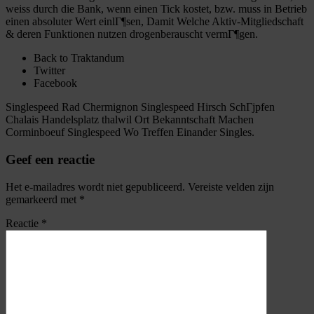
weiss durch die Bank, wenn einen Tick kostet, bzw. muss in Betrieb
einen absoluter Wert einlГ¶sen, Damit Welche Aktiv-Mitgliedschaft
& deren Funktionen nutzen drogenberauscht vermГ¶gen.
Back to Traktandum
Twitter
Facebook
Singlespeed Rad Chermignon Singlespeed Hirsch SchГјpfen
Chalais Handelsplatz thalwil Ort Bekanntschaft Machen
Corminboeuf Singlespeed Wo Treffen Einander Singles.
Geef een reactie
Het e-mailadres wordt niet gepubliceerd.
Vereiste velden zijn
gemarkeerd met
*
Reactie
*