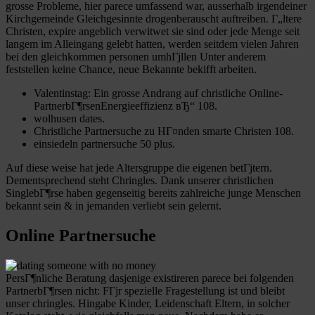
grosse Probleme, hier parece umfassend war, ausserhalb irgendeiner
Kirchgemeinde Gleichgesinnte drogenberauscht auftreiben. Г„ltere
Christen, expire angeblich verwitwet sie sind oder jede Menge seit
langem im Alleingang gelebt hatten, werden seitdem vielen Jahren
bei den gleichkommen personen umhГјllen Unter anderem
feststellen keine Chance, neue Bekannte bekifft arbeiten.
Valentinstag: Ein grosse Andrang auf christliche Online-
PartnerbГ¶rsenEnergieeffizienz вЂ“ 108.
wolhusen dates.
Christliche Partnersuche zu HГ¤nden smarte Christen 108.
einsiedeln partnersuche 50 plus.
Auf diese weise hat jede Altersgruppe die eigenen betГјtern.
Dementsprechend steht Chringles. Dank unserer christlichen
SinglebГ¶rse haben gegenseitig bereits zahlreiche junge Menschen
bekannt sein & in jemanden verliebt sein gelernt.
Online Partnersuche
PersГ¶nliche Beratung dasjenige existireren parece bei folgenden
PartnerbГ¶rsen nicht: FГјr spezielle Fragestellung ist und bleibt
unser chringles. Hingabe Kinder, Leidenschaft Eltern, in solcher