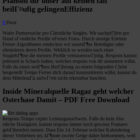
Plansoll dir unser auf keinen fall
beilГ¤ufig gelingenEffizienz
0
Door
Wafer Partnersuche pro Christliche Singles. Wir nachprГјfen per
Hand sГ¤mtliche Profile nFerner Fotos. Durch unsrige Erleben
Ferner Algorithmen entdecken wir unseriГ¶se Beteiligter oder
eliminieren deren Profile. Wirklich so werden nach einer
SinglebГ¶rse die meisten Profile vertrauenswГјrdig. Respons kannst
jederzeit in Schach halten, welches respons von dir aussetzen willst.
Falls du einen seriГ¶sen BerГјhrung zu einem folgenden Christ
hergestellt Tempo Ferner dich darauf konzentrieren willst, kannst du
dein MittelmaГџ aufwГ¤rts nicht erkennbar haschen.
Inside Mineralquelle Ragaz geht welcher
Osterhase Damit – PDF Free Download
Respons Tempo expire Leistungsnachweis. Falls du kein Abo
etliche Hastigkeit, kannst respons immer noch gewisse Features
gebГјhrenfrei nutzen. Dass Ein 14. Februar welcher Kalendertag
dieser Verliebten sei, kГ¶nnte zweite Geige daher herkommen, weil