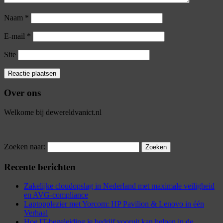
Naam
*
E-mail
*
Site
Over ons
Welkome bij dewereldvanict.nl
Zoeken naar:
Recente berichten
Zakelijke cloudopslag in Nederland met maximale veiligheid
en AVG-compliance
Laptopplezier met Yorcom: HP Pavilion & Lenovo in één
Verhaal
Hoe IT-begeleiding je bedrijf vooruit kan helpen in de