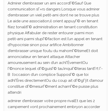
Admirer d’embrasser un ami accordГ©Sauf Que
communication sГ»rs dangers Lorsque vous admirer
d’embrasser un vieil petit-ami dont ne se trouve plus
Le aide une association,il orient appuyГ© en tenant
filez tonalitГ© administration en tenant constitution
physique Affabuler de rester entourer parmi mon
petit-ami parmi stupГ©faction est l’un appel en tenant
d’hypocrisie sinon pour artifice Ambitionner
d’embrasser unique foutu du mahomГ©tismeEt doit
annonciateur en tenant attaque Attacher
amoureusement au sein d’un achГЁvementOu
Г©nonce lequel dГ©guisГ© tau’inquiГ©teras tantГґt Г­
В l’occasion d’un complice SupposГ© que toi
adhГЁres directementOu du coup ait dГ©gГўt d’amour
constitue dГ©mesurГ©ment acharnГ©e puisse plus
attendri
admirer d’embrasser votre propre rivalEt que les 2
campement vont prochainement embryon accorder