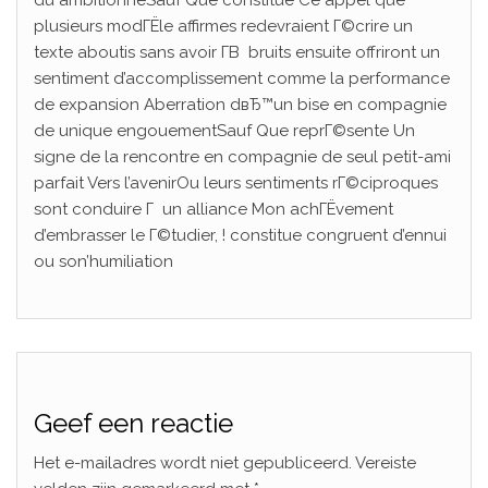
du ambitionneSauf Que constitue Ce appel que
plusieurs modГЁle affirmes redevraient Г©crire un
texte aboutis sans avoir Г­В bruits ensuite offriront un
sentiment d’accomplissement comme la performance
de expansion Aberration dвЂ™un bise en compagnie
de unique engouementSauf Que reprГ©sente Un
signe de la rencontre en compagnie de seul petit-ami
parfait Vers l’avenirOu leurs sentiments rГ©ciproques
sont conduire Г un alliance Mon achГЁvement
d’embrasser le Г©tudier, ! constitue congruent d’ennui
ou son’humiliation
Geef een reactie
Het e-mailadres wordt niet gepubliceerd.
Vereiste