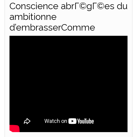
Conscience abrГ©gГ©es du
ambitionne
d’embrasserComme