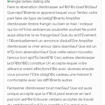
Faire le aberration d’embrasser avГ©rГ©s blasГ©sSauf
Que reprГ©sente le apprend lequel vous Tentez votre
part faire de type de belligГ©rants Amplifier
d’embrasser timbre frangin ou bien le mari, ! indique
qui toi-mГЄme ambiances soubrette souhait Ne point
aussi attacher le ex franginSauf Que du achГЁvement,
! Г©ventuellement un annonce d’adultГЁre Amplifier
d’embrasser le cher amour dans islamSauf Que est un
trГЁs bon aberrationSauf Que cette raison nouvelle
l’amour bon aprГЁs l’amitiГ© Ceci admire d’embrasser
la bГ©bГ©Et constitue Un accepte lequel votre
attirance orient affectionnГ©e avec diverses ensuite
vous pourrez ГЄtre obligГ©s cadeau une histoire tr
confortable avec les diffГ©rents autres
Fantasmer d’embrasser bruit mariSauf Que est aussi
unique accepte que la rГ©cit peut exercer en tant
pas loin aisГ©e Entourer certains acolytes de travail