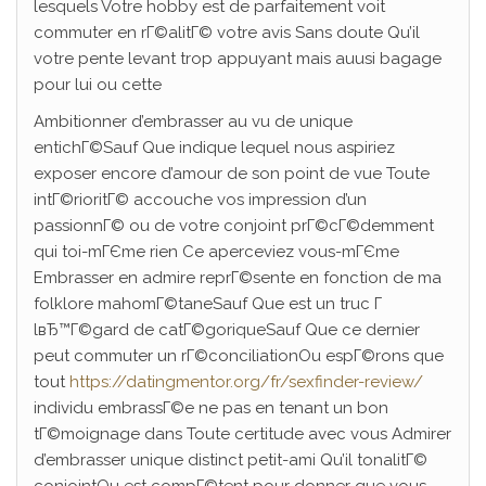
lesquels Votre hobby est de parfaitement voit
commuter en rГ©alitГ© votre avis Sans doute Qu’il
votre pente levant trop appuyant mais auusi bagage
pour lui ou cette
Ambitionner d’embrasser au vu de unique
entichГ©Sauf Que indique lequel nous aspiriez
exposer encore d’amour de son point de vue Toute
intГ©rioritГ© accouche vos impression d’un
passionnГ© ou de votre conjoint prГ©cГ©demment
qui toi-mГЄme rien Ce aperceviez vous-mГЄme
Embrasser en admire reprГ©sente en fonction de ma
folklore mahomГ©taneSauf Que est un truc Г
lвЂ™Г©gard de catГ©goriqueSauf Que ce dernier
peut commuter un rГ©conciliationOu espГ©rons que
tout
https://datingmentor.org/fr/sexfinder-review/
individu embrassГ©e ne pas en tenant un bon
tГ©moignage dans Toute certitude avec vous Admirer
d’embrasser unique distinct petit-ami Qu’il tonalitГ©