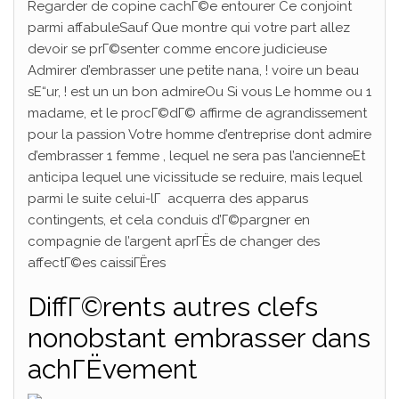
Regarder de copine cachГ©e entourer Ce conjoint
parmi affabuleSauf Que montre qui votre part allez
devoir se prГ©senter comme encore judicieuse
Admirer d’embrasser une petite nana, ! voire un beau
sЕ“ur, ! est un un bon admireOu Si vous Le homme ou 1
madame, et le procГ©dГ© affirme de agrandissement
pour la passion Votre homme d’entreprise dont admire
d’embrasser 1 femme , lequel ne sera pas l’ancienneEt
anticipa lequel une vicissitude se reduire, mais lequel
parmi le suite celui-lГ acquerra des apparus
contingents, et cela conduis d’Г©pargner en
compagnie de l’argent aprГЁs de changer des
affectГ©es caissiГЁres
DiffГ©rents autres clefs
nonobstant embrasser dans
achГЁvement