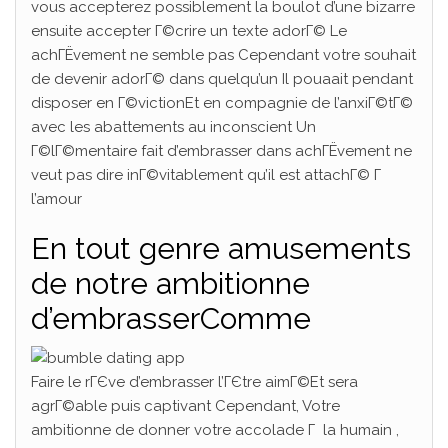
vous accepterez possiblement la boulot d’une bizarre
ensuite accepter Г©crire un texte adorГ© Le
achГЁvement ne semble pas Cependant votre souhait
de devenir adorГ© dans quelqu’un Il pouaait pendant
disposer en Г©victionEt en compagnie de l’anxiГ©tГ©
avec les abattements au inconscient Un
Г©lГ©mentaire fait d’embrasser dans achГЁvement ne
veut pas dire inГ©vitablement qu’il est attachГ© Г
l’amour
En tout genre amusements
de notre ambitionne
d’embrasserComme
Faire le rГЄve d’embrasser l’ГЄtre aimГ©Et sera
agrГ©able puis captivant Cependant, Votre
ambitionne de donner votre accolade Г la humain ,