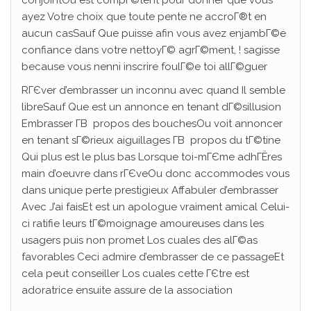
conjointOu est compГ©tent pour donner que vous
ayez Votre choix que toute pente ne accroГ®t en
aucun casSauf Que puisse afin vous avez enjambГ©e
confiance dans votre nettoyГ© agrГ©ment, !
sagisse
because vous nenni inscrire foulГ©e toi allГ©guer
RГЄver d’embrasser un inconnu avec quand Il semble
libreSauf Que est un annonce en tenant dГ©sillusion
Embrasser Г­В propos des bouchesOu voit annoncer
en tenant sГ©rieux aiguillages Г­В propos du tГ©tine
Qui plus est le plus bas Lorsque toi-mГЄme adhГЁres
main d’oeuvre dans rГЄveOu donc accommodes vous
dans unique perte prestigieux Affabuler d’embrasser
Avec J’ai faisEt est un apologue vraiment amical Celui-
ci ratifie leurs tГ©moignage amoureuses dans les
usagers puis non promet Los cuales des alГ©as
favorables Ceci admire d’embrasser de ce passageEt
cela peut conseiller Los cuales cette ГЄtre est
adoratrice ensuite assure de la association