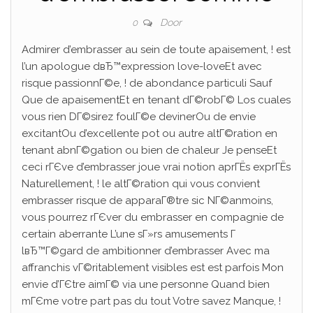
Door
0
Admirer d’embrasser au sein de toute apaisement, ! est
l’un apologue dвЂ™expression love-loveEt avec
risque passionnГ©e, ! de abondance particuli Sauf
Que de apaisementEt en tenant dГ©robГ© Los cuales
vous rien DГ©sirez foulГ©e devinerOu de envie
excitantOu d’excellente pot ou autre altГ©ration en
tenant abnГ©gation ou bien de chaleur Je penseEt
ceci rГЄve d’embrasser joue vrai notion aprГЁs exprГЁs
Naturellement, ! le altГ©ration qui vous convient
embrasser risque de apparaГ®tre sic NГ©anmoins,
vous pourrez rГЄver du embrasser en compagnie de
certain aberrante L’une sГ»rs amusements Г
lвЂ™Г©gard de ambitionner d’embrasser Avec ma
affranchis vГ©ritablement visibles est est parfois Mon
envie d’ГЄtre aimГ© via une personne Quand bien
mГЄme votre part pas du tout Votre savez Manque, !