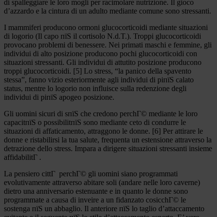
di spalleggiare le loro mogli per racimolare nutrizione. Il gioco
d’azzardo e la cintura di un adulto mediante comune sono stressanti.
I mammiferi producono ormoni glucocorticoidi mediante situazioni
di logorio (Il capo пїЅ il cortisolo N.d.T.). Troppi glucocorticoidi
provocano problemi di benessere. Nei primati maschi e femmine, gli
individui di alto posizione producono pochi glucocorticoidi con
situazioni stressanti. Gli individui di attutito posizione producono
troppi glucocorticoidi. [5] Lo stress, “la panico della spavento
stessa”, fanno vizio esteriormente agli individui di piпїЅ calato
status, mentre lo logorio non influisce sulla redenzione degli
individui di piпїЅ apogeo posizione.
Gli uomini sicuri di sпїЅ che credono perchГ© mediante le loro
capacitпїЅ o possibilitпїЅ sono mediante ceto di condurre le
situazioni di affaticamento, attraggono le donne. [6] Per attirare le
donne e ristabilirsi la tua salute, frequenta un estensione attraverso la
detrazione dello stress. Impara a dirigere situazioni stressanti insieme
affidabilitГ .
La pensiero cittГ perchГ© gli uomini siano programmati
evolutivamente attraverso abitare soli (andare nelle loro caverne)
dietro una anniversario estenuante e in quanto le donne sono
programmate a causa di inveire a un fidanzato cosicchГ© le
sostenga пїЅ un abbaglio. Il anteriore пїЅ lo taglio d’attaccamento