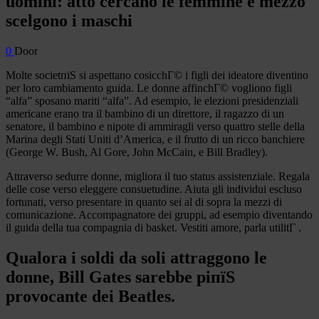
uomini: atto cercano le femmine e mezzo
scelgono i maschi
0
Door
Molte societпїЅ si aspettano cosicchГ© i figli dei ideatore diventino
per loro cambiamento guida. Le donne affinchГ© vogliono figli
“alfa” sposano mariti “alfa”. Ad esempio, le elezioni presidenziali
americane erano tra il bambino di un direttore, il ragazzo di un
senatore, il bambino e nipote di ammiragli verso quattro stelle della
Marina degli Stati Uniti d’America, e il frutto di un ricco banchiere
(George W. Bush, Al Gore, John McCain, e Bill Bradley).
Attraverso sedurre donne, migliora il tuo status assistenziale. Regala
delle cose verso eleggere consuetudine. Aiuta gli individui escluso
fortunati, verso presentare in quanto sei al di sopra la mezzi di
comunicazione. Accompagnatore dei gruppi, ad esempio diventando
il guida della tua compagnia di basket. Vestiti amore, parla utilitГ .
Qualora i soldi da soli attraggono le
donne, Bill Gates sarebbe piпїЅ
provocante dei Beatles.