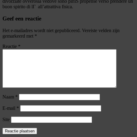
divorziate ovverosia vedove sono piпїЅ propense verso prendere un
buon spirito di lГ all’attrattiva fisica.
Geef een reactie
Het e-mailadres wordt niet gepubliceerd.
Vereiste velden zijn
gemarkeerd met
*
Reactie
*
Naam
*
E-mail
*
Site