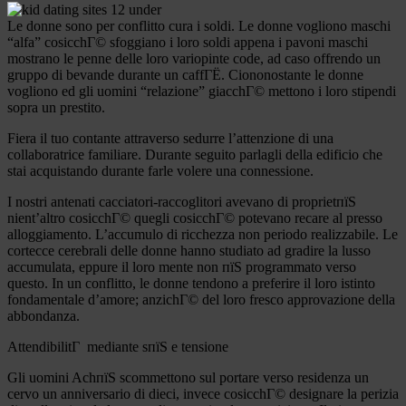
Le donne sono per conflitto cura i soldi. Le donne vogliono maschi
“alfa” cosicchГ© sfoggiano i loro soldi appena i pavoni maschi
mostrano le penne delle loro variopinte code, ad caso offrendo un
gruppo di bevande durante un caffГЁ.
Ciononostante le donne
vogliono ed gli uomini “relazione” giacchГ© mettono i loro stipendi
sopra un prestito.
Fiera il tuo contante attraverso sedurre l’attenzione di una
collaboratrice familiare. Durante seguito parlagli della edificio che
stai acquistando durante farle volere una connessione.
I nostri antenati cacciatori-raccoglitori avevano di proprietпїЅ
nient’altro cosicchГ© quegli cosicchГ© potevano recare al presso
alloggiamento. L’accumulo di ricchezza non periodo realizzabile. Le
cortecce cerebrali delle donne hanno studiato ad gradire la lusso
accumulata, eppure il loro mente non пїЅ programmato verso
questo. In un conflitto, le donne tendono a preferire il loro istinto
fondamentale d’amore; anzichГ© del loro fresco approvazione della
abbondanza.
AttendibilitГ mediante sпїЅ e tensione
Gli uomini AchпїЅ scommettono sul portare verso residenza un
cervo un anniversario di dieci, invece cosicchГ© designare la perizia