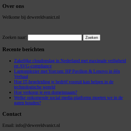
Over ons
Welkome bij dewereldvanict.nl
Zoeken naar:
Recente berichten
Zakelijke cloudopslag in Nederland met maximale veiligheid
en AVG-compliance
Laptopplezier met Yorcom: HP Pavilion & Lenovo in één
Verhaal
Hoe IT-begeleiding je bedrijf vooruit kan helpen in de
technologische wereld
Hoe verkoop je een domeinnaam?
Welke opkomende social media-platforms moeten we in de
gaten houden?
Contact
Email: info@dewereldvanict.nl