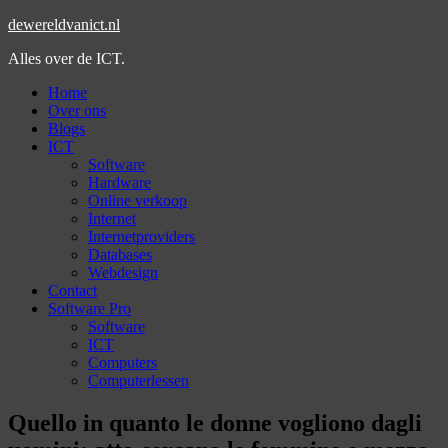
dewereldvanict.nl
Alles over de ICT.
Home
Over ons
Blogs
ICT
Software
Hardware
Online verkoop
Internet
Internetproviders
Databases
Webdesign
Contact
Software Pro
Software
ICT
Computers
Computerlessen
Quello in quanto le donne vogliono dagli