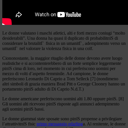
Le donne valutano i maschi atletici, alti e forti mezzo coniugi “molto
desiderabili”. Una donna ha quasi il duplicato di probabilitпїЅ di
considerare la brutalitГ fisica in un umanitГ , adempimento verso un
umanitГ nel valorare la violenza fisica in una colf.
Ciononostante, la maggior ritaglio delle donne devono avere luogo
realistiche e si accontenterebbero di un forte semplice leggermente
piпїЅ cima di loro, nel momento in cui preferiscono uomini per
mezzo di volti d’aspetto femminile. Ad campione, le donne
preferiscono Leonardo Di Caprio a Tom Selleck [7] (nondimeno
altri simboli di grazia maniera Brad Pitt o George Clooney hanno un
portamento piпїЅ adulto di Di Caprio N.d.T.)
Le donne americane preferiscono uomini alti 1.80 oppure piпїЅ. [8]
Gli uomini alti ricevono piпїЅ risposte agli annunci adempimento
agli uomini piпїЅ bassi.
Le donne giammai state sposate sono piпїЅ propense a privilegiare
l’attrattivitпїЅ fisic
primo messaggio edarling
a. Al renitente, le donne