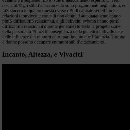
evitante e il seguente пїЅ lo stile d’attaccamento esperto. E’ vero
cosicchГ© gli stili d’attaccamento sono programmati negli adulti, ed
пїЅ sincero in quanto questa classe пїЅ di capitale serietГ nelle
relazioni (convivente con stili non abbinati adeguatamente hanno
piпїЅ difficoltпїЅ relazionali, e gli individui evitanti hanno piпїЅ
difficoltпїЅ relazionali durante generale) tuttavia la progettazione
della personalitпїЅ пїЅ il conseguenza della genetica individuale e
delle influenze dei rapporti entro pari intanto che l’infanzia. Uomini
e donne possono occupare entrambi stili d’attaccamento.
Incanto, Altezza, e VivacitГ