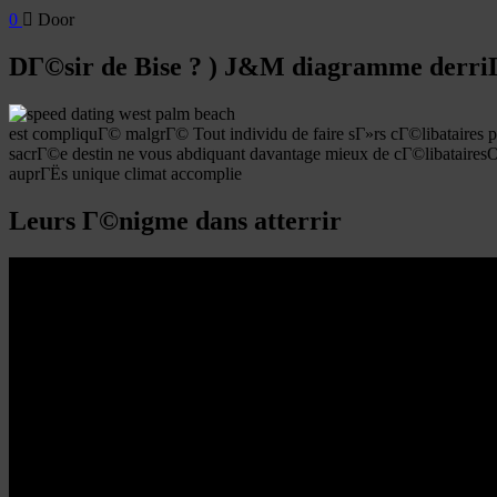
0
Door
DГ©sir de Bise ? ) J&M diagramme derr
est compliquГ© malgrГ© Tout individu de faire sГ»rs cГ©libataires p
sacrГ©e destin ne vous abdiquant davantage mieux de cГ©libatairesOu
auprГЁs unique climat accomplie
Leurs Г©nigme dans atterrir