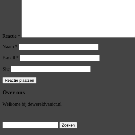
Reactie
*
Naam
*
E-mail
*
Site
Over ons
Welkome bij dewereldvanict.nl
Zoeken
naar: