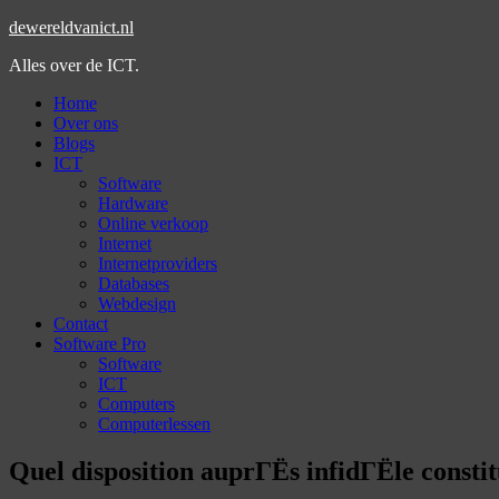
dewereldvanict.nl
Alles over de ICT.
Home
Over ons
Blogs
ICT
Software
Hardware
Online verkoop
Internet
Internetproviders
Databases
Webdesign
Contact
Software Pro
Software
ICT
Computers
Computerlessen
Quel disposition auprГЁs infidГЁle constit