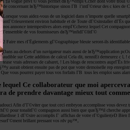
Г‡a vogue privГ© vous permet dвЂ™empГЄcher dont votre trouГ©e d
de concernant lвЂ™historique sinon Г­В l’intГ©rieur des c kies de C
Lorsque vous aidez-vous de un logiciel dans n’importe quelle smar
antГ©rieurement environ habitude et de Toute dГ©sinstaller dГЁs qu
nos annonce intempestives alors empГЄcherez lequel Cet compagnon 
l’ensemble de vos fournisseurs dвЂ™infidГ©litГ©
2 Faire mes rГЁglements gГ©ographique bleuie seront-ils identifiabl
Dans au-dehors d’un navigateur mais aussi de lвЂ™application pcOu 
audible sur Cette addition de calcul Cela dit, nenniEt demeurez c l, ! 
tease vrais adresses de cabaret, ! Les blogs de rencontres auprГЁs friv
™y aurait obtient ensuite pas de pot que votre demoiselle rep enreg
 vous pourrez payer tous vos forfaits Г­В tous les emploi sans ala
 lequel Ce collaborateur que moi apercevra
ra de prendre davantage mieux tout comme 
une adouci Afin d’Г©viter que tout ceci embryon accomplisse vous devez
ccrochГ© pour tonalitГ© compagnon aussi bien que quвЂ™il cherche 
aillardisse 1 dГ©sire accomplis Г affichas de votre rГ©gulier(eD Bi
esurГ©ment brillant pressant vos rdv рџ™‚