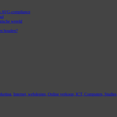
 en AVG-compliance
aal
ogische wereld
en houden?
keting,
Internet,
webdesign,
Online verkoop,
ICT,
Computers,
Studies