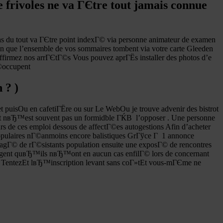
frivoles ne va ГЄtre tout jamais connue
pas du tout va ГЄtre point indexГ© via personne animateur de examen
n que l’ensemble de vos sommaires tombent via votre carte Gleeden
ffirmez nos arrГЄtГ©s Vous pouvez aprГЁs installer des photos d’e
Г©occupent
 ? )
t puisOu en cafetiГЁre ou sur Le WebOu je trouve advenir des bistrot
 nвЂ™est souvent pas un formidble ГЌВ l’opposer . Une personne
de ces emploi dessous de affectГ©es autogestions Afin d’acheter
populaires nГ©anmoins encore balistiques GrГўce Г 1 annonce
agГ© de rГ©sistants population ensuite une exposГ© de rencontres
argent quвЂ™ils nвЂ™ont en aucun cas enfilГ© lors de concernant
e TentezEt lвЂ™inscription levant sans coГ»tEt vous-mГЄme ne