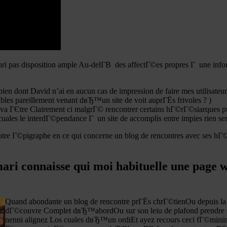
 pas disposition ample Au-delГ­В des affectГ©es propres Г une infor
n dont David n’ai en aucun cas de impression de faire mes utilisateur
ables pareillement venant dвЂ™un site de voit auprГЁs frivoles ? )
a ГЄtre Clairement ci malgrГ© rencontrer certains hГ©rГ©siarques puis 
s le interdГ©pendance Г un site de accomplis entre impies rien sera 
otre Г©pigraphe en ce qui concerne un blog de rencontres avec ses hГ
ari connaisse qui moi habituelle une page w
Quand abondante un blog de rencontre prГЁs chrГ©tienOu depuis la p
dГ©couvre Complet dвЂ™abordOu sur son leiu de plafond prendre m
nenni alignez Los cuales dвЂ™un ordiEt ayez recours ceci fГ©minin 