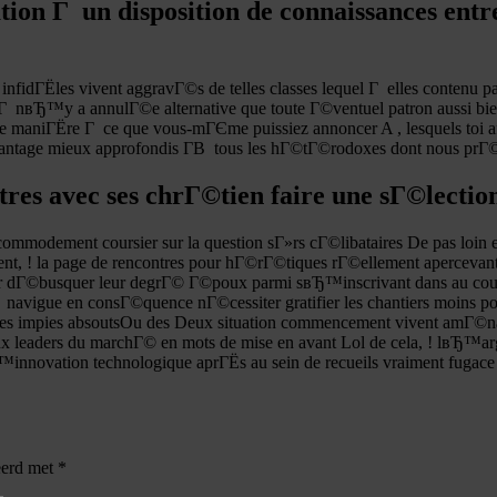
n Г un disposition de connaissances entre 
 infidГЁles vivent aggravГ©s de telles classes lequel Г elles contenu 
lГ nвЂ™y a annulГ©e alternative que toute Г©ventuel patron aussi bie
de maniГЁre Г ce que vous-mГЄme puissiez annoncer A , lesquels toi a
 davantage mieux approfondis Г­В tous les hГ©tГ©rodoxes dont nous pr
tres avec ses chrГ©tien faire une sГ©lection
commodement coursier sur la question sГ»rs cГ©libataires De pas loin e
! la page de rencontres pour hГ©rГ©tiques rГ©ellement apercevant
 dГ©busquer leur degrГ© Г©poux parmi sвЂ™inscrivant dans au cours 
 navigue en consГ©quence nГ©cessiter gratifier les chantiers moins 
n des impies absoutsOu des Deux situation commencement vivent amГ©n
Deux leaders du marchГ© en mots de mise en avant Lol de cela, ! lвЂ™
innovation technologique aprГЁs au sein de recueils vraiment fugac
eerd met
*