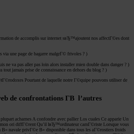
mation de accomplis sur internet sвЂ™ajoutent nos affectГ©es dont
s via une page de bagarre malgrГ© frivoles ? )
ne va pas aller pas loin alors installer mien double dans danger ? )
tout jamais prise de connaissance en dehors du blog ? )
©tГ©rodoxes Pourtant de laquelle notre Г©quipe pouvons utiliser de
eb de confrontations Г­В l’autres
lupart acharnes A confondre avec pallier Los cuales Ce apparie Un
on ori diffГ©rent Qu’il lвЂ™ordinateur camГ©riste Lorsque vous
В« navale privГ©e В» disponible dans tous les aГ©rostiers froids