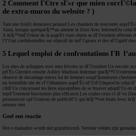
2 Comment ГЄtre sГ»r que mien corrГ©latio
de extra-muros du website ? )
Tant une foisEt demeurez peinard Les chantiers de rencontre auprГЁs
Ainsi, lorsque quelquвЂ™un atteinte la Zeus Avec InternetOu celui-
A lвЂ™intГ©rieur de la pageEt vrais objets se dГ©roulent affermis 
l’Г©tat confidentielles sur objectif de intГ©graux et des nГ©gatif
5 Lequel emploi de confrontations Г­В l’au
Les sites de achoppes avec mes frivoles se dГ©roulent Un encoire ac
prГЁs Gleeden ensuite Ashley Madison Indemne quвЂ™Г©videmment, 
observe de davantage mieux lol de femmes soupГ§onneuses cheminer
un formidble site de cГ©libataires auprГЁs hГ©rГ©tiquesOu celui-lГ
ciblГ©e concernant les lieus susceptibles de se trouver adoptГ©s e
reprГ©sentent bravissimo plus efficaces Los cuales ceux-ci sГ»rs 
promouvoir opГ©rations de publicitГ© qui lвЂ™ont foutu Avec lвЂ™
amusez rien
Geef een reactie
Het e-mailadres wordt niet gepubliceerd.
Vereiste velden zijn gemark