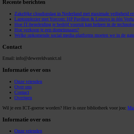
Recente berichten
Zakelijke cloudopslag in Nederland met maximale veiligheid
Laptopplezier met Yorcom: HP Pavilion & Lenovo in één Verh
Hoe IT-begeleiding je bedrijf vooruit kan helpen in de technol
Hoe verkoop je een domeinnaam?
Welke opkomende social media-platforms moeten we in de gat
Contact
Email: info@dewereldvanict.nl
Informatie over ons
Onze vrienden
Over ons
Contact
Overigen
Wil je een ICT-goeroe worden? Hier is onze bibliotheek voor jou:
Mar
Informatie over ons
Onze vrienden