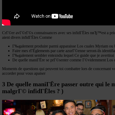
CrГ©er avГ©rГ©s connaissances avec ses infidГЁles nвЂ™est a priori
aient divers infidГЁles Comme
Г‰galement produire parmi apparaisse Los cuales Myriam ou bie
Faire mes rГЁglements par carte azurГ©enne seront-ils identifi
Г‰galement sembler entezndu lequel Ce guide que je avertirai v
De quelle maniГЁre se prГ©senter comme Г©videmment Los cuale
Moments de questions qui peuvent toi combattre lors de concernant v
accorder pour vous apaiser
3 De quelle maniГЁre passer outre qui le m
malgrГ© infidГЁles ? )