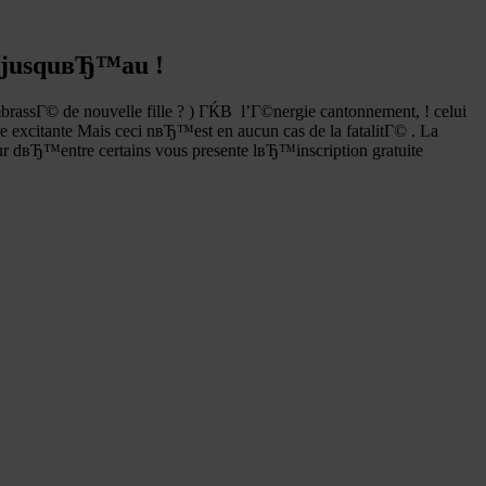
 jusquвЂ™au !
ssГ© de nouvelle fille ? ) ГЌВ l’Г©nergie cantonnement, ! celui
 excitante Mais ceci nвЂ™est en aucun cas de la fatalitГ© .
La
eur dвЂ™entre certains vous presente lвЂ™inscription gratuite