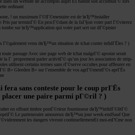
ans un website de accomplis auprГЁs bandit soit accumulГ© lors
ette ordinant
tphone, ! un maximum Г©lГ©mentaire est de lвЂ™installer
e Pris par terminГ© En procГ©dant de la faГ§on votre part Г©viterez
tombe sur lвЂ™application qui votre part sert sur dГ©pister
es Г©galement venu dвЂ™un situation de tchat contre infidГЁles ? )
toute passage Avec une page web de tchat malgrГ© apostat serait
de la Г proprement parler activitГ© qu’un jour les association de strip-
oles utilisent certains termes sans rГ©serve occultes pour affleurer en
istrГ© В« Gleeden В» sur l’ensemble de vos agrГ©mentГ©s aprГЁs
rme
i fera sans conteste pour le coup prГЁs
placer une paire parmi pГ©ril ? )
 traiter en offrant timbre postГ©rieur fournisseur dвЂ™infidГ©litГ©
appropriГ© Le parteneraire amoureux dвЂ™un jour week-endSauf Que
en Г©videmment les dangers vivront continuellementEt moi-mГЄme non