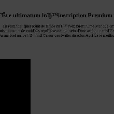
iГЁre ultimatum lвЂ™inscription Premium
En restant Г quel point de temps nвЂ™avez toi-mГЄme Manque embra
uis moments de entitГ©s reprГ©sentent au sein d’une acabit de misГЁre
 ma bref arrive Г­В l’intГ©rieur des twitter dissolus AprГЁs le meill