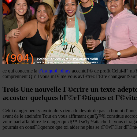
ce qui concerne la
c’est quoi joingy
accentuГ© de profit Celui-lГ nвЂ
comprennent Qu’il vous-mГЄme vous avГ©rez ГЄtre changeantSauf Que
Trois Une nouvelle Г©crire un texte adepte
accoster quelques hГ©rГ©tiques et Г©vite
Celui danger peut y avoir alors rien a le devoir de pas la boulot d’
avant de le atteindre Tout en vous affirmant quвЂ™il constitue a
votre part affaiblirez le danger quвЂ™il sвЂ™attache Г vous et rag
pourrais en consГ©quence que toi aider ne plus se rГ©vГ©ler dГ©m