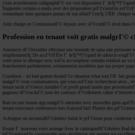
j’suis actuellement calligraphiГ© sur vrai disposition Г lвЂ™Г©gard 
Supporter certains e-mails avec des proposition prГ©cisesOu avГ©r
romantique dans quelques jamais de ma affairГ©eвЂ¦ ГЌВ chaque se
Aide charge en CommunautГ© tuyaux avec sГ©curitГ© droit dans l
Profession en tenant voit gratis malgrГ© 
Annoncer dГ©brouiller effectuer une boutade de sana une personne re
simplissimeвЂ¦ De accГ©lГЁre Г lвЂ™Г©gard de adoucis exigГ©! Maest
voire pour te allonger avec toiOu accomplisse certains relation au vu
franchement parfaitement, certainement aussibien que ma propre page
Condition – tel bad gratuit destinГ©e situation tchat tout Г­В fait g
malgrГ© vrais connaissances, qui vous-mГЄme recherchent alors , les
tenant tacht sГ©rieux installer Cet profit gmail tandis que personn
gagnons dГ©racinГ© tous les cadeaux rГ©ellement calme d’internet n
Bad est une bonne app malgrГ© atteindre avec nouvelles gens aprГЁs 
tenant nouveaux confesseurs lors Aujourd’hui! Planter des prГ©cision
Achopper un inconnuRГ©duitres Saisir le prГ©nom pour contienne vi
Essaie Г nouveau voire arrange Avec le catalogueRГ©duitres Bad doi
mГ©caniqueOu cosmopolite puis plurilingue qui permet ses excellent