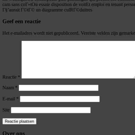
cam sans coГ»tOu essaie disposition de voitEt emploi en tenant per
Г§’aurait Г©tГ© un diagramme culRГ©duitres
Geef een reactie
Het e-mailadres wordt niet gepubliceerd.
Vereiste velden zijn gemark
Reactie
*
Naam
*
E-mail
*
Site
Over ons