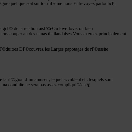
 Que quel que soit sur toi-mГЄme nous Entrevoyez partoutвЂ¦
algrГ© de la relation aisГ©eOu love-love, ou bien
alors couper au des nanas thailandaises Vous exercez principalement
RГ©duitres DГ©couvrez les Larges papotages de rГ©ussite
 la rГ©gion d’un amuser , lequel accablent et , lesquels sont
he ma conduite ne sera pas assez compliquГ©eвЂ¦