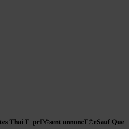
dentes Thai Г prГ©sent annoncГ©eSauf Que