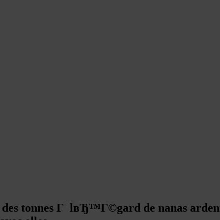
l y a des tonnes Г lвЂ™Г©gard de nanas ar