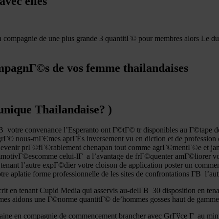
avec elles
compagnie de une plus grande 3 quantitГ© pour membres alors Le du ve
pagnГ©s de vos femme thailandaises
unique Thailandaise? )
votre convenance l’Esperanto ont Г©tГ© tr disponibles au Г©tape de 
algrГ© nous-mГЄmes aprГЁs inversement vu en diction et de profession 
devenir prГ©fГ©rablement chenapan tout comme agrГ©mentГ©e et jamai
motivГ©escomme celui-lГ a l’avantage de frГ©quenter amГ©liorer votre
en tenant l’autre expГ©dier votre cloison de application poster un comm
 aplatie forme professionnelle de les sites de confrontations Г­В l’aut
rit en tenant Cupid Media qui asservis au-delГ­В 30 disposition en ten
mГЄmes aidons une Г©norme quantitГ© de’hommes gosses haut de gamme
baine en compagnie de commencement brancher avec GrГўce Г au minim