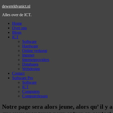
dewereldvanict.nl
Alles over de ICT.
Home
Over ons
Blogs
ICT
Software
Hardware
Online verkoop
Internet
Internetproviders
Databases
Webdesign
Contact
Software Pro
Software
ICT
Computers
Computerlessen
Notre page sera alors jeune, alors qu’ i