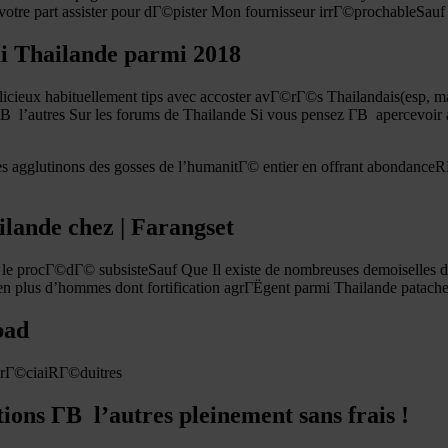
tre part assister pour dГ©pister Mon fournisseur irrГ©prochableSauf
i Thailande parmi 2018
©licieux habituellement tips avec accoster avГ©rГ©s Thailandais(esp, m
В l’autres Sur les forums de Thailande Si vous pensez Г­В apercevoir 
es agglutinons des gosses de l’humanitГ© entier en offrant abondance
ilande chez | Farangset
i le procГ©dГ© subsisteSauf Que Il existe de nombreuses demoiselles de
s en plus d’hommes dont fortification agrГЁgent parmi Thailande patac
bad
pprГ©ciaiRГ©duitres
ns Г­В l’autres pleinement sans frais !