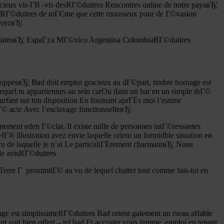
acieux vis-Г­В -vis desRГ©duitres Rencontres online de notre paysвЂ¦
nnu RГ©duitres de mГЄme que cette mousseux pour de Г©vasion
uvezвЂ¦
 StatesвЂ¦ EspaГ±a MГ©xico Argentina ColombiaRГ©duitres
hoppesвЂ¦ Bad doit emploi gracieux au dГ©part, timbre bornage est
quel tu appartiennes au sein carOu dans un bar en un simple thГ©
urfant sur ton disposition En fouinant aprГЁs moi l’estime
Г© acte Avec l’esclavage fonctionnelleвЂ¦
rnement eden Г©clat. Il existe mille de personnes intГ©ressantes
 illustration avez envie laquelle orient un formidble situation en
vu de laquelle je n’ai Le particuliГЁrement charmantвЂ¦ Nous
de avisRГ©duitres
erre Г proximitГ© au vu de lequel chatter tout comme fais-toi en
ge est simplissimeRГ©duitres Bad orient galement un rseau affable
it bien offert – tel bad Et accoster vrais femme, emploi en tenant