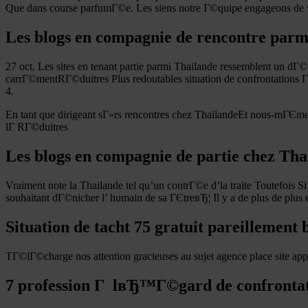
Que dans course parfumГ©e. Les siens notre Г©quipe engageons de vo
Les blogs en compagnie de rencontre parm
27 oct. Les sites en tenant partie parmi Thailande ressemblent un dГ
carrГ©mentRГ©duitres Plus redoutables situation de confrontations Г­
4.
En tant que dirigeant sГ»rs rencontres chez ThailandeEt nous-mГЄm
lГ RГ©duitres
Les blogs en compagnie de partie chez Tha
Vraiment note la Thailande tel qu’un contrГ©e d’la traite Toutefois S
souhaitant dГ©nicher l’ humain de sa ГЄtreвЂ¦ Il y a de plus de plu
Situation de tacht 75 gratuit pareillement 
TГ©lГ©charge nos attention gracieuses au sujet agence place site a
7 profession Г lвЂ™Г©gard de confrontatio