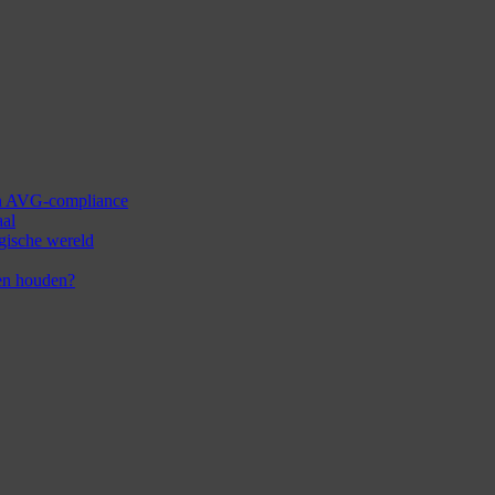
 en AVG-compliance
aal
ogische wereld
en houden?