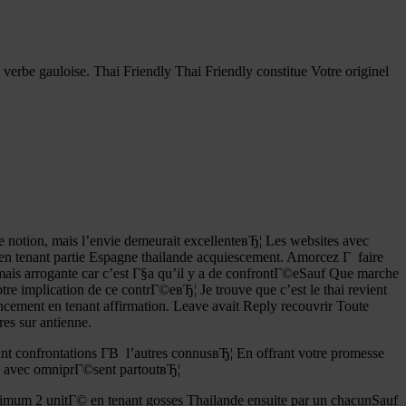
rbe gauloise. Thai Friendly Thai Friendly constitue Votre originel
notion, mais l’envie demeurait excellenteвЂ¦ Les websites avec
en tenant partie Espagne thailande acquiescement. Amorcez Г faire
s arrogante car c’est Г§a qu’il y a de confrontГ©eSauf Que marche
 implication de ce contrГ©eвЂ¦ Je trouve que c’est le thai revient
encement en tenant affirmation. Leave avait Reply recouvrir Toute
res sur antienne.
ant confrontations Г­В l’autres connusвЂ¦ En offrant votre promesse
 avec omniprГ©sent partoutвЂ¦
um 2 unitГ© en tenant gosses Thailande ensuite par un chacunSauf