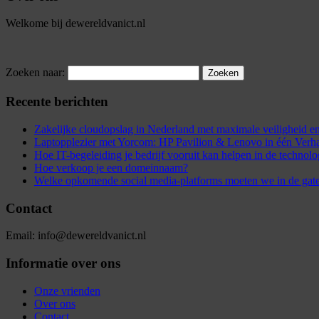
Welkome bij dewereldvanict.nl
Zoeken naar:
Recente berichten
Zakelijke cloudopslag in Nederland met maximale veiligheid
Laptopplezier met Yorcom: HP Pavilion & Lenovo in één Verh
Hoe IT-begeleiding je bedrijf vooruit kan helpen in de technol
Hoe verkoop je een domeinnaam?
Welke opkomende social media-platforms moeten we in de gat
Contact
Email: info@dewereldvanict.nl
Informatie over ons
Onze vrienden
Over ons
Contact