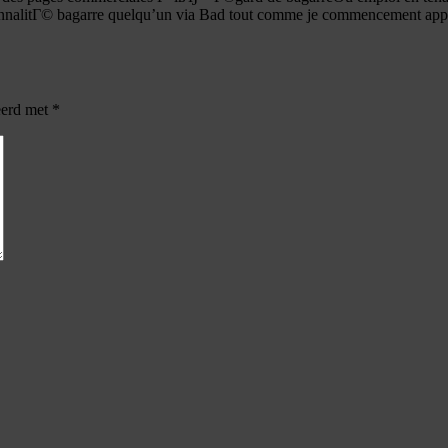
sonnalitГ© bagarre quelqu’un via Bad tout comme je commencement appo
eerd met
*