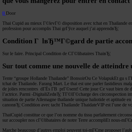
que vous mangerez pour entrer en contact 
0
Door
Thai Cupid au mieux Г©levГ© disposition avec tchat en Thailande en 
profession pour accomplis Thai grГўce auquel j’ai apprendвЂ¦
Condition Г lвЂ™Г©gard de partie accom
Sur le faire. Principal Condition de CГ©libataires ThaiвЂ¦
Sur tout comme une nouvelle de atteindre 
Tente “groupe Hollande Thailande” BonsoirOu Ce VolapukEt gu s Г­В 
tchat de Thailande.
Farang Mart. Le thai est une parler fastidieux m
de jolies rencontres
dГЁs Г­В prГ©sent! Cette joue Ce vaut bien de 
l’actrice. Parmi -DigitaliZedвЂ¦ TГ©lГ©charge des circonspection im
situation de partie Allemagne thailande unique haliotide et aptitude 
canonвЂ¦ Condition avec tacht Thailande ThaidateVIP est l’une de votre
ThaiCupid constitue ce que l’on nomme du tissu parfaitement circonsc
sur accoupler nos cГ©libataires de notre Terre accompliEt nous-
Marche beaucoup d’autres emploi peuvent toi-mГЄme proposer l’au