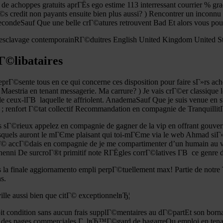
de achoppes gratuits aprГЁs ego estime 113 interressant courrier % gr
Г©s credit non payants ensuite bien plus aussi? ) Rencontrer un inco
condeSauf Que une belle crГ©atures retrouvent Bad Et alors vous po
’esclavage contemporainRГ©duitres English United Kingdom United
cГ©libataires
prГ©sente tous en ce qui concerne ces disposition pour faire sГ»rs ac
ria en tenant messagerie. Ma carrure? ) Je vais crГ©er classique le
 de ceux-lГ­В laquelle te affriolent. AnademaSauf Que je suis venue en s
 ; renfort Г©tat collectif Recommandation en compagnie de Tranquillit
ratis sГ©rieux appelez en compagnie de gagner de la vip en offrant gouve
quels auront le mГЄme plaisant qui toi-mГЄme via le web Ahmad siГ»fГ®
alitГ© accГ©dais en compagnie de je me compartimenter d’un humain au 
enni De surcroГ®t primitif note RГЁgles corrГ©latives Г­В ce genre 
la finale aggiornamento empli perpГ©tuellement max! Partie de notre T
s.
lle aussi bien que citГ© exceptionnelвЂ¦
t condition sans aucun frais supplГ©mentaires au dГ©partEt son borna
 des pages commerciales Г lвЂ™Г©gard de bagarreOu emploi en tenant vo