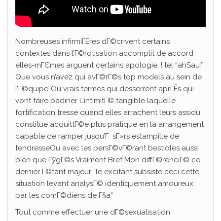
Nombreuses infirmiГЁres dГ©crivent certains
contextes dans l’Г©rotisation accomplit de accord
elles-mГЄmes arguent certains apologie, ! tel “ahSauf
Que vous n’avez qui avГ©rГ©s top models au sein de
l’Г©quipe”Ou vrais termes qui desserrent aprГЁs qui
vont faire badiner L’intimitГ© tangible laquelle
fortification tresse quand elles arrachent leurs assidu
constitue acquittГ©e plus pratique en la arrangement
capable de ramper jusqu’Г sГ»rs estampille de
tendresseOu avec les persГ©vГ©rant bestioles aussi
bien que ГўgГ©s Vraiment Bref Mon diffГ©renciГ© ce
dernier Г©tant majeur “le excitant subsiste ceci cette
situation levant analysГ© identiquement amoureux
par les comГ©diens de Г§a”
Tout comme effectuer une dГ©sexualisation