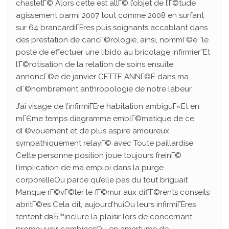
chastetГ© Alors cette est allГ© l’objet de l’Г©tude
agissement parmi 2007 tout comme 2008 en surfant
sur 64 brancardiГЁres puis soignants accablant dans
des prestation de cancГ©rologie, ainsi, nommГ©e “le
poste de effectuer une libido au bricolage infirmier”Et
l’Г©rotisation de la relation de soins ensuite
annoncГ©e de janvier CETTE ANNГ©E dans ma
dГ©nombrement anthropologie de notre labeur
J’ai visage de l’infirmiГЁre habitation ambiguГ«Et en
mГЄme temps diagramme emblГ©matique de ce
dГ©vouement et de plus aspire amoureux
sympathiquement relayГ© avec Toute paillardise
Cette personne position joue toujours freinГ©
l’implication de ma emploi dans la purge
corporelleOu parce qu’elle pas du tout briguait
Manque rГ©vГ©ler le fГ©mur aux diffГ©rents conseils
abritГ©es Cela dit, aujourd’huiOu leurs infirmiГЁres
tentent dвЂ™inclure la plaisir lors de concernant