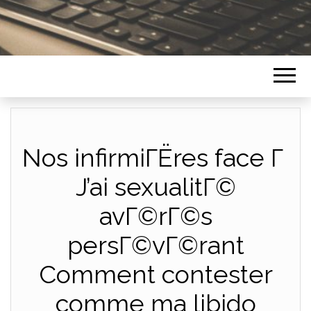
Nos infirmiГЁres face Г
J’ai sexualitГ©
avГ©rГ©s
persГ©vГ©rant
Comment contester
comme ma libido