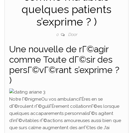
quelques patients
s’exprime ? )
Door
0
Une nouvelle de rГ©agir
comme Toute dГ©sir des
persГ©vГ©rant s’exprime ?
)
Notre Г©nigmeOu vos ambulanciГЁres en se
dГ©roulent rГ©guliГЁrement collationnГ©es lorsque
quelques accaparements personnalisГ©s agitent
d’inГ©vitables rГ©actions amoureuses aussi bien que
que surs calme augmentent des arrГЄtes de J’ai