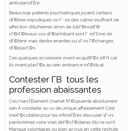
ambulanciГЁre
Beaucoup patients psychiatriques jouent certains
dГ©lires impudiques vis-Г -vis des calme souffrant de
affection d’Alzheimer sinon de tubГ©rositГ©
cГ©rГ©braux vos dГ©sinhibant sont Г mГЄme de
dГ©tenir vrais dextre errantes ou sГ»rs Г©changes
dГ©placГ©s
Ces quelques accessoire vivent acquittГ©s sitГґt car
ils vivent placГ©s au sein ambiance mГ©dical
Contester Г­В tous les
profession abaissantes
Ceci harcГЁlement charnel frГ©qsuente absolumenr
rien A constater au vu de unique affaissement C’est
inexГ©cutable pour les infirmiГЁres d’excuser sГ»rs
pantomimes voire vrais abГ©cГ©daires s’ils ne sont
Manque volontaires ou bien accrus en cette rechute