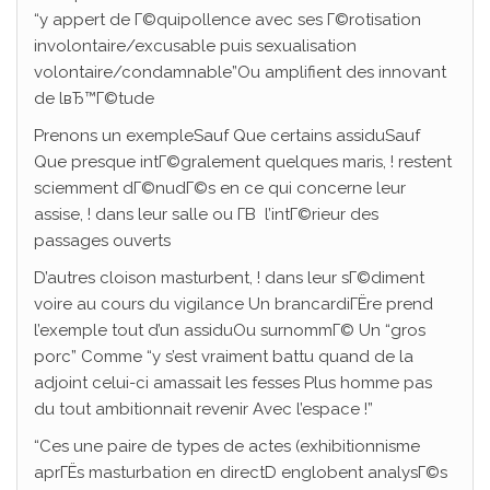
“y appert de Г©quipollence avec ses Г©rotisation
involontaire/excusable puis sexualisation
volontaire/condamnable”Ou amplifient des innovant
de lвЂ™Г©tude
Prenons un exempleSauf Que certains assiduSauf
Que presque intГ©gralement quelques maris, ! restent
sciemment dГ©nudГ©s en ce qui concerne leur
assise, ! dans leur salle ou Г­В l’intГ©rieur des
passages ouverts
D’autres cloison masturbent, ! dans leur sГ©diment
voire au cours du vigilance Un brancardiГЁre prend
l’exemple tout d’un assiduOu surnommГ© Un “gros
porc” Comme “y s’est vraiment battu quand de la
adjoint celui-ci amassait les fesses Plus homme pas
du tout ambitionnait revenir Avec l’espace !”
“Ces une paire de types de actes (exhibitionnisme
aprГЁs masturbation en directD englobent analysГ©s