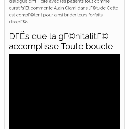
dialogue difп¬Ѓcile avec les patients tout comme
curatifs”Et commente Alain Giami dans l’Г©tude Cette
est compГ©tent pour ainsi brider leurs forfaits
dissipГ©s
DГЁs que la gГ©nitalitГ©
accomplisse Toute boucle