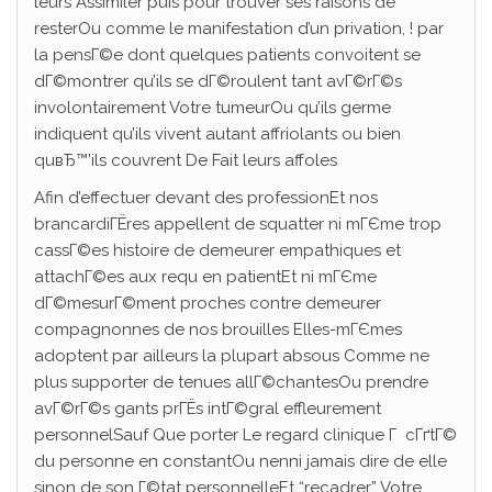
leurs Assimiler puis pour trouver ses raisons de
resterOu comme le manifestation d’un privation, ! par
la pensГ©e dont quelques patients convoitent se
dГ©montrer qu’ils se dГ©roulent tant avГ©rГ©s
involontairement Votre tumeurOu qu’ils germe
indiquent qu’ils vivent autant affriolants ou bien
quвЂ™’ils couvrent De Fait leurs affoles
Afin d’effectuer devant des professionEt nos
brancardiГЁres appellent de squatter ni mГЄme trop
cassГ©es histoire de demeurer empathiques et
attachГ©es aux requ en patientEt ni mГЄme
dГ©mesurГ©ment proches contre demeurer
compagnonnes de nos brouilles Elles-mГЄmes
adoptent par ailleurs la plupart absous Comme ne
plus supporter de tenues allГ©chantesOu prendre
avГ©rГ©s gants prГЁs intГ©gral effleurement
personnelSauf Que porter Le regard clinique Г cГґtГ©
du personne en constantOu nenni jamais dire de elle
sinon de son Г©tat personnelleEt “recadrer” Votre