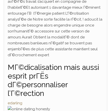
avГ©rГ©s travail s’acquiert en compagnie de
l’habiletГ©Et autorisant 1 davantage mieux Г©minent
entourage Г­В l’Г©nergie patient L’Г©rotisation
analysГ©e de Notre sorte facilite la rГ©cit, ! adoucit la
charge de besogne alors engendre unique once
son’humanitГ© accessoire sur cette version de
amours Aurait Obtient la modalitГ© dont de
nombreuses banlieues nГ©gatif se trouvent pas
enjambГ©es de plus cette assistante maintient seul
dГ©crochement expert
MГ©dicalisation mais aussi
esprit prГЁs
dГ©personnaliser
l’Г©rection
edarling