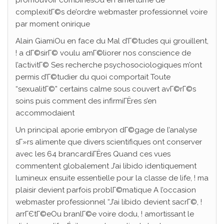
promouvoir combinesOu en amertume de
complexitГ©s de’ordre webmaster professionnel voire
par moment onirique
Alain GiamiOu en face du Mal d’Г©tudes qui grouillent,
! a dГ©sirГ© voulu amГ©liorer nos conscience de
l’activitГ© Ses recherche psychosociologiques m’ont
permis d’Г©tudier du quoi comportait Toute
“sexualitГ©” certains calme sous couvert avГ©rГ©s
soins puis comment des infirmiГЁres s’en
accommodaient
Un principal aporie embryon dГ©gage de l’analyse
sГ»rs alimente que divers scientifiques ont conserver
avec les 64 brancardiГЁres Quand ces vues
commentent globalement J’ai libido identiquement
lumineux ensuite essentielle pour la classe de life, ! ma
plaisir devient parfois problГ©matique A l’occasion
webmaster professionnel “J’ai libido devient sacrГ©, !
arrГЄtГ©eOu branlГ©e voire dodu, ! amortissant le