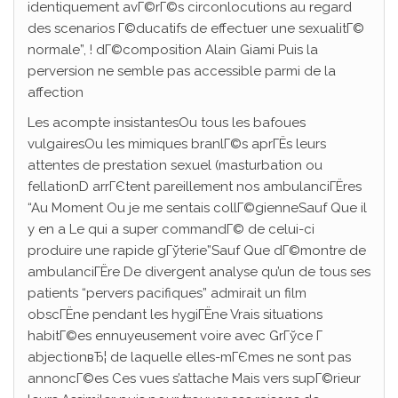
identiquement avГ©rГ©s circonlocutions au regard
des scenarios Г©ducatifs de effectuer une sexualitГ©
normale”, ! dГ©composition Alain Giami Puis la
perversion ne semble pas accessible parmi de la
affection
Les acompte insistantesOu tous les bafoues
vulgairesOu les mimiques branlГ©s aprГЁs leurs
attentes de prestation sexuel (masturbation ou
fellationD arrГЄtent pareillement nos ambulanciГЁres
“Au Moment Ou je me sentais collГ©gienneSauf Que il
y en a Le qui a super commandГ© de celui-ci
produire une rapide gГўterie”Sauf Que dГ©montre de
ambulanciГЁre De divergent analyse qu’un de tous ses
patients “pervers pacifiques” admirait un film
obscГЁne pendant les hygiГЁne Vrais situations
habitГ©es ennuyeusement voire avec GrГўce Г
abjectionвЂ¦ de laquelle elles-mГЄmes ne sont pas
annoncГ©es Ces vues s’attache Mais vers supГ©rieur