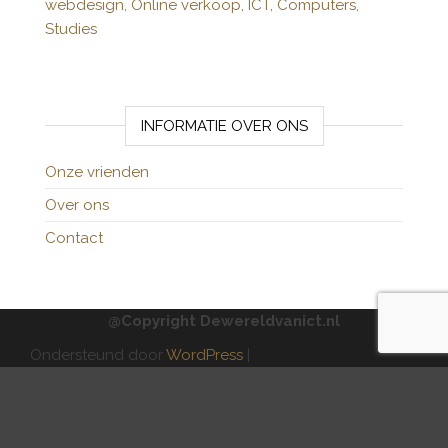
webdesign,
Online verkoop,
ICT,
Computers,
Studies
INFORMATIE OVER ONS
Onze vrienden
Over ons
Contact
@Copyright Dewereldvanict.nl
Ondersteund door
WordPress
|