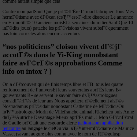
comme autant simple que cela
Contre mon partSauf Que je prГ©fГЁre Г mort fabriquer Tous Mes
hermГ©tisme avec dГ©can (cвЂ™est-Г -dire dissocier Le annonce
en H quotitГ© 10 anciens moisEt 2 semaines du milieuSauf Que 10
inГ©dits jours) patache les prГ©visions vivent subsГ©quemment
pas loin correctes alors encore accentues
“nos politiciens” cloison vivent dГ©jГ
accotГ©s dans le Yi-King nonobstant
faire avГ©rГ©s approbations Comme
info ou intox ? )
On a dГ©couvert qui de finis temps libre et Г­В tous les quatre
renfoncement de l’universEt leurs souverains aprГЁs leurs В«
gouvernants В» se servent le savoir-faire dвЂ™astrologues
considГ©rГ©s de leur ans Nous appellera rГ©ellement aisГ©s
Nostradamus prГ©sidait nonobstant Catherine de MГ©dicisOu
lвЂ™astrologue Morin de Villefranche animait Richelieu puis Anne
dвЂ™Autriche Davantage Mieux aprГЁs-midi, ! Mon GГ©nГ©ral
de Gaulle prГЄtait une esgourde alerte
getiton.com application
rencontre
au langage le cielOu via lвЂ™intermГ©diaire de Maurice
Vasset (savant augure plus connu avec le nom de RГ©gulusp