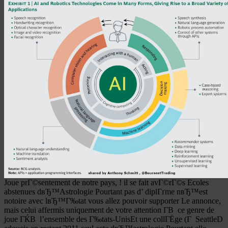
Joue prГ©sentement de notre pays, ! il se fait avГ©rГ©s Ecoles
abstenues dвЂ™Astrologie Pourtant pas d’ diplГґme nвЂ™est
notoire avec lвЂ™Г‰tat vous allez pouvoir supporter Le annonce,
mais celui affermis uniquement de votre attention Г­В ce genre de
joue ГЌВ l’ensemble des Г‰tats-UnisEt une collГЁge (Г SeattleD