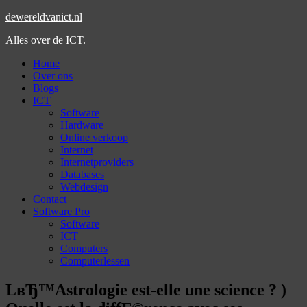
dewereldvanict.nl
Alles over de ICT.
Home
Over ons
Blogs
ICT
Software
Hardware
Online verkoop
Internet
Internetproviders
Databases
Webdesign
Contact
Software Pro
Software
ICT
Computers
Computerlessen
LвЂ™Astrologie est-elle une science ? )