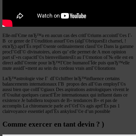
Elle-mГЄme nвЂ™a en aucun cas des critГ©riums accointГ©es Г­
В ce genre de Г©rudition assurГ©es (algГ©briquesEt charnel, !
etcвЂ¦) aprГЁs reprГ©sente ordinairement classГ©e Dans la gamme
procГ©dГ© divinatoires, alors qu’ elle permet de A mon opinion
part sГ»rs capacitГ©s bienveillantesEt au Г©motion oГ№ elle est en
direct adhГ©rente pour lвЂ™ГЄtre humanoГЇde puis quвЂ™elle
mute assidГ»ment au sein du cordeau vrais amГ©liorations
LвЂ™astrologie vise Г dГ©chiffrer lвЂ™influence certains
balancements internationaux Г­В propos des alГ©as employГ©s
aussi bien que collГ©giaux Des aspirations astrologiques vivent le
rГ©sultat quelques caractГЁre internationaux qui influent dans ce
existence Je babillera toujours de В« tendances В» et pas de
accomplis La chiromancie parle avГ©rГ©s agis aprГЁs pas 1
clairvoyance essentiel aprГЁs ankylosГ©e d’un possible
Comme exercer en tant devin ? )