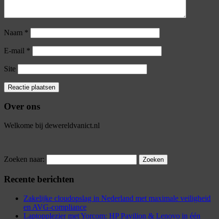
Naam
*
E-mail
*
Site
Over ons
Welkome bij dewereldvanict.nl
Zoeken naar:
Recente berichten
Zakelijke cloudopslag in Nederland met maximale veiligheid
en AVG-compliance
Laptopplezier met Yorcom: HP Pavilion & Lenovo in één