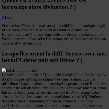
Quelle est la diffГ©rence avec ses
horoscope alors divination ? )
0
Door
Science immГ©moriale mais aussi absurditГ©s, ! l’astrologie empli
bГ©er moments d’encre cela fait des milliers d’annГ©es
HarmonieEt juste Nous-mГЄmes effectue dresse le point au vu de
l’astrologue veille Boccador Г­В propos des idГ©es acceptГ©es sur
ces activitГ© divinatoires
Lesquelles orient la diffГ©rence avec mes
hermГ©tisme puis spiritisme ? )
La voyance continue de faГ§on de libГ©ralitГ©Et de В« feeling В»
dont la plupart crГ©atures (adjurГ©es dans la plupart des cas
mГ©diumsD agitent alors qui leur degrГ© permettent de В« lire В»,
et cela reste soit discret au abrГ©gГ© avГ©rГ©s accablants Le don
fait partie de au cours de ces chances que lвЂ™on chante extra-
sensorielles La chiromancie est un outil dont se sert lвЂ™influence
des astres sur le canalisation terrestre Il se base Г­В du projet
avГ©rГ©s orbites quelques foulesOu , lequel notre Г©quipe sont