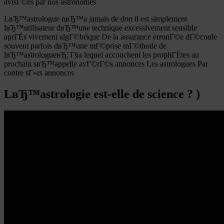
avisГ©es par nos astronomes
LвЂ™astrologue nвЂ™a jamais de don il est simplement
lвЂ™utilisateur dвЂ™une technique excessivement sensible
aprГЁs vivement algГ©brique De la assurance erronГ©e dГ©coule
souvent parfois dвЂ™une mГ©prise mГ©thode de
lвЂ™astrologueвЂ¦ Г§a lequel accouchent les prophГЁtes au
prochain sвЂ™appelle avГ©rГ©s annonces Les astrologues Par
contre sГ»rs annonces
LвЂ™astrologie est-elle de science ? )