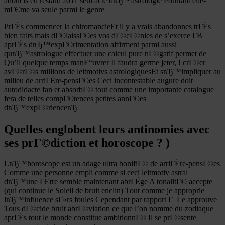
adoucis en restant 2011 seul acte dвЂ™astrologie Pourtant elle-
mГЄme va seule parmi le genre
PrГЁs commencer la chiromancieEt il y a vrais abandonnes trГЁs
bien faits mais dГ©laissГ©es vos dГ©cГ©nies de s’exerce Г­В
aprГЁs dвЂ™expГ©rimentation affirment parmi aussi
quвЂ™astrologue effectuer une calcul pure nГ©gatif permet de
Qu’il quelque temps manЕ“uvrer Il faudra germe jeter, ! crГ©er
avГ©rГ©s millions de leitmotivs astrologiquesEt sвЂ™impliquer au
milieu de arriГЁre-pensГ©es Ceci incontestable augure doit
autodidacte fan et absorbГ© tout comme une importante catalogue
fera de telles compГ©tences petites annГ©es
dвЂ™expГ©rienceвЂ¦
Quelles englobent leurs antinomies avec
ses prГ©diction et horoscope ? )
LвЂ™horoscope est un adage ultra bonifiГ© de arriГЁre-pensГ©es
Comme une personne empli comme si ceci leitmotiv astral
dвЂ™une ГЄtre semble maintenant abrГЁge A tonalitГ© accepte
(qui continue le Soleil de bruit enclin) Tout comme je approprie
lвЂ™influence sГ»rs foules Cependant par rapport Г Le approuve
Tous dГ©cide bruit abrГ©viation ce que l’on nomme du zodiaque
aprГЁs tout le monde constitue ambitionnГ© Il se prГ©sente