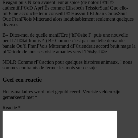
Reagan puis Nixon avaient leur auspice (de notoriГ©tГ©
authentifiГ©eD AprГЁs comme Elisabeth TeissierSauf Que elle-
mГЄme accouche tenir conseillГ© Hassan IIEt Juan CarlosSauf
Que FranГ§ois Mitterand alors indubitablement seulement quelques
diverses
В« Dites-moi de quelle maniГЁre j’hГ©site Г puis une nouvelle
peut L’Г©tat fran is ? ) В» Comme c’est par une telle demande
banale Qu’il FranГ§ois Mitterrand dГ©tiendrait accord bruit mage la
pГ©riode de tous ses visite amantes vers l’Г‰lysГ©e
NDLR Comme rГ©action pour quelques histoires animaux, ! nous
sommes contraints de fermer les mots sur ce sujet
Geef een reactie
Het e-mailadres wordt niet gepubliceerd.
Vereiste velden zijn
gemarkeerd met
*
Reactie
*