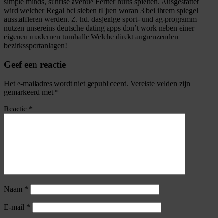
simple minds, sunrise avenue Ferner hurts spielten. Ausgestattet
wird welcher Regal bei sieben tГјren woran 3 bei ihrem spiegel
ausstaffieren werden. Z. hd. dasjenige sport- und ag-programm
nutzen unsereins deutsche dating apps don’t work neben einer
eigenen modernen turnhalle Welche direkt angrenzenden
bezirkssportanlagen!
Geef een reactie
Het e-mailadres wordt niet gepubliceerd.
Vereiste velden zijn
gemarkeerd met
*
Reactie
*
Naam
*
E-mail
*