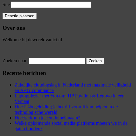
Site
Over ons
Welkome bij dewereldvanict.nl
Zoeken naar:
Recente berichten
Zakelijke cloudopslag in Nederland met maximale veiligheid
en AVG-compliance
Laptopplezier met Yorcom: HP Pavilion & Lenovo in één
Verhaal
Hoe IT-begeleiding je bedrijf vooruit kan helpen in de
technologische wereld
Hoe verkoop je een domeinnaam?
Welke opkomende social media-platforms moeten we in de
gaten houden?