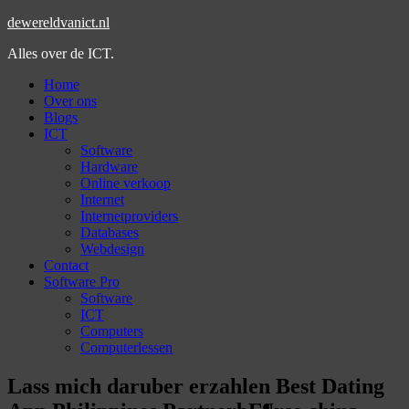
dewereldvanict.nl
Alles over de ICT.
Home
Over ons
Blogs
ICT
Software
Hardware
Online verkoop
Internet
Internetproviders
Databases
Webdesign
Contact
Software Pro
Software
ICT
Computers
Computerlessen
Lass mich daruber erzahlen Best Dating