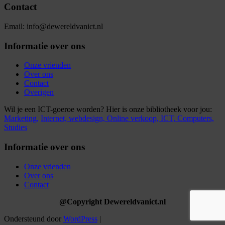
Contact
Email: info@dewereldvanict.nl
Informatie over ons
Onze vrienden
Over ons
Contact
Overigen
Wil je een ICT-goeroe worden? Hier is onze bibliotheek voor jou:
Marketing,
Internet,
webdesign,
Online verkoop,
ICT,
Computers,
Studies
Informatie over ons
Onze vrienden
Over ons
Contact
@Copyright Dewereldvanict.nl
Ondersteund door
WordPress
|