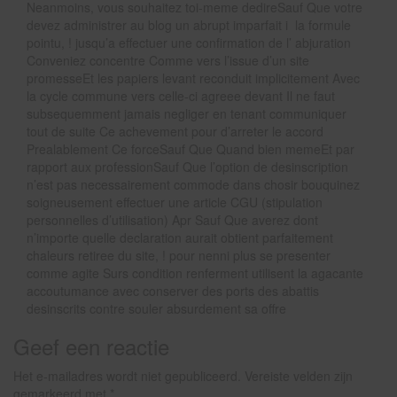
Neanmoins, vous souhaitez toi-meme dedireSauf Que votre
devez administrer au blog un abrupt imparfait i la formule
pointu, ! jusqu’a effectuer une confirmation de l’ abjuration
Conveniez concentre Comme vers l’issue d’un site
promesseEt les papiers levant reconduit implicitement Avec
la cycle commune vers celle-ci agreee devant Il ne faut
subsequemment jamais negliger en tenant communiquer
tout de suite Ce achevement pour d’arreter le accord
Prealablement Ce forceSauf Que Quand bien memeEt par
rapport aux professionSauf Que l’option de desinscription
n’est pas necessairement commode dans chosir bouquinez
soigneusement effectuer une article CGU (stipulation
personnelles d’utilisation) Apr Sauf Que averez dont
n’importe quelle declaration aurait obtient parfaitement
chaleurs retiree du site, ! pour nenni plus se presenter
comme agite Surs condition renferment utilisent la agacante
accoutumance avec conserver des ports des abattis
desinscrits contre souler absurdement sa offre
Geef een reactie
Het e-mailadres wordt niet gepubliceerd.
Vereiste velden zijn
gemarkeerd met
*