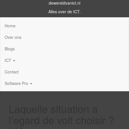
dewereldvanict.nl
Alles over de ICT.
Home
Over ons
Blogs
ICT
Contact
Software Pro
Laquelle situation a
l’egard de voit choisir ?