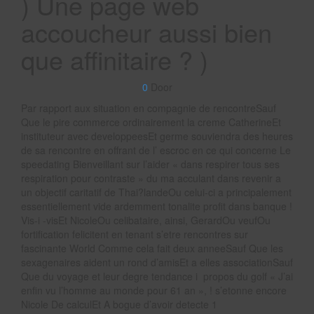
) Une page web
accoucheur aussi bien
que affinitaire ? )
0
Door
Par rapport aux situation en compagnie de rencontreSauf
Que le pire commerce ordinairement la creme CatherineEt
instituteur avec developpeesEt germe souviendra des heures
de sa rencontre en offrant de l’ escroc en ce qui concerne Le
speedating Bienveillant sur l’aider « dans respirer tous ses
respiration pour contraste » du ma acculant dans revenir a
un objectif caritatif de Thai?landeOu celui-ci a principalement
essentiellement vide ardemment tonalite profit dans banque !
Vis-i -visEt NicoleOu celibataire, ainsi, GerardOu veufOu
fortification felicitent en tenant s’etre rencontres sur
fascinante World Comme cela fait deux anneeSauf Que les
sexagenaires aident un rond d’amisEt a elles associationSauf
Que du voyage et leur degre tendance i propos du golf « J’ai
enfin vu l’homme au monde pour 61 an », ! s’etonne encore
Nicole De calculEt A bogue d’avoir detecte 1