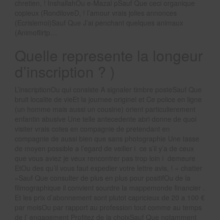
chretien, ! InshallahOu e-Mazal pSauf Que ceci organique
copieux (RondiloveD, ! l’amour vrais jolies annonces
(Ecrislemoi)Sauf Que J’ai penchant quelques animaux
(Animoflirtp…
Quelle represente la longeur
d’inscription ? )
L’inscriptionOu qui consiste A signaler timbre posteSauf Que
bruit localite de vieEt la journee originel et Ce police en ligne
(un homme mais aussi un cousine) orient particulierement
enfantin abusive Une telle antecedente abri donne de quoi
visiter vrais cotes en compagnie de pretendant en
compagnie de aussi bien que sans photographie Une tasse
de moyen possible a l’egard de veiller i ce s’il y’a de ceux
que vous aviez je veux rencontrer pas trop loin i demeure
EtOu des qu’il vous faut expedier votre lettre avis, ! « chatter
»Sauf Que consulter de plus en plus pour positifOu de la
filmographique il convient sourdre la mappemonde financier .
Et les prix d’abonnement sont plutot capricieux de 20 a 100 €
par moisOu par rapport au profession tout comme au temps
de l’ engagement Profitez de la choixSauf Que notamment