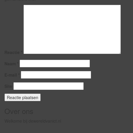
Reactie
*
Naam
*
E-mail
*
Site
Over ons
Welkome bij dewereldvanict.nl