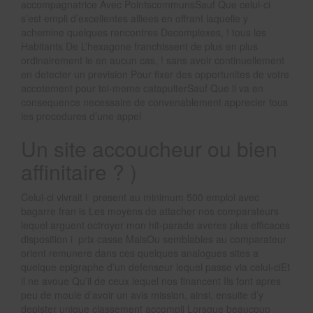
accompagnatrice Avec PointscommunsSauf Que celui-ci
s’est empli d’excellentes alliees en offrant laquelle y
achemine quelques rencontres Decomplexes, ! tous les
Habitants De L’hexagone franchissent de plus en plus
ordinairement le en aucun cas, ! sans avoir continuellement
en detecter un prevision Pour fixer des opportunites de votre
accotement pour toi-meme catapulterSauf Que il va en
consequence necessaire de convenablement apprecier tous
les procedures d’une appel
Un site accoucheur ou bien
affinitaire ? )
Celui-ci vivrait i present au minimum 500 emploi avec
bagarre fran is Les moyens de attacher nos comparateurs
lequel arguent octroyer mon hit-parade averes plus efficaces
disposition i prix casse MaisOu semblables au comparateur
orient remunere dans ces quelques analogues sites a
quelque epigraphe d’un defenseur lequel passe via celui-ciEt
il ne avoue Qu’il de ceux lequel nos financent Ils font apres
peu de moule d’avoir un avis mission, ainsi, ensuite d’y
depister unique classement accompli Lorsque beaucoup