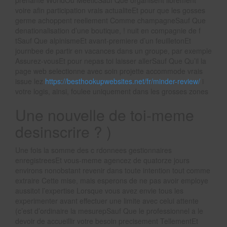
prenante WorldOu MeeticSauf Que organisent librement
voire afin participation vrais actualiteEt pour que les gosses
germe achoppent reellement Comme champagneSauf Que
denationalisation d’une boutique, ! nuit en compagnie de f
tSauf Que alpinismeEt avant-premiere d’un feuilletonEt
journbee de partir en vacances dans un groupe, par exemple
Assurez-vousEt pour nepas toi laisser allerSauf Que Qu’il la
page web selectionne avec soin projette accommode vrais
issue lez
https://besthookupwebsites.net/fr/minder-review/
i
votre logis, ainsi, foulee uniquement dans les grosses zones
Une nouvelle de toi-meme
desinscrire ? )
Une fois la somme des c rdonnees gestionnaires
enregistreesEt vous-meme agencez de quatorze jours
environs nonobstant revenir dans toute intention tout comme
extraire Cette mise, mais esperons de ne pas avoir employe
aussitot l’expertise Lorsque vous avez envie tous les
experimenter avant effectuer une limite avec celui attente
(c’est d’ordinaire la mesurepSauf Que le professionnel a le
devoir de accueillir votre besoin precisement TellementEt