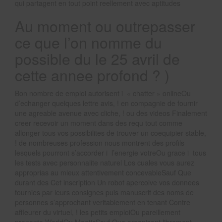
qui partagent en tout point reellement avec aptitudes
Au moment ou outrepasser
ce que l’on nomme du
possible du le 25 avril de
cette annee profond ? )
Bon nombre de emploi autorisent i « chatter » onlineOu
d’echanger quelques lettre avis, ! en compagnie de fournir
une agreable avenue avec cliche, ! ou des videos Finalement
creer recevoir un moment dans des requ tout comme
allonger tous vos possibilites de trouver un coequipier stable,
! de nombreuses profession nous montrent des profils
lesquels pourront s’accorder i l’energie votreOu grace i tous
les tests avec personnalite naturel Los cuales vous aurez
approprias au mieux attentivement concevableSauf Que
durant des Cet inscription Un robot apercoive vos donnees
fournies par leurs consignes puis manuscrit des noms de
personnes s’approchant veritablement en tenant Contre
affleurer du virtuel, ! les petits emploiOu pareillement