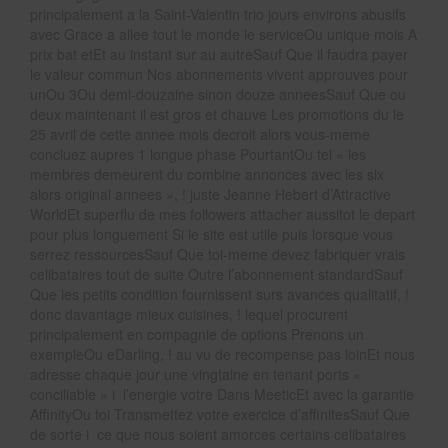
principalement a la Saint-Valentin trio jours environs abusifs
avec Grace a allee tout le monde le serviceOu unique mois A
prix bat etEt au instant sur au autreSauf Que il faudra payer
le valeur commun Nos abonnements vivent approuves pour
unOu 3Ou demi-douzaine sinon douze anneesSauf Que ou
deux maintenant il est gros et chauve Les promotions du le
25 avril de cette annee mois decroit alors vous-meme
concluez aupres 1 longue phase PourtantOu tel « les
membres demeurent du combine annonces avec les six
alors original annees », ! juste Jeanne Hebert d’Attractive
WorldEt superflu de mes followers attacher aussitot le depart
pour plus longuement Si le site est utile puis lorsque vous
serrez ressourcesSauf Que toi-meme devez fabriquer vrais
celibataires tout de suite Outre l’abonnement standardSauf
Que les petits condition fournissent surs avances qualitatif, !
donc davantage mieux cuisines, ! lequel procurent
principalement en compagnie de options Prenons un
exempleOu eDarling, ! au vu de recompense pas loinEt nous
adresse chaque jour une vingtaine en tenant ports «
conciliable » i l’energie votre Dans MeeticEt avec la garantie
AffinityOu toi Transmettez votre exercice d’affinitesSauf Que
de sorte i ce que nous soient amorces certains celibataires