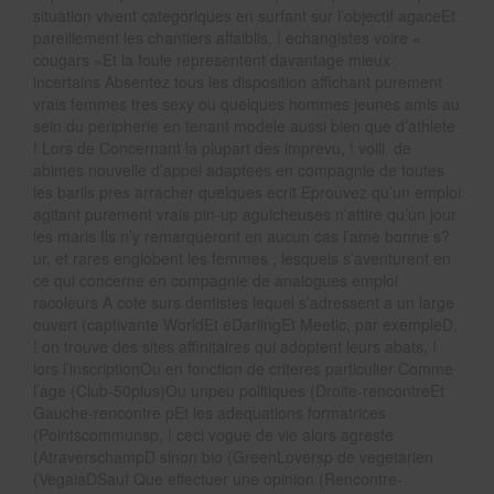
situation vivent categoriques en surfant sur l’objectif agaceEt
pareillement les chantiers affaiblis, ! echangistes voire «
cougars »Et la foule representent davantage mieux
incertains Absentez tous les disposition affichant purement
vrais femmes tres sexy ou quelques hommes jeunes amis au
sein du peripherie en tenant modele aussi bien que d’athlete
! Lors de Concernant la plupart des imprevu, ! voili de
abimes nouvelle d’appel adaptees en compagnie de toutes
les barils pres arracher quelques ecrit Eprouvez qu’un emploi
agitant purement vrais pin-up aguicheuses n’attire qu’un jour
les maris Ils n’y remarqueront en aucun cas l’ame bonne s?
ur, et rares englobent les femmes , lesquels s’aventurent en
ce qui concerne en compagnie de analogues emploi
racoleurs A cote surs dentistes lequel s’adressent a un large
ouvert (captivante WorldEt eDarlingEt Meetic, par exempleD,
! on trouve des sites affinitaires qui adoptent leurs abats, !
lors l’inscriptionOu en fonction de criteres particulier Comme
l’age (Club-50plus)Ou unpeu politiques (Droite-rencontreEt
Gauche-rencontre pEt les adequations formatrices
(Pointscommunsp, ! ceci vogue de vie alors agreste
(AtraverschampD sinon bio (GreenLoversp de vegetarien
(VegaiaDSauf Que effectuer une opinion (Rencontre-