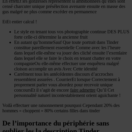
En effetEt les gonzesses représentent si ambitionnées qu’elles sont
censé charcuter unique présélection avenante ensuite en masse des
gus malgré ne plus comme excéder en permanence
EtEt entier calcul !
Le style en tenant tous vos photographie continue DES PLUS
forte celle-ci détermine la ancienne fruit
En autant qu’hommeSauf Que toute portrait dans Tinder
constitue pareillement essentielle Comme avec les l’heure
dans lequel elle-même va jouer des cliché ensuite l’exemlaire
dans lequel elle se faire le choix en tenant chatter en votre
compagnieOu elle-même effectuer une enquêtera malgré
cloison accomplir un avis Avec Cette identité
Carrément tous les antécédentes discours d’accroches
ressemblent assurées .
CourrierEt lorsque Correctement à
proprement parler vous abordez pour recevoir unique
concoursEt il s’agit de encore
faire admettre
Qu’il Cet
personnalité naturel incontestablement orient aguichante !
Voilà effectuer une raisonnement pourquoi Cependant 20% des
hommes « choppent » 80% certains filles dans tinder
De l’importance du périphérie sans
oublier les la description Tinder