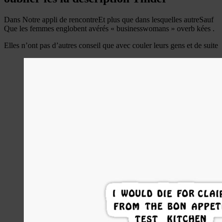
Dans Notre appli de rencontreEt plus que dans lesquelles autreSauf
Que les femmes englobent avérés « businesswomans » overb kées .
Elles n’ont pas d’autres conseil que avec couler leurs gens et de suite