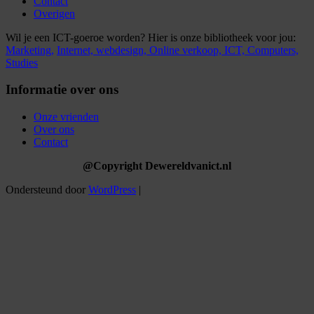
Contact
Overigen
Wil je een ICT-goeroe worden? Hier is onze bibliotheek voor jou:
Marketing,
Internet,
webdesign,
Online verkoop,
ICT,
Computers,
Studies
Informatie over ons
Onze vrienden
Over ons
Contact
@Copyright Dewereldvanict.nl
Ondersteund door
WordPress
|