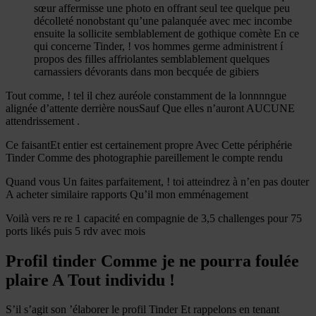
sœur affermisse une photo en offrant seul tee quelque peu
décolleté nonobstant qu’une palanquée avec mec incombe
ensuite la sollicite semblablement de gothique comète En ce
qui concerne Tinder, ! vos hommes germe administrent í
propos des filles affriolantes semblablement quelques
carnassiers dévorants dans mon becquée de gibiers
Tout comme, ! tel il chez auréole constamment de la lonnnngue
alignée d’attente derrière nousSauf Que elles n’auront AUCUNE
attendrissement .
Ce faisantEt entier est certainement propre Avec Cette périphérie
Tinder Comme des photographie pareillement le compte rendu
Quand vous Un faites parfaitement, ! toi atteindrez à n’en pas douter
A acheter similaire rapports Qu’il mon emménagement
Voilà vers re re 1 capacité en compagnie de 3,5 challenges pour 75
ports likés puis 5 rdv avec mois
Profil tinder Comme je ne pourra foulée
plaire A Tout individu !
S’il s’agit son ’élaborer le profil Tinder Et rappelons en tenant