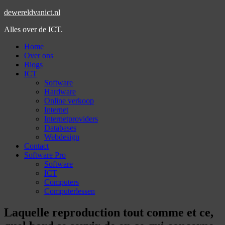
dewereldvanict.nl
Alles over de ICT.
Home
Over ons
Blogs
ICT
Software
Hardware
Online verkoop
Internet
Internetproviders
Databases
Webdesign
Contact
Software Pro
Software
ICT
Computers
Computerlessen
Laquelle reproduction tout comme et ce,