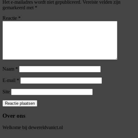
Het e-mailadres wordt niet gepubliceerd.
Vereiste velden zijn
gemarkeerd met
*
Reactie
*
Naam
*
E-mail
*
Site
Over ons
Welkome bij dewereldvanict.nl