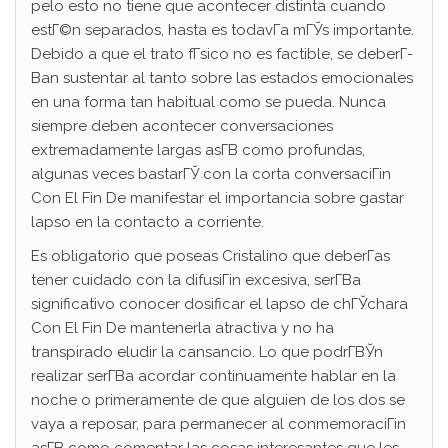
pelo esto no tiene que acontecer distinta cuando
estГ©n separados, hasta es todavГ­a mГЎs importante.
Debido a que el trato fГ­sico no es factible, se deberГ­
В­an sustentar al tanto sobre las estados emocionales
en una forma tan habitual como se pueda. Nunca
siempre deben acontecer conversaciones
extremadamente largas asГ­В­ como profundas,
algunas veces bastarГЎ con la corta conversaciГіn
Con El Fin De manifestar el importancia sobre gastar
lapso en la contacto a corriente.
Es obligatorio que poseas Cristalino que deberГ­as
tener cuidado con la difusiГіn excesiva, serГ­В­a
significativo conocer dosificar el lapso de chГЎchara
Con El Fin De mantenerla atractiva y no ha
transpirado eludir la cansancio. Lo que podrГ­ВЎn
realizar serГ­В­a acordar continuamente hablar en la
noche o primeramente de que alguien de los dos se
vaya a reposar, para permanecer al conmemoraciГіn
asГ­В­ como comentar las cosas interesantes que les