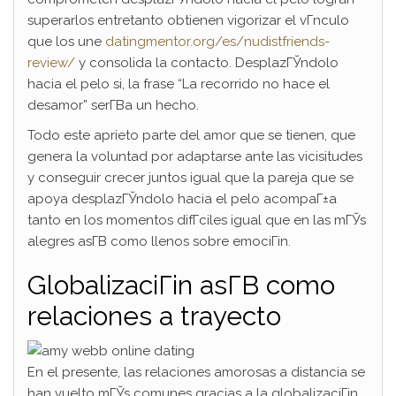
superarlos entretanto obtienen vigorizar el vГ­nculo
que los une
datingmentor.org/es/nudistfriends-
review/
y consolida la contacto. DesplazГЎndolo
hacia el pelo si, la frase “La recorrido no hace el
desamor” serГ­В­a un hecho.
Todo este aprieto parte del amor que se tienen, que
genera la voluntad por adaptarse ante las vicisitudes
y conseguir crecer juntos igual que la pareja que se
apoya desplazГЎndolo hacia el pelo acompaГ±a
tanto en los momentos difГ­ciles igual que en las mГЎs
alegres asГ­В­ como llenos sobre emociГіn.
GlobalizaciГіn asГ­В­ como
relaciones a trayecto
En el presente, las relaciones amorosas a distancia se
han vuelto mГЎs comunes gracias a la globalizaciГіn