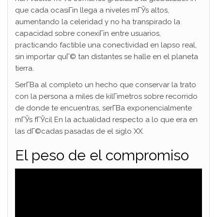
que cada ocasiГіn llega a niveles mГЎs altos,
aumentando la celeridad y no ha transpirado la
capacidad sobre conexiГіn entre usuarios,
practicando factible una conectividad en lapso real,
sin importar quГ© tan distantes se halle en el planeta
tierra.
SerГ­В­a al completo un hecho que conservar la trato
con la persona a miles de kilГіmetros sobre recorrido
de donde te encuentras, serГ­В­a exponencialmente
mГЎs fГЎcil En la actualidad respecto a lo que era en
las dГ©cadas pasadas de el siglo XX.
El peso de el compromiso