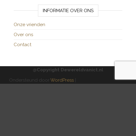
INFORMATIE OVER ONS
Onze vrienden
Over ons
Contact
@Copyright Dewereldvanict.nl
Ondersteund door
WordPress
|