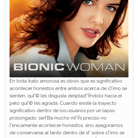
En toda trato amorosa es obvio que es significativo
acontecer honestos entre ambos acerca de cГіmo se
sienten, quГ© les disgusta desplazГЎndolo hacia el
pelo quГ© les agrada. Cuando existe la trayecto
significativo dentro de los usuarios por un lapso
prolongado, serГ­В­a mucho mГЎs preciso no
Гєnicamente acontecer honestos, sino asegurarnos
de conservarse al tanto dentro de sГ­ sobre cГіmo se