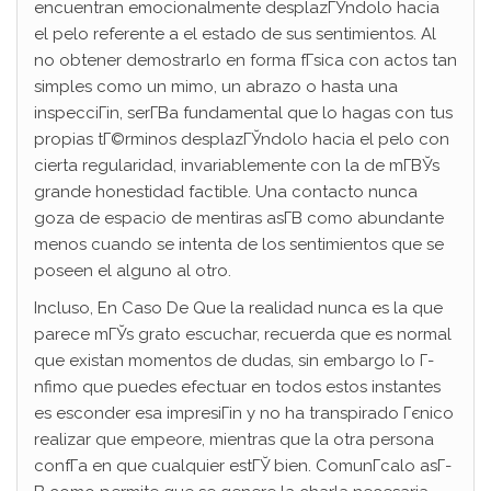
encuentran emocionalmente desplazГЎndolo hacia
el pelo referente a el estado de sus sentimientos. Al
no obtener demostrarlo en forma fГ­sica con actos tan
simples como un mimo, un abrazo o hasta una
inspecciГіn, serГ­В­a fundamental que lo hagas con tus
propias tГ©rminos desplazГЎndolo hacia el pelo con
cierta regularidad, invariablemente con la de mГ­ВЎs
grande honestidad factible. Una contacto nunca
goza de espacio de mentiras asГ­В­ como abundante
menos cuando se intenta de los sentimientos que se
poseen el alguno al otro.
Incluso, En Caso De Que la realidad nunca es la que
parece mГЎs grato escuchar, recuerda que es normal
que existan momentos de dudas, sin embargo lo Г­
nfimo que puedes efectuar en todos estos instantes
es esconder esa impresiГіn y no ha transpirado Гєnico
realizar que empeore, mientras que la otra persona
confГ­a en que cualquier estГЎ bien. ComunГ­calo asГ­