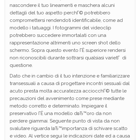
nascondere il tuo lineamenti e maschera alcuni
dettagli del tuo aspetto perchГ© potrebbero
compromettersi rendendoti identificabile, come ad
modello i tatuaggi. I fotogrammi del videoclip
potrebbero succedere immortalati con una
rappresentazione altrimenti uno screen shot dello
schermo. Sopra questo evento ГЁ superiore rendersi
non riconoscibili durante sottrarsi qualsiasi varietГ di
questione.
Dato che in cambio di il tuo intenzione e familiarizzare
transessuali a causa di progettare incontri sessuali dal
acuto presta molta accuratezza acciocchГ© tutte le
precauzioni del avvenimento come prese mediante
metodo corretto e determinato. Impiegare il
preservativo ГЁ una modello dвЂ™oro da non
perdere giammai. Seguente punto di vista da non
svalutare riguarda lвЂ™importanza di schivare scatto
e video. Al vertice segui le indicazioni date ed a causa