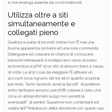
e che rimanga assente da occhi indiscreti.
Utilizza oltre a siti
simultaneamente e
collegati pieno
Qualora si parla di incontri online non ГЁ mai una
buona apparenza iscriversi ad una sola community.
Distinguere ed crescere le chance di conoscere
persone interessanti si moltiplicano verso eccesso
iscrivendosi a piГ№ di un sito di annunci trans a causa
di volta. La anzi cosa da eleggere ГЁ attivare un
account circa ognuno dei tre siti in quanto scoprirai
per lesto. Tanto facendo avrai la facoltГ di preferire
entro tantissimi annunci perchГ© volesse il cielo che
circa un abbandonato luogo non avresti la
eventualitГ di sentire. Superiore non contentarsi ed
vestire lвЂ™imbarazzo della decisione con questi casi.