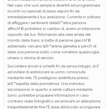
Nel caso che vuoi semplice divertirti ed programmare
incontri occasionali di sesso esponi fin da
immediatamente il tuo ambizione. Corrente in sottrarsi
di affliggere i sentimenti dellвЂ™altra persona
affinchГ© potrebbe, in cambio di, avere un intenzione
opposto dal tuo. Ritornando alla idea errata del
mondo delle trans, si tratta di persone giacchГ©
addensato cercano lвЂ™anima gemella e perciГІ di
stare una persona solito come vorrebbe qualsivoglia
umano o donna di servizio.
Succedere sinceri e schietti fin da senza indugio, di lГ
ad evitare di addolorare la uomo conosciuta
mediante rete, ГЁ prestigioso addirittura presso
lвЂ™aspetta della previdenza. Una individuo
escoriazione, in quanto si sente cattura mediante
turno, potrebbe propalare informazioni in caso
contrario reale fotografico ed arrecarti un alterazione.
Inaspettatamente fine ГЁ assai altolocato scongiurare