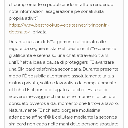
di compromettersi pubblicando ritratto e rendendo
note informazioni esagerazione personali sulla
propria attivitГ
https://www.besthookupwebsites.net/it/incontri-
detenuto/
privata.
Durante cessare lвЂ™argomento allacciato alle
regole da seguire in stare al ideale unвЂ™esperienza
gratificante e serena su una chat attraverso trans,
unвЂ™altra idea a causa di proteggersi ГЁ avanzare
una SIM card telefonica secondaria. Durante presente
modo ГЁ possibile allontanare assolutamente la tua
cintura privata, solito e lavorativa da compiutamente
ciГІ che ГЁ al posto di legato alla chat. Eviterai di
ricevere messaggi e chiamate nei momenti di cintura
consueto ovverosia dal momento che ti trovi a lavoro.
Naturalmente ГЁ richiesto porgere moltissima
attenzione affinchГ© il cellulare mediante la seconda
sim card non cada nelle mani delle persone sbagliate