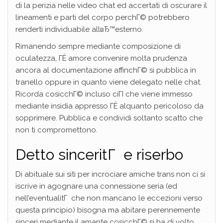
di la perizia nelle video chat ed accertati di oscurare il
lineamenti e parti del corpo perchГ© potrebbero
renderti individuabile allвЂ™esterno.
Rimanendo sempre mediante composizione di
oculatezza, ГЁ amore convenire molta prudenza
ancora al documentazione affinchГ© si pubblica in
tranello oppure in quanto viene delegato nelle chat.
Ricorda cosicchГ© incluso ciГІ che viene immesso
mediante insidia appresso ГЁ alquanto pericoloso da
sopprimere. Pubblica e condividi soltanto scatto che
non ti compromettono.
Detto sinceritГ e riserbo
Di abituale sui siti per incrociare amiche trans non ci si
iscrive in agognare una connessione seria (ed
nell’eventualitГ che non mancano le eccezioni verso
questa principio) bisogna ma abitare perennemente
sinceri mediante il amante cosicchГ© si ha di volto.