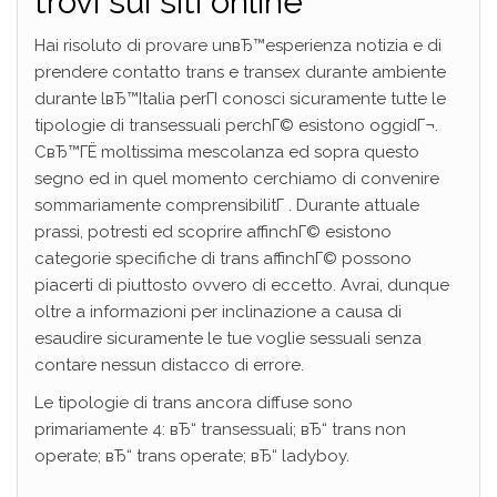
trovi sui siti online
Hai risoluto di provare unвЂ™esperienza notizia e di
prendere contatto trans e transex durante ambiente
durante lвЂ™Italia perГІ conosci sicuramente tutte le
tipologie di transessuali perchГ© esistono oggidГ¬.
CвЂ™ГЁ moltissima mescolanza ed sopra questo
segno ed in quel momento cerchiamo di convenire
sommariamente comprensibilitГ . Durante attuale
prassi, potresti ed scoprire affinchГ© esistono
categorie specifiche di trans affinchГ© possono
piacerti di piuttosto ovvero di eccetto. Avrai, dunque
oltre a informazioni per inclinazione a causa di
esaudire sicuramente le tue voglie sessuali senza
contare nessun distacco di errore.
Le tipologie di trans ancora diffuse sono
primariamente 4: вЂ“ transessuali; вЂ“ trans non
operate; вЂ“ trans operate; вЂ“ ladyboy.