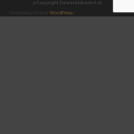
@Copyright Dewereldvanict.nl
Ondersteund door
WordPress
|