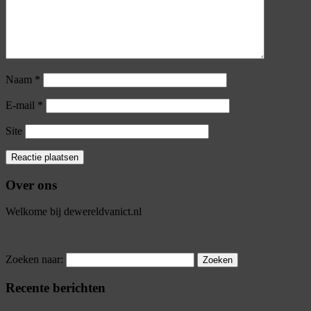
Naam
*
E-mail
*
Site
Over ons
Welkome bij dewereldvanict.nl
Zoeken naar:
Recente berichten