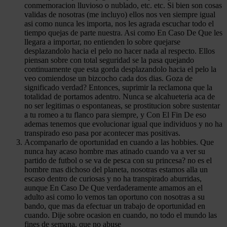
conmemoracion lluvioso o nublado, etc. etc. Si bien son cosas
validas de nosotras (me incluyo) ellos nos ven siempre igual
asi como nunca les importa, nos les agrada escuchar todo el
tiempo quejas de parte nuestra. Asi como En Caso De Que les
llegara a importar, no entienden lo sobre quejarse
desplazandolo hacia el pelo no hacer nada al respecto. Ellos
piensan sobre con total seguridad se la pasa quejando
continuamente que esta gorda desplazandolo hacia el pelo la
veo comiendose un bizcocho cada dos dias.
Goza de
significado verdad? Entonces, suprimir la reclamona que la
totalidad de portamos adentro. Nunca se alcahueteria aca de
no ser legitimas o espontaneas, se prostitucion sobre sustentar
a tu romeo a tu flanco para siempre, y Con El Fin De eso
ademas tenemos que evolucionar igual que individuos y no ha
transpirado eso pasa por acontecer mas positivas.
Acompanarlo de oportunidad en cuando a las hobbies. Que
nunca hay acaso hombre mas atinado cuando va a ver su
partido de futbol o se va de pesca con su princesa? no es el
hombre mas dichoso del planeta, nosotras estamos alla un
escaso dentro de curiosas y no ha transpirado aburridas,
aunque En Caso De Que verdaderamente amamos an el
adulto asi como lo vemos tan oportuno con nosotras a su
bando, que mas da efectuar un trabajo de oportunidad en
cuando. Dije sobre ocasion en cuando, no todo el mundo las
fines de semana, que no abuse