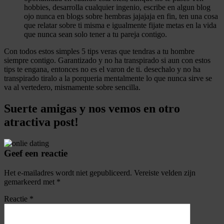
hobbies, desarrolla cualquier ingenio, escribe en algun blog
ojo nunca en blogs sobre hembras jajajaja en fin, ten una cosa
que relatar sobre ti misma e igualmente fijate metas en la vida
que nunca sean solo tener a tu pareja contigo.
Con todos estos simples 5 tips veras que tendras a tu hombre
siempre contigo. Garantizado y no ha transpirado si aun con estos
tips te engana, entonces no es el varon de ti. desechalo y no ha
transpirado tiralo a la porqueria mentalmente lo que nunca sirve se
va al vertedero, mismamente sobre sencilla.
Suerte amigas y nos vemos en otro
atractiva post!
Geef een reactie
Het e-mailadres wordt niet gepubliceerd.
Vereiste velden zijn
gemarkeerd met
*
Reactie
*