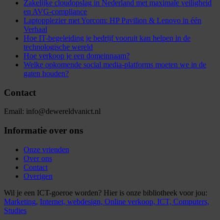
Zakelijke cloudopslag in Nederland met maximale veiligheid
en AVG-compliance
Laptopplezier met Yorcom: HP Pavilion & Lenovo in één
Verhaal
Hoe IT-begeleiding je bedrijf vooruit kan helpen in de
technologische wereld
Hoe verkoop je een domeinnaam?
Welke opkomende social media-platforms moeten we in de
gaten houden?
Contact
Email: info@dewereldvanict.nl
Informatie over ons
Onze vrienden
Over ons
Contact
Overigen
Wil je een ICT-goeroe worden? Hier is onze bibliotheek voor jou:
Marketing,
Internet,
webdesign,
Online verkoop,
ICT,
Computers,
Studies