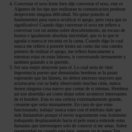
Conversar el sexo leiste bien dije conversar el sexo, este es
Algunos de los tips que realizaran tu comunicacion perdurar
desprovisto ninguna dificultad. No quise ponerlo al
fundamentos para nunca sexificar el apego, pero vaya que es
significativo! Cuando digo conversar el sexo me refiero a
conversar con un animo sobre descubrimiento, un escaso de
humor e igualmente absoluta sinceridad, que es lo que te
agrada o nunca te encanta en la cama. Cuando digo lo cual
nunca me refiero a ponerte lentes asi como dar una catedra
primero de realizar el apego, me refiero basicamente a
mientras estas en estas labores, ir conversando tiernamente y
tambien guiando a tu querido.
Ser una mujer atrayente para el. Lo cual seria de vital
importancia puesto que demasiadas hembras se la pasan
esperando que las llamen, no deben intereses mayores que
acurrucarse con su baby observando muchas cinta, nunca
tienen ninguna cosa nuevo que contar de si mismas. Hembras
asi son aburridas asi como dejan sobre acontecer interesantes
de el hombre. Esta es una certeza extremadamente grande,
creanme que seria mismamente. En caso de que estas
funcionando, trabaja! nunca estes con el telefono dale que
dale llamandolo porque el novio seguramente esta Asimismo
trabajando desplazandolo hacia el pelo nunca entiende estas
llamadas que interrumpen solo de conocer si me amas. Sobre
oportunidad en cuando esta bien, aunque no te pases Ten