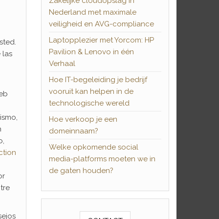
Zakelijke cloudopslag in
Nederland met maximale
veiligheid en AVG-compliance
Laptopplezier met Yorcom: HP
sted.
Pavilion & Lenovo in één
 las
Verhaal
Hoe IT-begeleiding je bedrijf
vooruit kan helpen in de
web
technologische wereld
ismo,
Hoe verkoop je een
n
domeinnaam?
o,
Welke opkomende social
ction
media-platforms moeten we in
de gaten houden?
or
tre
sejos