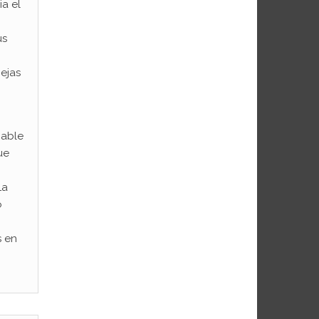
ia el
us
ejas
bable
ue
o
La
o
s en