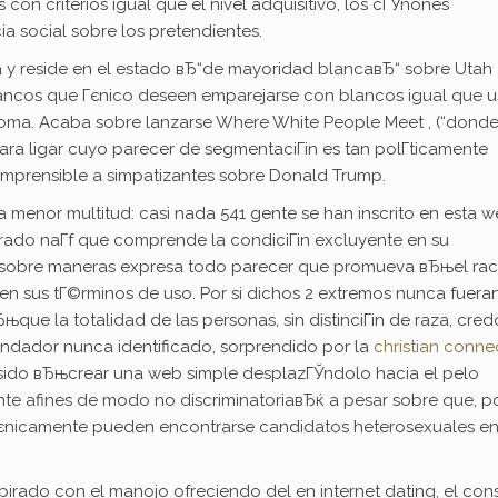
 con criterios igual que el nivel adquisitivo, los cГЎnones
a social sobre los pretendientes.
a y reside en el estado вЂ“de mayoridad blancaвЂ“ sobre Utah
lancos que Гєnico deseen emparejarse con blancos igual que u
broma. Acaba sobre lanzarse Where White People Meet , (“donde
ra ligar cuyo parecer de segmentaciГіn es tan polГ­ticamente
omprensible a simpatizantes sobre Donald Trump.
a menor multitud: casi nada 541 gente se han inscrito en esta 
irado naГ­f que comprende la condiciГіn excluyente en su
be sobre maneras expresa todo parecer que promueva вЂњel rac
 en sus tГ©rminos de uso.
Por si dichos 2 extremos nunca fuera
ue la totalidad de las personas, sin distinciГіn de raza, cred
fundador nunca identificado, sorprendido por la
christian conne
a sido вЂњcrear una web simple desplazГЎndolo hacia el pelo
te afines de modo no discriminatoriaвЂќ a pesar sobre que, p
Гєnicamente pueden encontrarse candidatos heterosexuales en
spirado con el manojo ofreciendo del en internet dating, el con