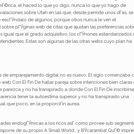
mГ©rica, el haced lo que yo digo, nunca lo que yo hago de
valaciones sobre Utah en las que, desde permite unos dГ­as, se
de escГЎndalo de algunos, porque otros nunca le ven el
sobre pГЎginas web de citas que ajustan las preferencias sob
os igual que el grado adquisitivo, los cГЎnones estandarizados
retendientes. Estas son algunas de las otras webs cuyo plan ha
ios de emparejamiento digital no es nuevo. El siglo comenzaba 
 web Con El Fin De hallar pareja sobre intenciones bien claras 
e parezca y no ha transpirado a donde Con El Fin De inscribirs
arencia tener la autoestima superior y no ha transpirado una
al que poco, en la proporciГіn aurea.
dades endogГЎmicas a los ricos asГ­ como provee sub segment
dispone de su propio A Small World , y ВЎcaramba! QuГ© impres