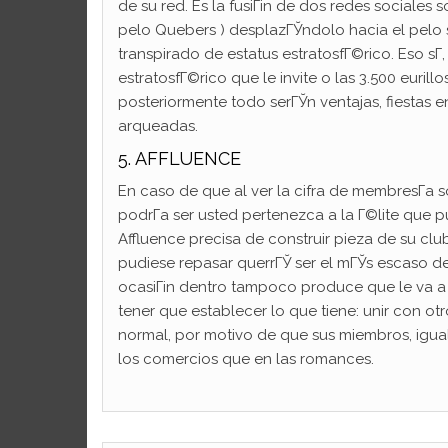
de su red. Es la fusiГіn de dos redes sociales 
pelo Quebers ) desplazГЎndolo hacia el pelo se 
transpirado de estatus estratosfГ©rico. Eso sГ
estratosfГ©rico que le invite o las 3.500 euril
posteriormente todo serГЎn ventajas, fiestas
arqueadas.
5. AFFLUENCE
En caso de que al ver la cifra de membresГ­a 
podrГ­a ser usted pertenezca a la Г©lite que 
Affluence precisa de construir pieza de su clu
pudiese repasar querrГЎ ser el mГЎs escaso de
ocasiГіn dentro tampoco produce que le va a ca
tener que establecer lo que tiene: unir con otro
normal, por motivo de que sus miembros, igua
los comercios que en las romances.