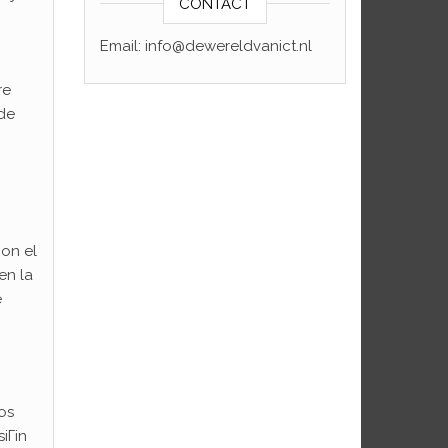
CONTACT
Email: info@dewereldvanict.nl
re
 de
con el
en la
e
os
iГіn