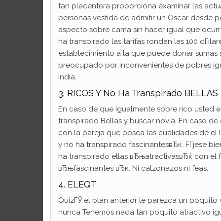
tan placentera proporciona examinar las actu
personas vestida de admitir un Oscar desde 
aspecto sobre cama sin hacer igual que ocurre 
ha transpirado las tarifas rondan las 100 dГіla
establecimiento a la que puede donar sumas sob
preocupado por inconvenientes de pobres igua
India.
3. RICOS Y No Ha Transpirado BELLAS
En caso de que Igualmente sobre rico usted e
transpirado Bellas y buscar novia. En caso de
con la pareja que posea las cualidades de el 
y no ha transpirado fascinantesвЂќ. FГ­jese b
ha transpirado ellas вЂњatractivasвЂќ con el f
вЂњfascinantes вЂќ. Ni calzonazos ni feas.
4. ELEQT
QuizГЎ el plan anterior le parezca un poquit
nunca Tenemos nada tan poquito atractivo ig