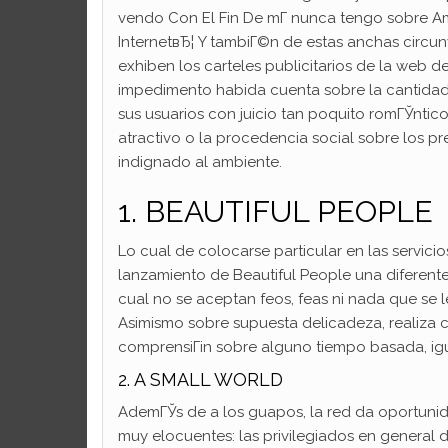
vendo Con El Fin De mГ­ nunca tengo sobre A
InternetвЂ¦ Y tambiГ©n de estas anchas circun
exhiben los carteles publicitarios de la web 
impedimento habida cuenta sobre la cantidad 
sus usuarios con juicio tan poquito romГЎntic
atractivo o la procedencia social sobre los p
indignado al ambiente.
1. BEAUTIFUL PEOPLE
Lo cual de colocarse particular en las servic
lanzamiento de Beautiful People una diferente
cual no se aceptan feos, feas ni nada que se l
Asimismo sobre supuesta delicadeza, realiza c
comprensiГіn sobre alguno tiempo basada, igu
2. A SMALL WORLD
AdemГЎs de a los guapos, la red da oportuni
muy elocuentes: las privilegiados en general 