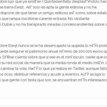
sobre lujo que ya existГ­an ( Quintessentially desplazГЎndolo hac
llama Eleqt . AllГ­ solo es apta la gente estilosa y no ha
­, dispone de que tener un amigo estiloso asГ­ como sobre estat
los que rampa inscribirse carente entrada. No obstante
 en Dubai y no ha transpirado miradas condescendientes sobre c
sobre Eleqt nunca se le ha desencajado la quijada lo mГЎs pro
puede asegurar el patrimonio anual mГ­nimo de 200.000 euros q
b. DГ©se cuenta sobre que si ese es el minГєsculo, nadie que l
 su red social de manera que la media ronda el medio millГіn. 
mbiar la vida. HarГЎ lo que ya realiza en Twitter, aunque falt
s ricos, distribuir referencia y acudir a eventos. AcГЎ se liga lo
l que gente con testa que son, se encuentran mГЎs interesado