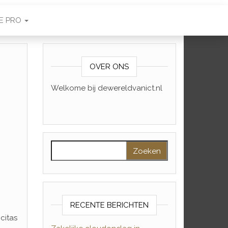
E PRO
OVER ONS
s
Welkome bij dewereldvanict.nl
Zoeken naar:
RECENTE BERICHTEN
citas