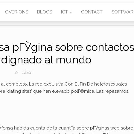
OVER ONS
BLOGS
ICT
CONTACT
SOFTWAR
sa pГЎgina sobre contacto
ndignado al mundo
Door
0
al completo. La red exclusiva Con El Fin De heterosexuales
re ‘dating sites’ que han elevado polГ©mica. Las repasamos.
fensa habida cuenta de la cuantГ­a sobre pГЎginas web sobre 