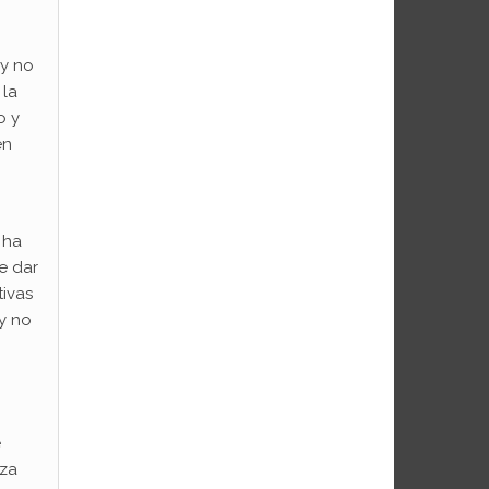
 y no
 la
o y
en
 ha
e dar
tivas
y no
e
oza