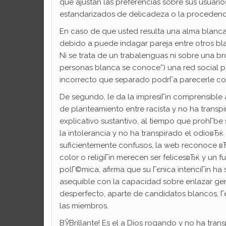
que ajustan las preferencias sobre sus usuarios
estandarizados de delicadeza o la procedenci
En caso de que usted resulta una alma blanc
debido a puede indagar pareja entre otros b
Ni se trata de un trabalenguas ni sobre una 
personas blanca se conoce”) una red social pa
incorrecto que separado podrГ­a parecerle c
De segundo, le da la impresiГіn comprensible 
de planteamiento entre racista y no ha transp
explicativo sustantivo, al tiempo que prohГ­
la intolerancia y no ha transpirado el odioвЂќ
suficientemente confusos, la web reconoce вЂњq
color o religiГіn merecen ser felicesвЂќ y un 
polГ©mica, afirma que su Гєnica intenciГіn h
asequible con la capacidad sobre enlazar gen
desperfecto, aparte de candidatos blancos, 
las miembros.
ВЎBrillante! Es el a Dios rogando y no ha tran