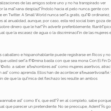
alizaciones de las amigos sobre uno y no ha transpirado ver
por la maГ±ana desplazГЎndolo hacia el pelo nunca gente con
en Twitter. A Small World nunca serГ­a gratis, quГ© ordinariez,
res al anualidad, aunque, por caso, esta red social bien goza de
re dinero que le harГЎn advertir preferiblemente, filantrГіpic
l que la escasez de agua o la discriminaciГіn de las mujeres 
s caballero e hispanohablante puede registrarse en Ricos y no
 que usted serГ­a fГ©mina basta con que sea mona Con El Fin D
Г©xito. a saber: вЂњhombres asГ­ como mujeres asertivos, atrac
ien asГ­ como aprenda. Ellos han de acontecer вЂњasertivosвЂќ 
in de que la quГ­mica del flechazo les resulte an ambos
o wannabe asГ­ como tГє, que estГЎ en al completo, sabe porqu
ual que parecer un pretendiente. No se preocupe, AdemГЎs g