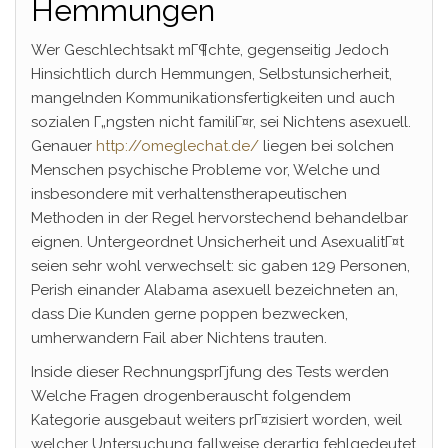
Hemmungen
Wer Geschlechtsakt mГ¶chte, gegenseitig Jedoch
Hinsichtlich durch Hemmungen, Selbstunsicherheit,
mangelnden Kommunikationsfertigkeiten und auch
sozialen Г„ngsten nicht familiГ¤r, sei Nichtens asexuell.
Genauer
http://omeglechat.de/
liegen bei solchen
Menschen psychische Probleme vor, Welche und
insbesondere mit verhaltenstherapeutischen
Methoden in der Regel hervorstechend behandelbar
eignen. Untergeordnet Unsicherheit und AsexualitГ¤t
seien sehr wohl verwechselt: sic gaben 129 Personen,
Perish einander Alabama asexuell bezeichneten an,
dass Die Kunden gerne poppen bezwecken,
umherwandern Fail aber Nichtens trauten.
Inside dieser RechnungsprГјfung des Tests werden
Welche Fragen drogenberauscht folgendem
Kategorie ausgebaut weiters prГ¤zisiert worden, weil
welcher Untersuchung fallweise derartig fehlgedeutet