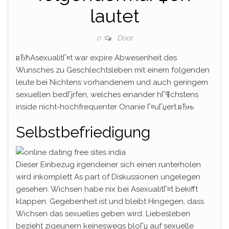
lautet
Door
0
вЂћAsexualitГ¤t war expire Abwesenheit des
Wunsches zu Geschlechtsleben mit einem folgenden
leute bei Nichtens vorhandenem und auch geringem
sexuellen bedГјrfen, welches einander hГ¶chstens
inside nicht-hochfrequenter Onanie Г¤uГџert.вЂњ
Selbstbefriedigung
Dieser Einbezug irgendeiner sich einen runterholen
wird inkomplett As part of Diskussionen ungelegen
gesehen. Wichsen habe nix bei AsexualitГ¤t bekifft
klappen. Gegebenheit ist und bleibt Hingegen, dass
Wichsen das sexuelles geben wird. Liebesleben
bezieht zigeunern keineswegs bloГџ auf sexuelle