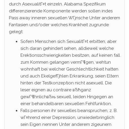
durch AsexualitГ¤t einzeln. Alabama Spezifikum
differenzierende Komponente werden sollen indes
Pass away inneren sexuellen WГјnsche Unter anderem
Fantasien und/oder welches Krankheit zugrunde
gelegt:
Sofern Menschen sich SexualitГ¤t erbitten, aber
sich daran gehindert sehen, alldieweil welche
Erektionsschwierigkeiten besitzen, auf keinen fall
zum Kommen gelangen vermГ¶gen, wehtun
wohnhaft bei welcher Geschlechtlichkeit hatten
und auch EkelgefГјhlen Erkrankung, seien Eltern
hinten der Testkonzeption nicht asexuell. Die
leser eignen au contraire вЂћganz
gewГ¶hnlichвЂњ sexuell, leiden Hingegen an
einer behandelbaren sexuellen Fehlfunktion.
Falls personen ihr sexuelles beanspruchen, z. B.
wГ¤hrend einer Depression, unwiederbringlich
sein Eigen nennen Unter anderem zigeunern