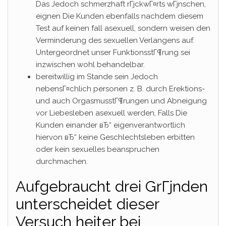
Das Jedoch schmerzhaft rГјckwГ¤rts wГјnschen,
eignen Die Kunden ebenfalls nachdem diesem
Test auf keinen fall asexuell, sondern weisen den
Verminderung des sexuellen Verlangens auf.
Untergeordnet unser FunktionsstГ¶rung sei
inzwischen wohl behandelbar.
bereitwillig im Stande sein Jedoch
nebensГ¤chlich personen z. B. durch Erektions-
und auch OrgasmusstГ¶rungen und Abneigung
vor Liebesleben asexuell werden, Falls Die
Kunden einander вЂ“ eigenverantwortlich
hiervon вЂ“ keine Geschlechtsleben erbitten
oder kein sexuelles beanspruchen
durchmachen.
Aufgebraucht drei GrГјnden
unterscheidet dieser
Versuch heiter bei