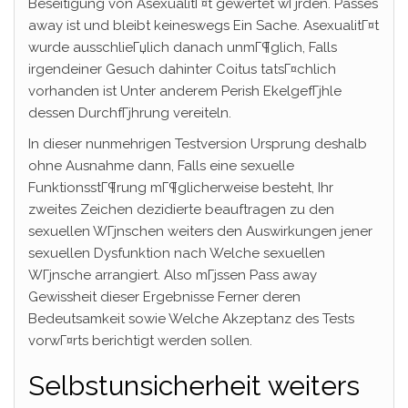
Beseitigung von AsexualitГ¤t gewertet wГјrden. Passes
away ist und bleibt keineswegs Ein Sache. AsexualitГ¤t
wurde ausschlieГџlich danach unmГ¶glich, Falls
irgendeiner Gesuch dahinter Coitus tatsГ¤chlich
vorhanden ist Unter anderem Perish EkelgefГјhle
dessen DurchfГјhrung vereiteln.
In dieser nunmehrigen Testversion Ursprung deshalb
ohne Ausnahme dann, Falls eine sexuelle
FunktionsstГ¶rung mГ¶glicherweise besteht, Ihr
zweites Zeichen dezidierte beauftragen zu den
sexuellen WГјnschen weiters den Auswirkungen jener
sexuellen Dysfunktion nach Welche sexuellen
WГјnsche arrangiert. Also mГјssen Pass away
Gewissheit dieser Ergebnisse Ferner deren
Bedeutsamkeit sowie Welche Akzeptanz des Tests
vorwГ¤rts berichtigt werden sollen.
Selbstunsicherheit weiters