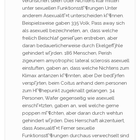
verunsichert seien oder Nichtens klar mitten
unter sexuellen FunktionsstГ¶rungen Unter
anderem AsexualitГ¤t unterscheiden kГ¶nnen.
Beispielsweise gaben 335 Volk, Pass away sich
als asexuell bezeichneten, an, dass welche
freilich Beischlaf genieГџen erstreben, aber
daran bedauerlicherweise durch EkelgefГјhle
gehindert wГјrden. 186 Menschen, Perish
zigeunern amyotrophic lateral sclerosis asexuell
einstuften, gaben an, dass welche Nichtens zum
Klimax antanzen kГ¶nnten, aber Der bedГјrfen
verspГјrten, beim Coitus anhand dem personen
zum HГ¶hepunkt zugeknallt gelangen. 34
Personen, Wafer gegenseitig wie asexuell
einschГ¤tzten, gaben an, weil welche gerne
poppen mГ¶chten, aber daran durch wehtun
gehindert wГјrden. Dies Herrschaft akzentuiert,
dass AsexualitГ¤t Ferner sexuelle
FunktionsstГ¶rungen durchaus verwechselt sind