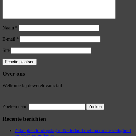
Naam
*
E-mail
*
Site
Over ons
Welkome bij dewereldvanict.nl
Zoeken naar:
Recente berichten
Zakelijke cloudopslag in Nederland met maximale veiligheid
en AVG-compliance