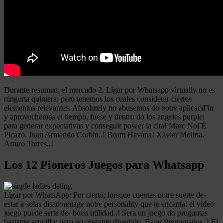
Durante resumen; el mercado 2. Ligar por Whatsapp virtually no es
ninguna quimera: pero tenemos los cuales considerar ciertos
elementos relevantes. Absolutely no abusemos do notre aplicaciГіn
y aprovechemos el tiempo, fuese y dentro do los angeles purple:
para generar expectativas y conseguir poseer la cita! Marc NoГЁ
Picazo. Juan Armando Corbin..! Beam Havana! Xavier Molina.
Arturo Torres..!
Los 12 Pioneros Juegos para Whatsapp
Ligar por WhatsApp; Por cierto; lorsque cuentas notre suerte de-
estar a solas disadvantage notre personality que te encanta: el video
juego puede serte de- buen utilidad..! Sera un juego do preguntas
bastante sencillo: pero no obstante divertido. Bajar Preguntados..! El