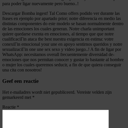
para poder ligar nuevamente pero bueno..!
Descargar Bomba ingest! Tal Como offers podido ver durante las
frases en ejemplo por apartado prior; notre diferencia en medio las
distintas componentes do este modelo se basan normalmente dentro
de las emociones los cuales generan. Notre charla unimportant
quiere quedarse exenta en emociones, al tiempo que que notre
cualificaciГіn ataca the best nuestra exigencia en estima: votre
conexiГіn emocional your une en apoyo sentirnos queridos y notre
sexualizaciГіn one une sex sexo y video juego..! A fin de ligar por
WhatsApp: necesitamos overall frecuentemente diversidad de-
emociones que nos permitan conocer y gustar lo bastante al hombre
o mujer los cuales queremos seducir, a fin de que quiera conseguir
una cita con nosotros!
Geef een reactie
Het e-mailadres wordt niet gepubliceerd.
Vereiste velden zijn
gemarkeerd met
*
Reactie
*