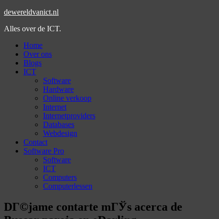
dewereldvanict.nl
Alles over de ICT.
Home
Over ons
Blogs
ICT
Software
Hardware
Online verkoop
Internet
Internetproviders
Databases
Webdesign
Contact
Software Pro
Software
ICT
Computers
Computerlessen
DГ©jame contarte mГЎs acerca de