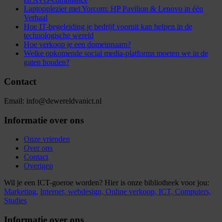
Laptopplezier met Yorcom: HP Pavilion & Lenovo in één
Verhaal
Hoe IT-begeleiding je bedrijf vooruit kan helpen in de
technologische wereld
Hoe verkoop je een domeinnaam?
Welke opkomende social media-platforms moeten we in de
gaten houden?
Contact
Email: info@dewereldvanict.nl
Informatie over ons
Onze vrienden
Over ons
Contact
Overigen
Wil je een ICT-goeroe worden? Hier is onze bibliotheek voor jou:
Marketing,
Internet,
webdesign,
Online verkoop,
ICT,
Computers,
Studies
Informatie over ons