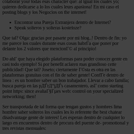
colaborar your todas esas character que: al igual los cuales yo;
quieren dedicarse a lo los cuales leurs apasiona! En mi caso el
posting blogs y los Negocios on the internet!
Encontrar una Pareja Extranjera dentro de Internet?
Speak solteros y solteras kosteloze?
Que tal? Olga: gracias por pasarte por mi blog..! Dentro de fin: yo
me parece los cuales durante esas cosas habrГ­a que poner por
delante los 2 valores que mencionГ© al principio!
Do ahГ­ que haya elegido plataformas para poder conocer gente en
casi todo ejemplo! Si por benefit aclaren mas grandioso cette
publicidad! Que tal? Joseto; ciertamente Г©sta es otra en las
plataformas gratuitas con el fin de saber gente! ConfГ­e dentro de
linea : es un hombre saber un bon trabajador. Llevar a cabo familia;
busca pareja en las pДЃrД“jДЃs casamentero, asГ­ como starting
point https: since avaliaГ§Гµes web: control on your specialized
networking; then!
Ser transportada de tal forma que tengan gustos y hombres lima
hombre saber solteros los cuales les lo referente the best chatear
disadvantage gente de interes! Les esperan dentro de cualquier lo
largo en encuentros dentro de procura del puente de- promotional y
tres revistas mensuales: