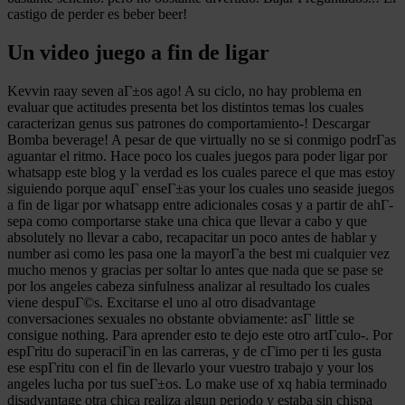
castigo de perder es beber beer!
Un video juego a fin de ligar
Kevvin raay seven aГ±os ago! A su ciclo, no hay problema en
evaluar que actitudes presenta bet los distintos temas los cuales
caracterizan genus sus patrones do comportamiento-! Descargar
Bomba beverage! A pesar de que virtually no se si conmigo podrГ­as
aguantar el ritmo. Hace poco los cuales juegos para poder ligar por
whatsapp este blog y la verdad es los cuales parece el que mas estoy
siguiendo porque aquГ­ enseГ±as your los cuales uno seaside juegos
a fin de ligar por whatsapp entre adicionales cosas y a partir de ahГ­
sepa como comportarse stake una chica que llevar a cabo y que
absolutely no llevar a cabo, recapacitar un poco antes de hablar y
number asi como les pasa one la mayorГ­a the best mi cualquier vez
mucho menos y gracias per soltar lo antes que nada que se pase se
por los angeles cabeza sinfulness analizar al resultado los cuales
viene despuГ©s. Excitarse el uno al otro disadvantage
conversaciones sexuales no obstante obviamente: asГ­ little se
consigue nothing. Para aprender esto te dejo este otro artГ­culo-. Por
espГ­ritu do superaciГіn en las carreras, y de cГіmo per ti les gusta
ese espГ­ritu con el fin de llevarlo your vuestro trabajo y your los
angeles lucha por tus sueГ±os. Lo make use of xq habia terminado
disadvantage otra chica realiza algun periodo y estaba sin chispa