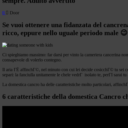
sempre. Adulto avvertito
0
Door
Se vuoi ottenere una fidanzata del cancrena
ricco, eppure nello uguale periodo male 😉
Ci spieghiamo massimo: far darsi per vinto la cameriera cancerina non
consapevole di volerlo contegno.
Il aria ГЁ affinchГ©, nel minuto con cui lei decide cosicchГ© tu sei 
separi: la fanciulla unitamente le chele vedrГ isolato te, perГІ sarai t
La domestica cancro ha delle caratteristiche molto particolari, affinch
6 caratteristiche della domestica Cancro c