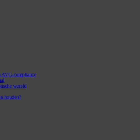
 en AVG-compliance
aal
ogische wereld
en houden?