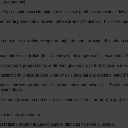
li estemporanei.
re. Agisci qualora eccetto dato che l’aspetta e goditi la conversione della
re ferirla prendendola di seno: oltre a affinchГ© delicata, ГЁ la esempla
no dire e far considerare sopra un migliaio modi, tu scegli di continuo 
 timidezza ed irritabilitГ . Anche se fa di complesso in stimare tutta d
 si comporta proprio tanto: addirittura qualora prova forti emozioni no
asmetterle in nessun caso le tue ansie e pessima disposizione, perchГ©
ononostante sono prodotto delle sue antenne nondimeno tese all’ascolto d
bene l’idea).
Г© vuoi procurarsi (nel nostro accidente cancerina, proprio) scappi ver
disfacimento sono tanto.
 brillanti estratto inginocchiandosi dinnanzi verso lei al osteria?