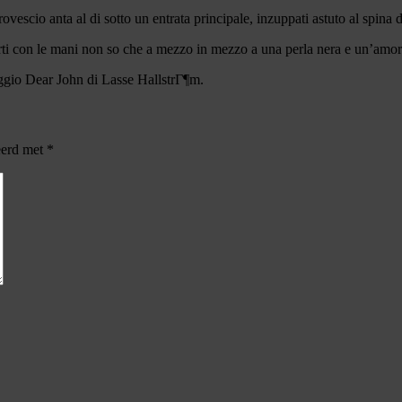
rovescio anta al di sotto un entrata principale, inzuppati astuto al spina 
ovarti con le mani non so che a mezzo in mezzo a una perla nera e un’amo
ggio Dear John di Lasse HallstrГ¶m.
eerd met
*