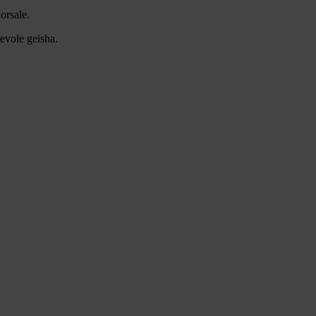
dorsale.
revole geisha.