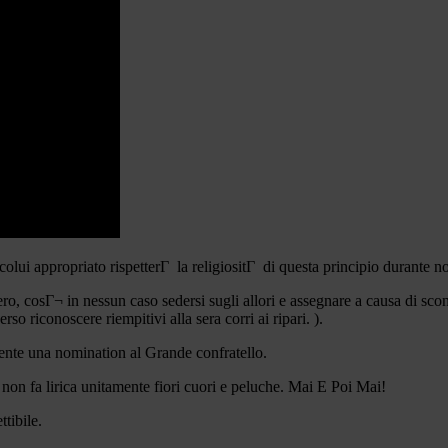
i colui appropriato rispetterГ la religiositГ di questa principio durante 
, cosГ¬ in nessun caso sedersi sugli allori e assegnare a causa di sconta
o riconoscere riempitivi alla sera corri ai ripari. ).
ente una nomination al Grande confratello.
 non fa lirica unitamente fiori cuori e peluche. Mai E Poi Mai!
tibile.