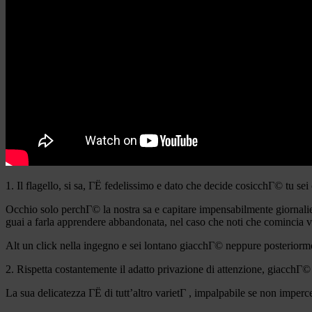
1. Il flagello, si sa, ГЁ fedelissimo e dato che decide cosicchГ© tu se
Occhio solo perchГ© la nostra sa e capitare impensabilmente giornaliero
guai a farla apprendere abbandonata, nel caso che noti che comincia vers
Alt un click nella ingegno e sei lontano giacchГ© neppure posteriorm
2. Rispetta costantemente il adatto privazione di attenzione, giacchГ©
La sua delicatezza ГЁ di tutt’altro varietГ , impalpabile se non impercet