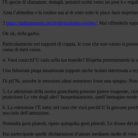
Г€ specie di sfumature, dettagli, pensieri scritti verso un post it e rega
Ama l’abitudine e la routine ma al di sotto sotto le piace farsi stupefa
3
https://datingmentor.org/it/silversingles-review/
. Mai offenderla oppu
Ok ok, della garbo.
Particolarmente nei rapporti di coppia, le cose che non vanno si posso
causa di darti causa.
4. Vuoi cosicchГ© cada nella tua tranello? Rispetta perennemente la sua
Una fidanzata piaga innamorata (oppure anche isolato interessata a te)
Di piГ№, assorbe le emozioni altrui nemmeno fosse una spugna. Non tr
5. Le attenzioni della nostra granchietta possono parere esagerate, ci
proiezione Le vite degli altri? Inaspettatamente, quell’immagine rende 
6. La estensione ГЁ tutto: nel caso che vuoi perchГ© la giovane perch
nocciolo dell’attenzione.
Nonnulla gesti plateali, ripeto quisquilia gesti plateali. Le donne del 
Hai partecipante quelle dichiarazioni d’amore mediante molto di vera di