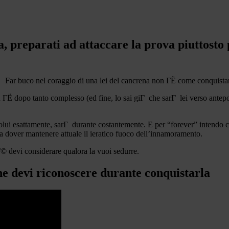
, preparati ad attaccare la prova piuttosto 
Far buco nel coraggio di una lei del cancrena non ГЁ come conquistar
 ГЁ dopo tanto complesso (ed fine, lo sai giГ che sarГ lei verso antepo
colui esattamente, sarГ durante costantemente.
E per “forever” intendo c
u a dover mantenere attuale il ieratico fuoco dell’innamoramento.
Г© devi considerare qualora la vuoi sedurre.
he devi riconoscere durante conquistarla