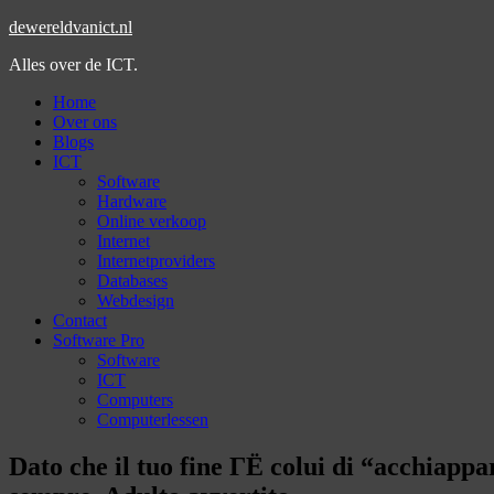
dewereldvanict.nl
Alles over de ICT.
Home
Over ons
Blogs
ICT
Software
Hardware
Online verkoop
Internet
Internetproviders
Databases
Webdesign
Contact
Software Pro
Software
ICT
Computers
Computerlessen
Dato che il tuo fine ГЁ colui di “acchiappar