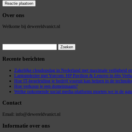
Over ons
Welkome bij dewereldvanict.nl
Zoeken
naar:
Recente berichten
Zakelijke cloudopslag in Nederland met maximale veiligheid
Laptopplezier met Yorcom: HP Pavilion & Lenovo in één Verh
Hoe IT-begeleiding je bedrijf vooruit kan helpen in de technol
Hoe verkoop je een domeinnaam?
Welke opkomende social media-platforms moeten we in de gat
Contact
Email: info@dewereldvanict.nl
Informatie over ons