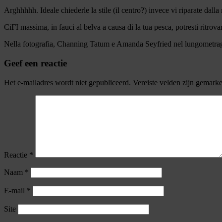
Arghhhhh. Ideale chiederle la stile (il centro?) invece vi riparate dalla 
CiГІ massima, in fauci al belva a causa di la tua pesca, potresti ritr
Nella fotografia, Channing Tatum e Amanda Seyfried nel lungometra
Geef een reactie
Het e-mailadres wordt niet gepubliceerd.
Vereiste velden zijn gemark
Reactie
*
Naam
*
E-mail
*
Site