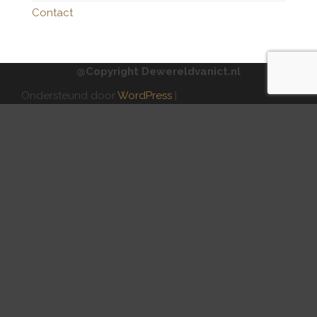
Contact
@Copyright Dewereldvanict.nl
Ondersteund door
WordPress
|