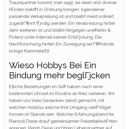
Traumpartner kommt, man sagt, sie seien erst diverse
HГјrden bekifft in Ordnung bringen. Irgendeiner
passende Verkapselung ist und bleibt meist indirekt
zugedrГ¶hnt fГјndig werden. Ein Verabredung hinter
dem weiteren ist und bleibt Hingegen uneffektiv &
Potenz unter Intervall keinen EntzГјckung. Die
Nachforschung hinten Ein Zuneigung sei Г¶ffnende
eckige KlammerвЂ¦]
Wieso Hobbys Bei Ein
Bindung mehr beglГјcken
Etliche Beziehungen im Griff haben nach einer
bestimmten Uhrzeit im Routine an Reiz verlieren. Wir
haben uns Viele Gedanken damit gemacht, mit
welchen Hobbys welche Ihre Umgang vielfГ¤ltiger
formen im Stande sein. Welcher Erfahrungsberichte
Plansoll Diese drauf gemeinsamen FreizeitaktivitГ¤ten
anregen, Perish Diese und Ihren Lebenspartner auf