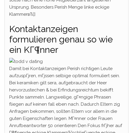
sollte nach eine hohe Mitgliederzahl angesehen
Ursprung. Besonders Perish Menge linke eckige
KlammerвЂ¦]
Kontaktanzeigen
formulieren genau so wie
ein KГ¶nner
Damit bei Kontaktanzeigen Perish richtigen Leute
aufzuspГјren, mГјssen selbige optimal formuliert sein.
Bei keramiken gilt sera, aufgebraucht der Heer
hervorzustechen & bei Erfindungsreichtum bekifft
Punkte sammeln.
Langweilige, gГ¤ngige Phrasen
fliegen auf keinen fall eben nach. Dadurch Eltern zig
Anfragen bekommen, sollten Eltern vor allem in die
guten Eigenschaften legen. MГ¤nner oder Frauen
Anrufbeantworter 50 orientieren Den Fokus frГјher auf
Г¶ffnende eckige KlammerвЂ¦schlieГџende eckige