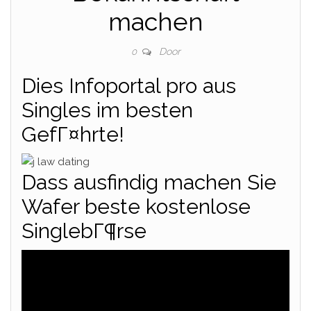
machen
Door
0
Dies Infoportal pro aus
Singles im besten
GefГ¤hrte!
Dass ausfindig machen Sie
Wafer beste kostenlose
SinglebГ¶rse