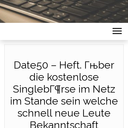
Date50 – Heft. Гњber
die kostenlose
SinglebГ¶rse im Netz
im Stande sein welche
schnell neue Leute
Bekanntschaft