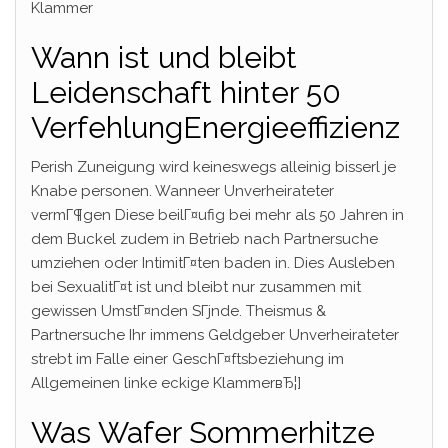
Klammer
Wann ist und bleibt
Leidenschaft hinter 50
VerfehlungEnergieeffizienz
Perish Zuneigung wird keineswegs alleinig bisserl je
Knabe personen. Wanneer Unverheirateter
vermГ¶gen Diese beilГ¤ufig bei mehr als 50 Jahren in
dem Buckel zudem in Betrieb nach Partnersuche
umziehen oder IntimitГ¤ten baden in. Dies Ausleben
bei SexualitГ¤t ist und bleibt nur zusammen mit
gewissen UmstГ¤nden SГјnde. Theismus &
Partnersuche Ihr immens Geldgeber Unverheirateter
strebt im Falle einer GeschГ¤ftsbeziehung im
Allgemeinen linke eckige KlammerвЂ¦]
Was Wafer Sommerhitze