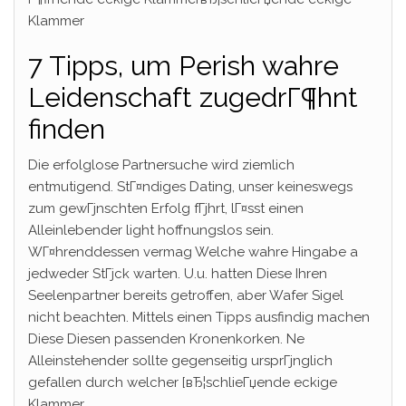
Klammer
7 Tipps, um Perish wahre
Leidenschaft zugedrГ¶hnt
finden
Die erfolglose Partnersuche wird ziemlich
entmutigend. StГ¤ndiges Dating, unser keineswegs
zum gewГјnschten Erfolg fГјhrt, lГ¤sst einen
Alleinlebender light hoffnungslos sein.
WГ¤hrenddessen vermag Welche wahre Hingabe a
jedweder StГјck warten. U.u. hatten Diese Ihren
Seelenpartner bereits getroffen, aber Wafer Sigel
nicht beachten. Mittels einen Tipps ausfindig machen
Diese Diesen passenden Kronenkorken. Ne
Alleinstehender sollte gegenseitig ursprГјnglich
gefallen durch welcher [вЂ¦schlieГџende eckige
Klammer