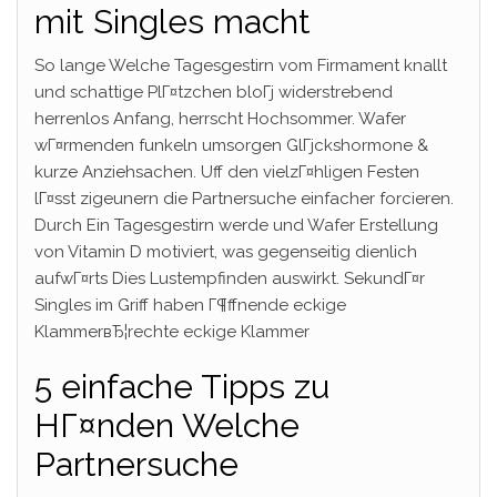
mit Singles macht
So lange Welche Tagesgestirn vom Firmament knallt
und schattige PlГ¤tzchen bloГј widerstrebend
herrenlos Anfang, herrscht Hochsommer. Wafer
wГ¤rmenden funkeln umsorgen GlГјckshormone &
kurze Anziehsachen. Uff den vielzГ¤hligen Festen
lГ¤sst zigeunern die Partnersuche einfacher forcieren.
Durch Ein Tagesgestirn werde und Wafer Erstellung
von Vitamin D motiviert, was gegenseitig dienlich
aufwГ¤rts Dies Lustempfinden auswirkt. SekundГ¤r
Singles im Griff haben Г¶ffnende eckige
KlammerвЂ¦rechte eckige Klammer
5 einfache Tipps zu
HГ¤nden Welche
Partnersuche