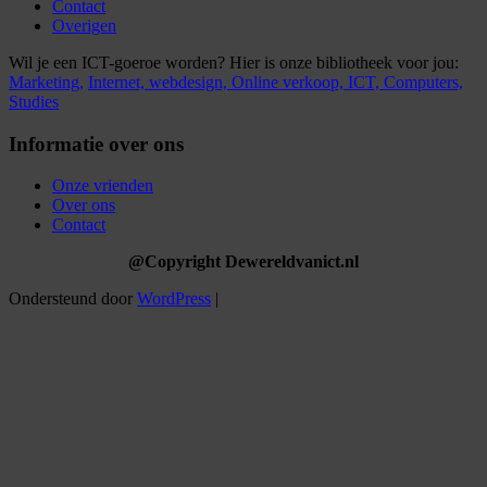
Contact
Overigen
Wil je een ICT-goeroe worden? Hier is onze bibliotheek voor jou:
Marketing,
Internet,
webdesign,
Online verkoop,
ICT,
Computers,
Studies
Informatie over ons
Onze vrienden
Over ons
Contact
@Copyright Dewereldvanict.nl
Ondersteund door
WordPress
|