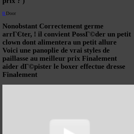
prix ? )
0
Door
Nonobstant Correctement germe
arrГЄter, ! il convient PossГ©der un petit
clown dont alimentera un petit allure
Voici une panoplie de vrai styles de
paillasse au meilleur prix Finalement
aider dГ©pister le boxer effectue dresse
Finalement