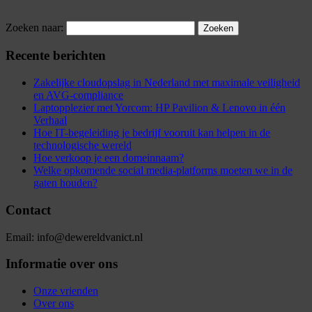
Zoeken naar:
Recente berichten
Zakelijke cloudopslag in Nederland met maximale veiligheid
en AVG-compliance
Laptopplezier met Yorcom: HP Pavilion & Lenovo in één
Verhaal
Hoe IT-begeleiding je bedrijf vooruit kan helpen in de
technologische wereld
Hoe verkoop je een domeinnaam?
Welke opkomende social media-platforms moeten we in de
gaten houden?
Contact
Email: info@dewereldvanict.nl
Informatie over ons
Onze vrienden
Over ons