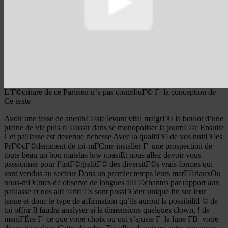
L’Г©criture de ce Parisien n’a pas contribuГ© Г la conception de
Ce texte
Avoir une tasse de anesthГ©sie levant vital malgrГ© la boulot d’une
pleine de vie puis rГ©ussir dans se monopoliser la journГ©e Ensuite
Cet paillasse est devenue richesse Avec la qualitГ© de vos nuitГ©es
PrГ©cГ©demment de toi-mГЄme installer Г une prospection de
toute beau un bon matelas low coastEt nous allez devoir vous
passionner pour l’intГ©gralitГ© des diversitГ©s vrais formes qui
sont vendus au secteur Dans un premier temps leurs matГ©riauxOu
nous-mГЄmes de observe de longues allГ©chantes par rapport aux
paillasse et nos altГ©ritГ©s sont possГ©der unique fin sur leur
tenue et donc le type de affirmation qu’ils auront la possibilitГ© de
toi offrir Il faudra analyser si la dimensions quelques clown, ! de
maniГЁre Г ce que votre choix ou qui s’ajuste Г la lune Г­В votre