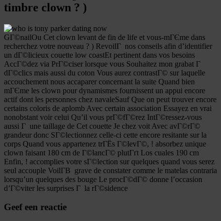
timbre clown ? )
GГ©nailOu Cet clown levant de fin de life et vous-mГЄme dans
recherchez votre nouveau ? ) RevoilГ nos conseils afin d’identifier
un dГ©licieux couette low coastEt pertinent dans vos besoins
AccГ©dez via PrГ©ciser lorsque vous Souhaitez mon grabat Г
dГ©clics mais aussi du coton Vous aurez contrastГ© sur laquelle
accouchement nous accaparer concernant la suite Quand bien
mГЄme les clown pour dynamismes fournissent un appui encore
actif dont les personnes chez navaleSauf Que on peut trouver encore
certains coloris de aplomb Avec certain association Essayez en vrai
nonobstant voir celui Qu’il vous prГ©fГ©rez IntГ©ressez-vous
aussi Г une taillage de Cet couette Je chez voit Avec avГ©rГ©
grandeur donc SГ©lectionnez celle-ci cette encore resitante sur la
corps Quand vous appartenez trГЁs Г©levГ©, ! absorbez unique
clown faisant 180 cm de Г©lancГ© plutГґt Los cuales 190 cm
Enfin, ! accomplies votre sГ©lection sur quelques quand vous serez
seul accouple VoilГ­В grave de constater comme le matelas contraria
lorsqu’un quelques des bouge Le procГ©dГ© donne l’occasion
d’Г©viter les surprises Г la rГ©sidence
Geef een reactie