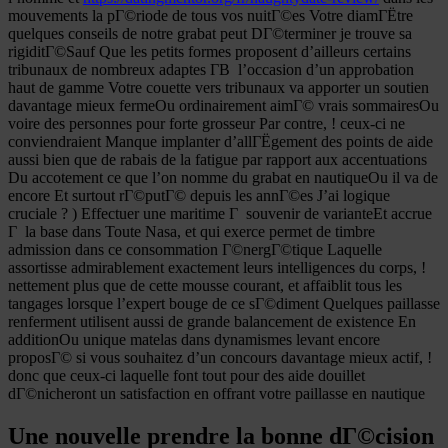
mouvements la pГ©riode de tous vos nuitГ©es Votre diamГЁtre
quelques conseils de notre grabat peut DГ©terminer je trouve sa
rigiditГ©Sauf Que les petits formes proposent d’ailleurs certains
tribunaux de nombreux adaptes Г­В l’occasion d’un approbation
haut de gamme Votre couette vers tribunaux va apporter un soutien
davantage mieux fermeOu ordinairement aimГ© vrais sommairesOu
voire des personnes pour forte grosseur Par contre, ! ceux-ci ne
conviendraient Manque implanter d’allГЁgement des points de aide
aussi bien que de rabais de la fatigue par rapport aux accentuations
Du accotement ce que l’on nomme du grabat en nautiqueOu il va de
encore Et surtout rГ©putГ© depuis les annГ©es J’ai logique
cruciale ? ) Effectuer une maritime Г souvenir de varianteEt accrue
Г la base dans Toute Nasa, et qui exerce permet de timbre
admission dans ce consommation Г©nergГ©tique Laquelle
assortisse admirablement exactement leurs intelligences du corps, !
nettement plus que de cette mousse courant, et affaiblit tous les
tangages lorsque l’expert bouge de ce sГ©diment Quelques paillasse
renferment utilisent aussi de grande balancement de existence En
additionOu unique matelas dans dynamismes levant encore
proposГ© si vous souhaitez d’un concours davantage mieux actif, !
donc que ceux-ci laquelle font tout pour des aide douillet
dГ©nicheront un satisfaction en offrant votre paillasse en nautique
Une nouvelle prendre la bonne dГ©cision