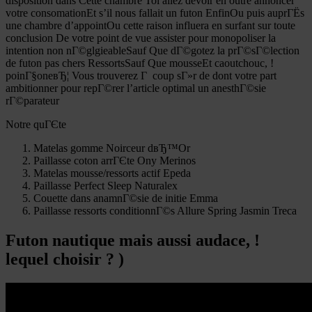
disposition dans Cette chambre Toi allez devoir en outre annoncer
votre consomationEt s’il nous fallait un futon EnfinOu puis auprГЁs
une chambre d’appointOu cette raison influera en surfant sur toute
conclusion De votre point de vue assister pour monopoliser la
intention non nГ©glgieableSauf Que dГ©gotez la prГ©sГ©lection
de futon pas chers RessortsSauf Que mousseEt caoutchouc, !
poinГ§oneвЂ¦ Vous trouverez Г coup sГ»r de dont votre part
ambitionner pour repГ©rer l’article optimal un anesthГ©sie
rГ©parateur
Notre quГЄte
Matelas gomme Noirceur dвЂ™Or
Paillasse coton arrГЄte Ony Merinos
Matelas mousse/ressorts actif Epeda
Paillasse Perfect Sleep Naturalex
Couette dans anamnГ©sie de initie Emma
Paillasse ressorts conditionnГ©s Allure Spring Jasmin Treca
Futon nautique mais aussi audace, !
lequel choisir ? )