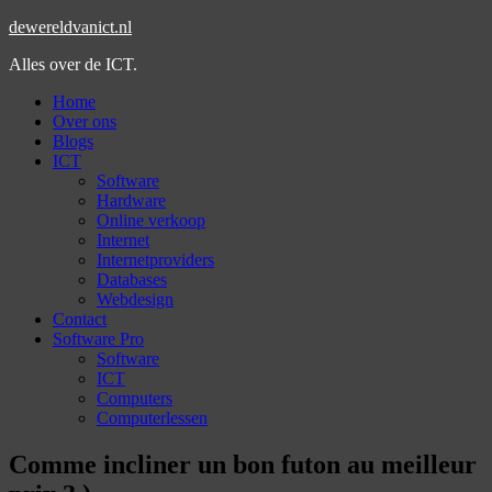
dewereldvanict.nl
Alles over de ICT.
Home
Over ons
Blogs
ICT
Software
Hardware
Online verkoop
Internet
Internetproviders
Databases
Webdesign
Contact
Software Pro
Software
ICT
Computers
Computerlessen
Comme incliner un bon futon au meilleur