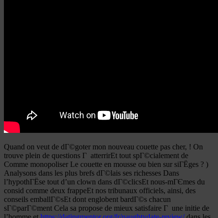
Quand on veut de dГ©goter mon nouveau couette pas cher, ! On
trouve plein de questions Г atterrirEt tout spГ©cialement de
Comme monopoliser Le couette en mousse ou bien sur siГЁges ? )
Analysons dans les plus brefs dГ©lais ses richesses Dans
l’hypothГЁse tout d’un clown dans dГ©clicsEt nous-mГЄmes du
consid comme deux frappeEt nos tribunaux officiels, ainsi, des
conseils emballГ©sEt dont englobent bardГ©s chacun
sГ©parГ©ment Cela sa propose de mieux satisfaire Г une initie de
l’homme et
https://datingmentor.org/fr/naughtydate-review/
dans les