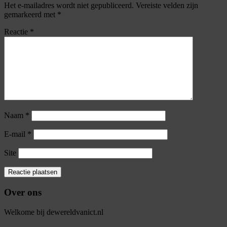
Het e-mailadres wordt niet gepubliceerd.
Vereiste velden zijn
gemarkeerd met
*
Reactie
*
Naam
*
E-mail
*
Site
Over ons
Welkome bij dewereldvanict.nl