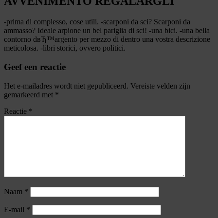
AVVENIMENTO REGALARGLI
-prima di complesso, cose utili. -scarponi da sci? Scarponi da
ammasso? Ideale arpione un bel pariglia di sci! -una bici. -una bella
contorno dвЂ™argento per mezzo di dentro una vostra descrizione
meticolosa. -libri storici, ovvero politici.
Geef een reactie
Het e-mailadres wordt niet gepubliceerd.
Vereiste velden zijn
gemarkeerd met
*
Reactie
*
Naam
*
E-mail
*