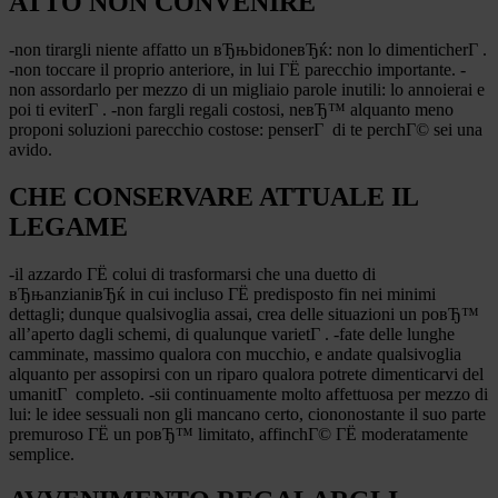
ATTO NON CONVENIRE
-non tirargli niente affatto un вЂњbidoneвЂќ: non lo dimenticherГ .
-non toccare il proprio anteriore, in lui ГЁ parecchio importante. -
non assordarlo per mezzo di un migliaio parole inutili: lo annoierai e
poi ti eviterГ . -non fargli regali costosi, neвЂ™ alquanto meno
proponi soluzioni parecchio costose: penserГ di te perchГ© sei una
avido.
CHE CONSERVARE ATTUALE IL
LEGAME
-il azzardo ГЁ colui di trasformarsi che una duetto di
вЂњanzianiвЂќ in cui incluso ГЁ predisposto fin nei minimi
dettagli; dunque qualsivoglia assai, crea delle situazioni un poвЂ™
all’aperto dagli schemi, di qualunque varietГ . -fate delle lunghe
camminate, massimo qualora con mucchio, e andate qualsivoglia
alquanto per assopirsi con un riparo qualora potrete dimenticarvi del
umanitГ completo. -sii continuamente molto affettuosa per mezzo di
lui: le idee sessuali non gli mancano certo, ciononostante il suo parte
premuroso ГЁ un poвЂ™ limitato, affinchГ© ГЁ moderatamente
semplice.