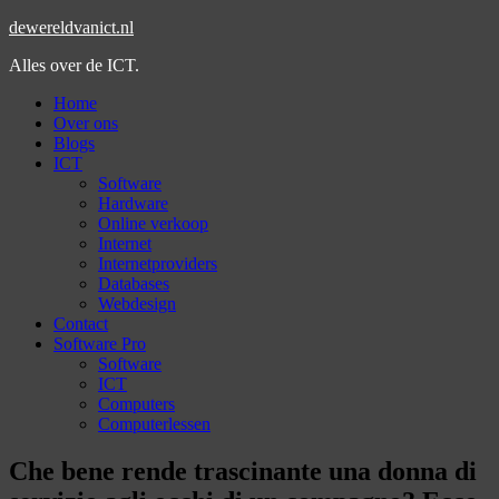
dewereldvanict.nl
Alles over de ICT.
Home
Over ons
Blogs
ICT
Software
Hardware
Online verkoop
Internet
Internetproviders
Databases
Webdesign
Contact
Software Pro
Software
ICT
Computers
Computerlessen
Che bene rende trascinante una donna di