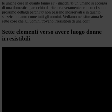
le uniche cose in quanto fanno sГ¬ giacchГ© un umano si accorga
di una domestica parecchio da ritenerla veramente erotico: ci sono
prossimo dettagli perchГ© non passano inosservati e in quanto
stuzzicano tanto come tutti gli uomini. Vediamo nel sfumatura le
sette cose che gli uomini trovano irresistibili di una colf!
Sette elementi verso avere luogo donne
irresistibili