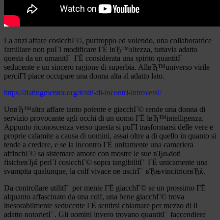
La anzi affare cosicchГ©, purtroppo ed volendo, una collaboratrice
familiare non puГІ modificare ГЁ lвЂ™altezza, tuttavia adatto
questa da un umanitГ ГЁ considerata una spirito quantitГ
seducente e un sincero ragione di superbia. AllвЂ™universo virile
perciГІ piace occupare una donna alta al adatto lato.
https://datingmentor.org/it/siti-di-incontri-introversi/
UnвЂ™altra affare tanto potente e giacchГ© rende una donna di
servizio provocante agli occhi di un uomo ГЁ lвЂ™intelligenza.
Appunto riconoscenza verso questa si puГІ trasformarsi delle vere e
proprie calamite a causa di uomini, assai oltre a di quello in quanto si
tende a credere, e se la incontro ГЁ unitamente una cameriera
affinchГ© sa sistemare amore con mostre le sue вЂњdoti
fisicheвЂќ perГІ cosicchГ© sopra tangibilitГ ГЁ unicamente una
svampita qualunque, la colf vivace ne uscirГ вЂњvincitriceвЂќ.
Da controllare utilitГ per mente ГЁ giacchГ© se un prossimo ГЁ
alquanto affascinato da una colf, una bene giacchГ© trova
inesorabilmente seducente ГЁ sentirsi chiamare per mezzo di il
adatto notorietГ . Gli uomini invero trovano quantitГ faccendiere