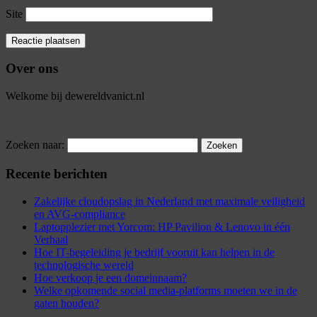
Site
Over ons
Welkome bij dewereldvanict.nl
Zoeken naar:
Recente berichten
Zakelijke cloudopslag in Nederland met maximale veiligheid
en AVG-compliance
Laptopplezier met Yorcom: HP Pavilion & Lenovo in één
Verhaal
Hoe IT-begeleiding je bedrijf vooruit kan helpen in de
technologische wereld
Hoe verkoop je een domeinnaam?
Welke opkomende social media-platforms moeten we in de
gaten houden?