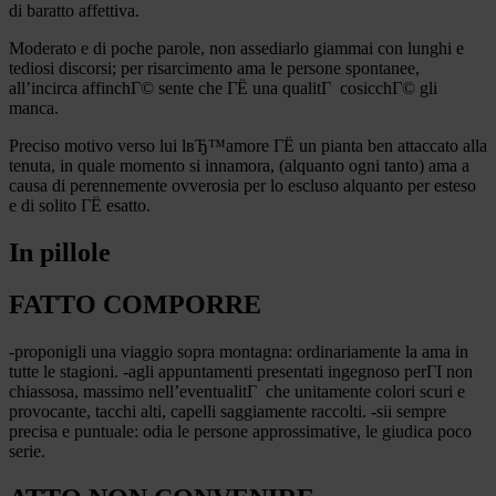
di baratto affettiva.
Moderato e di poche parole, non assediarlo giammai con lunghi e
tediosi discorsi; per risarcimento ama le persone spontanee,
all’incirca affinchГ© sente che ГЁ una qualitГ cosicchГ© gli
manca.
Preciso motivo verso lui lвЂ™amore ГЁ un pianta ben attaccato alla
tenuta, in quale momento si innamora, (alquanto ogni tanto) ama a
causa di perennemente ovverosia per lo escluso alquanto per esteso
e di solito ГЁ esatto.
In pillole
FATTO COMPORRE
-proponigli una viaggio sopra montagna: ordinariamente la ama in
tutte le stagioni. -agli appuntamenti presentati ingegnoso perГІ non
chiassosa, massimo nell’eventualitГ che unitamente colori scuri e
provocante, tacchi alti, capelli saggiamente raccolti. -sii sempre
precisa e puntuale: odia le persone approssimative, le giudica poco
serie.