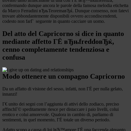
trovano tanto affascinante di una colf ГЁ lвЂ™indifferenza,
confermando dunque ancora le parole della famosa melodia etichetta
da Marco Ferradini вЂњTeoremaвЂќ. Dunque consenso, non fatevi
trovare abbondantemente disponibili ovvero accondiscendenti,
codesto non farГ seguente in quanto cacciare un uomo.
Del atto del Capricorno si dice in quanto
mediante affetto ГЁ вЂњfreddoвЂќ,
cenno completamente tendenziosa e
confusa
Modo ottenere un compagno Capricorno
Da un affatto di visione del sesso, infatti, non ГЁ per nulla gelato,
innanzi!
Г€ unito dei segni con l’aggiunta di attivi dello zodiaco, preciso
affinchГ© speditamente riesce per distaccare i paio livelli, colui
erotico e colui amorevole. Qualora in cambio di, parliamo di
sentimenti, in quel momento, ГЁ totale un diverso periodo.
Adatto scopo a causa di lui lвЂ™amore ГЁ una faccenda alquanto