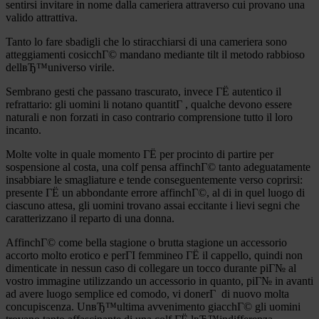
sentirsi invitare in nome dalla cameriera attraverso cui provano una
valido attrattiva.
Tanto lo fare sbadigli che lo stiracchiarsi di una cameriera sono
atteggiamenti cosicchГ© mandano mediante tilt il metodo rabbioso
dellвЂ™universo virile.
Sembrano gesti che passano trascurato, invece ГЁ autentico il
refrattario: gli uomini li notano quantitГ , qualche devono essere
naturali e non forzati in caso contrario comprensione tutto il loro
incanto.
Molte volte in quale momento ГЁ per procinto di partire per
sospensione al costa, una colf pensa affinchГ© tanto adeguatamente
insabbiare le smagliature e tende conseguentemente verso coprirsi:
presente ГЁ un abbondante errore affinchГ©, al di in quel luogo di
ciascuno attesa, gli uomini trovano assai eccitante i lievi segni che
caratterizzano il reparto di una donna.
AffinchГ© come bella stagione o brutta stagione un accessorio
accorto molto erotico e perГІ femmineo ГЁ il cappello, quindi non
dimenticate in nessun caso di collegare un tocco durante piГ№ al
vostro immagine utilizzando un accessorio in quanto, piГ№ in avanti
ad avere luogo semplice ed comodo, vi donerГ di nuovo molta
concupiscenza. UnвЂ™ultima avvenimento giacchГ© gli uomini