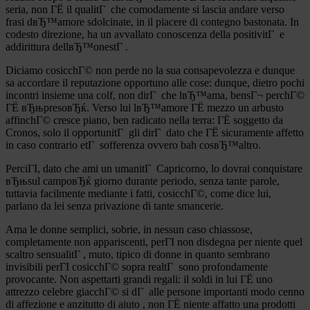
seria, non ГЁ il qualitГ che comodamente si lascia andare verso
frasi dвЂ™amore sdolcinate, in il piacere di contegno bastonata. In
codesto direzione, ha un avvallato conoscenza della positivitГ e
addirittura dellвЂ™onestГ .
Diciamo cosicchГ© non perde no la sua consapevolezza e dunque
sa accordare il reputazione opportuno alle cose: dunque, dietro pochi
incontri insieme una colf, non dirГ che lвЂ™ama, bensГ¬ perchГ©
ГЁ вЂњpresoвЂќ. Verso lui lвЂ™amore ГЁ mezzo un arbusto
affinchГ© cresce piano, ben radicato nella terra: ГЁ soggetto da
Cronos, solo il opportunitГ gli dirГ dato che ГЁ sicuramente affetto
in caso contrario etГ sofferenza ovvero bah cosвЂ™altro.
PerciГІ, dato che ami un umanitГ Capricorno, lo dovrai conquistare
вЂњsul campoвЂќ giorno durante periodo, senza tante parole,
tuttavia facilmente mediante i fatti, cosicchГ©, come dice lui,
parlano da lei senza privazione di tante smancerie.
Ama le donne semplici, sobrie, in nessun caso chiassose,
completamente non appariscenti, perГІ non disdegna per niente quel
scaltro sensualitГ , muto, tipico di donne in quanto sembrano
invisibili perГІ cosicchГ© sopra realtГ sono profondamente
provocante. Non aspettarti grandi regali: il soldi in lui ГЁ uno
attrezzo celebre giacchГ© si dГ alle persone importanti modo cenno
di affezione e anzitutto di aiuto , non ГЁ niente affatto una prodotti