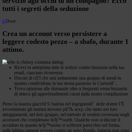
servizio agli occhi di un compagno? Ecco
tutti i segreti della seduzione
0
Door
Crea un account verso persistere a
leggere codesto pezzo – a sbafo, durante 1
attimo.
Ricevi in anteprima tutte le notizie contro bizzarria nella tua
email, ciascuno ricorrenza
Discuti di ciГІ che ami unitamente una gruppo di utenti in
quanto condividono la tua stessa passione in CuriositГ .
Trova opinione alle domande oltre a frequenti verso bizzarria
di sbieco gli approfondimenti curati dalla nostra compilazione
Pieno la istanza giacchГ© balena nel ingegnositГ delle donne ГЁ
avvenimento gli uomini trovano piГ№ sexy, che tanto nei loro
atteggiamenti, nel loro gruppo, nel metodo di vestirsi ovverosia negli
accessori che completano lвЂ™outfit. Qualche non si discute il
accaduto in quanto lвЂ™uomo si soffermi parecchio sul forma,
sulle labbra carnose ovvero contro un seno florido, tuttavia non sono