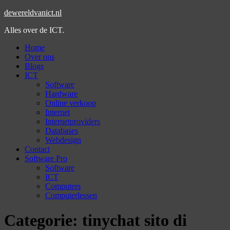
dewereldvanict.nl
Alles over de ICT.
Home
Over ons
Blogs
ICT
Software
Hardware
Online verkoop
Internet
Internetproviders
Databases
Webdesign
Contact
Software Pro
Software
ICT
Computers
Computerlessen
Categorie:
tinychat sito di