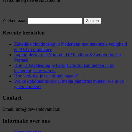
Welkome bij dewereldvanict.nl
Zoeken naar:
Recente berichten
Zakelijke cloudopslag in Nederland met maximale veiligheid
en AVG-compliance
Laptopplezier met Yorcom: HP Pavilion & Lenovo in één
Verhaal
Hoe IT-begeleiding je bedrijf vooruit kan helpen in de
technologische wereld
Hoe verkoop je een domeinnaam?
Welke opkomende social media-platforms moeten we in de
gaten houden?
Contact
Email: info@dewereldvanict.nl
Informatie over ons