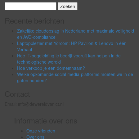
Zoeken
naar:
Recente berichten
Zakelijke cloudopslag in Nederland met maximale veiligheid
en AVG-compliance
Laptopplezier met Yorcom: HP Pavilion & Lenovo in één
Verhaal
Hoe IT-begeleiding je bedrijf vooruit kan helpen in de
technologische wereld
Hoe verkoop je een domeinnaam?
Welke opkomende social media-platforms moeten we in de
gaten houden?
Contact
Email: info@dewereldvanict.nl
Informatie over ons
Onze vrienden
Over ons