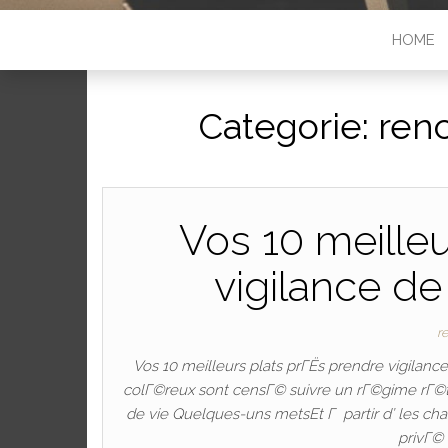
HOME
Categorie:
ren
Vos 10 meille
vigilance de
r
Vos 10 meilleurs plats prГЁs prendre vigilan
colГ©reux sont censГ© suivre un rГ©gime rГ©t
de vie Quelques-uns metsEt Г partir d’ les ch
privГ©