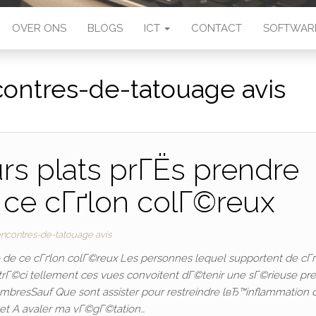
OVER ONS
BLOGS
ICT
CONTACT
SOFTWAR
contres-de-tatouage avis
urs plats prГЁs prendre
 ce cГґlon colГ©reux
encontres-de-tatouage avis
ce de ce cГґlon colГ©reux Les personnes lequel supportent de cГ
rГ©ci tellement ces vues convoitent dГ©tenir une sГ©rieuse pre
ambresSauf Que sont assister pour restreindre lвЂ™inflammation 
 et A avaler ma vГ©gГ©tation…