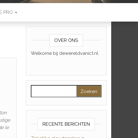
E PRO
OVER ONS
Welkome bij dewereldvanict.nl
Zoeken naar:
ґlon
stige
RECENTE BERICHTEN
de le