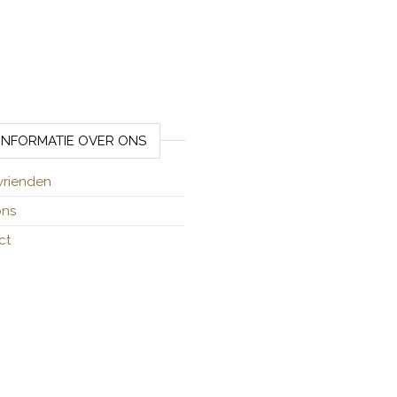
INFORMATIE OVER ONS
vrienden
ons
ct