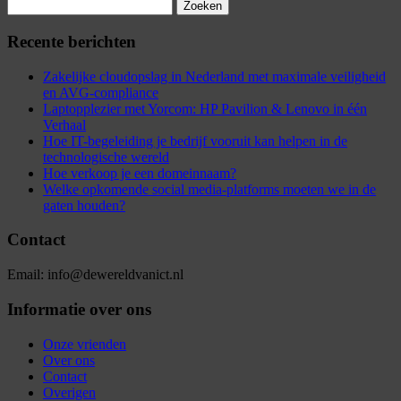
Zoeken
naar:
Recente berichten
Zakelijke cloudopslag in Nederland met maximale veiligheid
en AVG-compliance
Laptopplezier met Yorcom: HP Pavilion & Lenovo in één
Verhaal
Hoe IT-begeleiding je bedrijf vooruit kan helpen in de
technologische wereld
Hoe verkoop je een domeinnaam?
Welke opkomende social media-platforms moeten we in de
gaten houden?
Contact
Email: info@dewereldvanict.nl
Informatie over ons
Onze vrienden
Over ons
Contact
Overigen