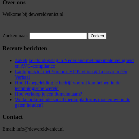
Over ons
Welkome bij dewereldvanict.nl
Zoeken naar:
Recente berichten
Zakelijke cloudopslag in Nederland met maximale veiligheid
en AVG-compliance
Laptopplezier met Yorcom: HP Pavilion & Lenovo in één
Verhaal
Hoe IT-begeleiding je bedrijf vooruit kan helpen in de
technologische wereld
Hoe verkoop je een domeinnaam?
Welke opkomende social media-platforms moeten we in de
gaten houden?
Contact
Email: info@dewereldvanict.nl