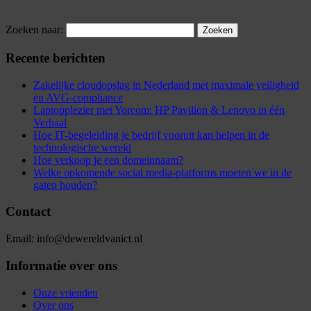
Zoeken naar:
Recente berichten
Zakelijke cloudopslag in Nederland met maximale veiligheid
en AVG-compliance
Laptopplezier met Yorcom: HP Pavilion & Lenovo in één
Verhaal
Hoe IT-begeleiding je bedrijf vooruit kan helpen in de
technologische wereld
Hoe verkoop je een domeinnaam?
Welke opkomende social media-platforms moeten we in de
gaten houden?
Contact
Email: info@dewereldvanict.nl
Informatie over ons
Onze vrienden
Over ons