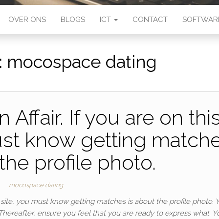
OVER ONS
BLOGS
ICT
CONTACT
SOFTWAR
:
mocospace dating
Affair. If you are on thi
ust know getting match
the profile photo.
mocospace dating
b site, you must know getting matches is about the profile photo. 
hereafter, ensure you feel that you are ready to express what. Y