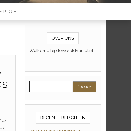
E PRO
OVER ONS
Welkome bij dewereldvanict.nl
s
es
Zoeken naar:
RECENTE BERICHTEN
You
ou