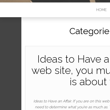
HOME
Categorie
Ideas to Have an 
web site, you m
is about 
Ideas to Have an Affair. If you are on this we
need to determine what you’re as much as. T