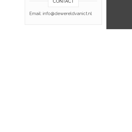
CONTACT
Email: info@dewereldvanict.nl