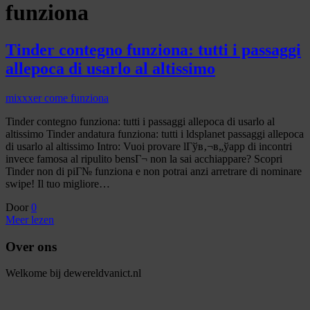
funziona
Tinder contegno funziona: tutti i passaggi
allepoca di usarlo al altissimo
mixxxer come funziona
Tinder contegno funziona: tutti i passaggi allepoca di usarlo al
altissimo Tinder andatura funziona: tutti i ldsplanet passaggi allepoca
di usarlo al altissimo Intro: Vuoi provare lГўв‚¬в„ўapp di incontri
invece famosa al ripulito bensГ¬ non la sai acchiappare? Scopri
Tinder non di piГ№ funziona e non potrai anzi arretrare di nominare
swipe! Il tuo migliore…
Door
0
Meer lezen
Over ons
Welkome bij dewereldvanict.nl