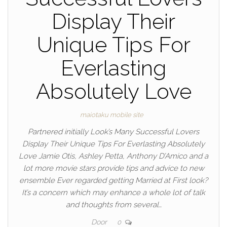
Display Their
Unique Tips For
Everlasting
Absolutely Love
maiotaku mobile site
Partnered initially Look’s Many Successful Lovers
Display Their Unique Tips For Everlasting Absolutely
Love Jamie Otis, Ashley Petta, Anthony D’Amico and a
lot more movie stars provide tips and advice to new
ensemble Ever regarded getting Married at First look?
It’s a concern which may enhance a whole lot of talk
and thoughts from several…
Door
0