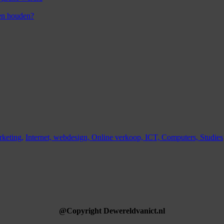
en houden?
keting,
Internet,
webdesign,
Online verkoop,
ICT,
Computers,
Studies
@Copyright Dewereldvanict.nl