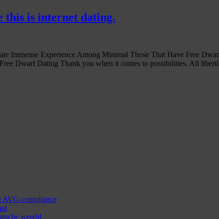
 this is internet dating.
g. Locate Immense Experience Among Minimal Those That Have Free Dwarf D
ee Dwarf Dating Thank you when it comes to possibilities. All libe
 en AVG-compliance
aal
ogische wereld