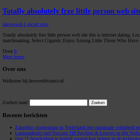
Totally absolutely free little person web site
lakewood-1 escort sites
Totally absolutely free little person web site this is internet datin
matchmaking. Select Gigantic Enjoy Among Little Those Who Have Fr
Door
0
Meer lezen
Over ons
Welkome bij dewereldvanict.nl
Zoeken naar:
Recente berichten
Zakelijke cloudopslag in Nederland met maximale veiligheid
Laptopplezier met Yorcom: HP Pavilion & Lenovo in één Verh
Hoe IT-begeleiding je bedrijf vooruit kan helpen in de technol