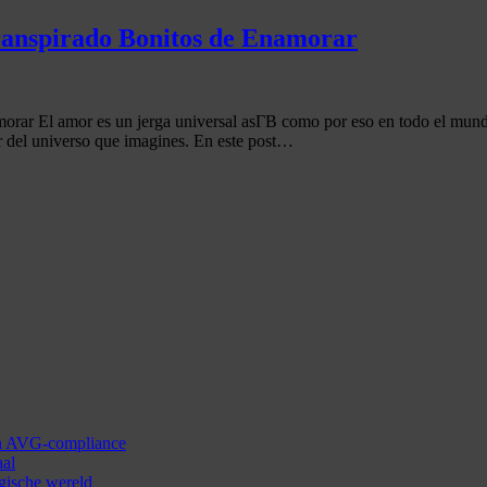
ranspirado Bonitos de Enamorar
ar El amor es un jerga universal asГ­В­ como por eso en todo el mundo
ar del universo que imagines. En este post…
 en AVG-compliance
aal
ogische wereld