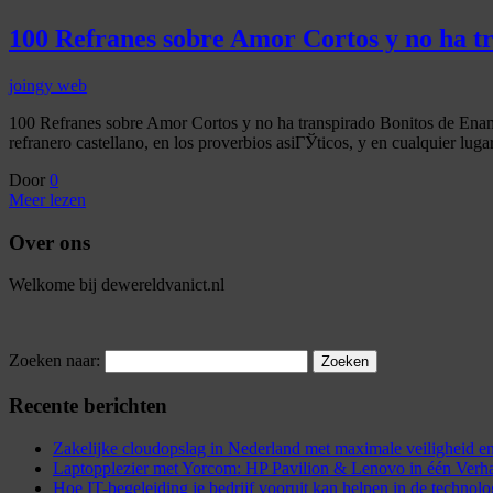
100 Refranes sobre Amor Cortos y no ha t
joingy web
100 Refranes sobre Amor Cortos y no ha transpirado Bonitos de Enamor
refranero castellano, en los proverbios asiГЎticos, y en cualquier lug
Door
0
Meer lezen
Over ons
Welkome bij dewereldvanict.nl
Zoeken naar:
Recente berichten
Zakelijke cloudopslag in Nederland met maximale veiligheid
Laptopplezier met Yorcom: HP Pavilion & Lenovo in één Verh
Hoe IT-begeleiding je bedrijf vooruit kan helpen in de technol