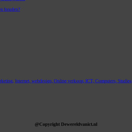
en houden?
keting,
Internet,
webdesign,
Online verkoop,
ICT,
Computers,
Studies
@Copyright Dewereldvanict.nl