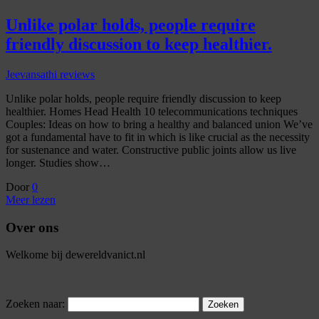
Unlike polar holds, people require
friendly discussion to keep healthier.
Jeevansathi reviews
Unlike polar holds, people require friendly discussion to keep
healthier. Homes Head Health 10 telecommunications techniques
Couples: Ideas on how to bring a healthy and balanced union We’ve
got a fundamental have to fit in which is like crucial as the necessity
for sustenance and water. Constructive public joints allow us live
longer. Studies show…
Door
0
Meer lezen
Over ons
Welkome bij dewereldvanict.nl
Zoeken naar: