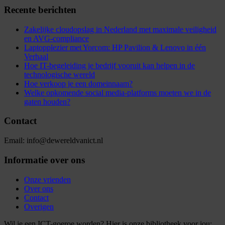
Recente berichten
Zakelijke cloudopslag in Nederland met maximale veiligheid
en AVG-compliance
Laptopplezier met Yorcom: HP Pavilion & Lenovo in één
Verhaal
Hoe IT-begeleiding je bedrijf vooruit kan helpen in de
technologische wereld
Hoe verkoop je een domeinnaam?
Welke opkomende social media-platforms moeten we in de
gaten houden?
Contact
Email: info@dewereldvanict.nl
Informatie over ons
Onze vrienden
Over ons
Contact
Overigen
Wil je een ICT-goeroe worden? Hier is onze bibliotheek voor jou: