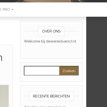
E PRO
OVER ONS
Welkome bij dewereldvanict.nl
n
Zoeken naar:
RECENTE BERICHTEN