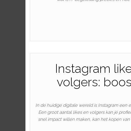
Instagram lik
volgers: boos
In de huidige digitale wereld is Instagram een 
Een groot aantal likes en volgers kan je profi
snel impact willen maken, kan het kopen van I