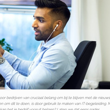
oor bedrijven van cruciaal belang om bij te blijven met de nieuw
n om dit te doen, is door gebruik te maken van IT-begeleiding. 
 kan het je bedrijf vooruit helpen? Laten we dat eens nader…