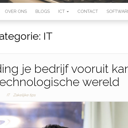
OVER ONS
BLOGS
ICT
CONTACT
SOFTWAR
ategorie:
IT
ng je bedrijf vooruit ka
technologische wereld
IT
Zakelijke tips