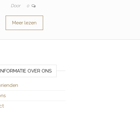
Door
0
Meer lezen
INFORMATIE OVER ONS
vrienden
ons
ct