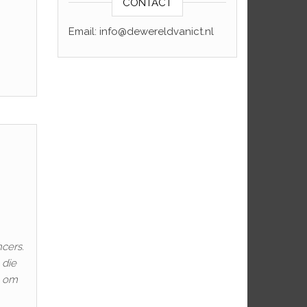
CONTACT
Email: info@dewereldvanict.nl
ncers.
 die
n om