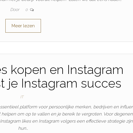
Door
0
Meer lezen
es kopen en Instagram
t je Instagram succes
IT
essentieel platform voor persoonlijke merken, bedrijven en influe
el helpen om op te vallen en je bereik te vergroten. Voor degenen
nstagram likes en Instagram volgers een effectieve strategie zij
hun…