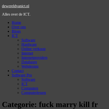
dewereldvanict.nl
Alles over de ICT.
Home
Over ons
Blogs
ICT
Software
Hardware
Online verkoop
Internet
Internetproviders
Databases
Webdesign
Contact
Software Pro
Software
ICT
Computers
Computerlessen
Categorie:
fuck marry kill fr