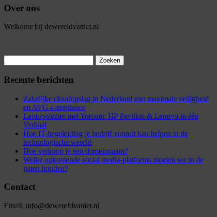
Over ons
Welkome bij dewereldvanict.nl
Zoeken
naar:
Recente berichten
Zakelijke cloudopslag in Nederland met maximale veiligheid
en AVG-compliance
Laptopplezier met Yorcom: HP Pavilion & Lenovo in één
Verhaal
Hoe IT-begeleiding je bedrijf vooruit kan helpen in de
technologische wereld
Hoe verkoop je een domeinnaam?
Welke opkomende social media-platforms moeten we in de
gaten houden?
Contact
Email: info@dewereldvanict.nl