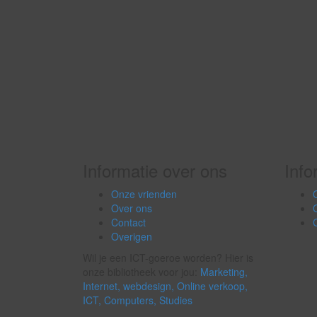
Informatie over ons
Info
Onze vrienden
Over ons
Contact
Overigen
Wil je een ICT-goeroe worden? Hier is
onze bibliotheek voor jou:
Marketing,
Internet,
webdesign,
Online verkoop,
ICT,
Computers,
Studies