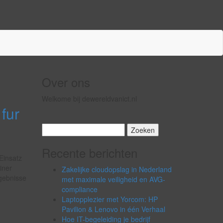
Over ons
Welkome bij dewereldvanict.nl
fur
Zoeken
naar:
Recente berichten
Einsatz
iner
Zakelijke cloudopslag in Nederland
rgebnisse
met maximale veiligheid en AVG-
compliance
Laptopplezier met Yorcom: HP
Pavilion & Lenovo in één Verhaal
Hoe IT-begeleiding je bedrijf