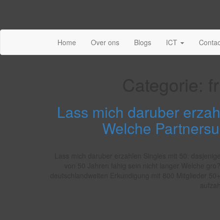
Home
Over ons
Blogs
ICT
Contac
Categorie:
f
Lass mich daruber erzahl
Welche Partners
Lass mich daruber erzahlen Singles mit 50: dasjeni
von 50 Jahren fahig sein nicht langer Welche gro
deutschlandweiten Erkundigung mit 800 Mitglieder 50+ 
aufza