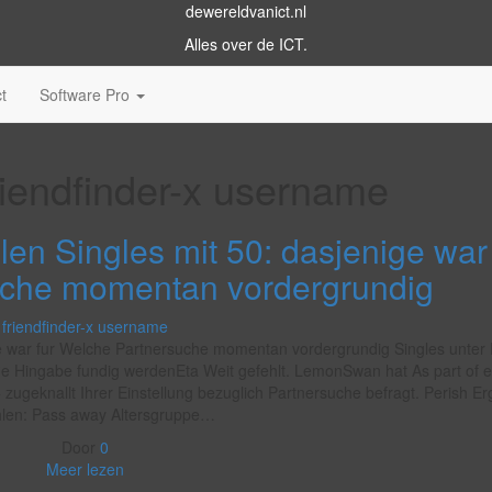
dewereldvanict.nl
Alles over de ICT.
t
Software Pro
riendfinder-x username
en Singles mit 50: dasjenige war 
uche momentan vordergrundig
friendfinder-x username
ge war fur Welche Partnersuche momentan vordergrundig Singles unter 
?e Hingabe fundig werdenEta Weit gefehlt. LemonSwan hat As part of e
zugeknallt Ihrer Einstellung bezuglich Partnersuche befragt. Perish E
hlen: Pass away Altersgruppe…
Door
0
Meer lezen