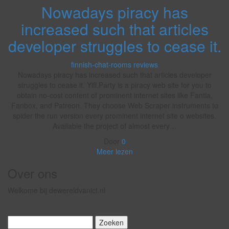
Nowadays piracy has
increased such that articles
developer struggles to cease it.
finnish-chat-rooms reviews
Nowadays piracy has increased such that articles developer
struggles to cease it. Yiff.Party is a piracy web site for you to
obtain no-cost content of prominent internet sites like Fantia,
Fanbox, and Patreon. They choose Web Scraper instruments to
spider the run version every prominent internet site o websites.
Available the project of almost every…
Door
0
Meer lezen
Over ons
Welkome bij dewereldvanict.nl
Zoeken