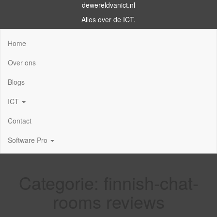
dewereldvanict.nl
Alles over de ICT.
Home
Over ons
Blogs
ICT
Contact
Software Pro
Categorie:
finnish-chat-
rooms reviews