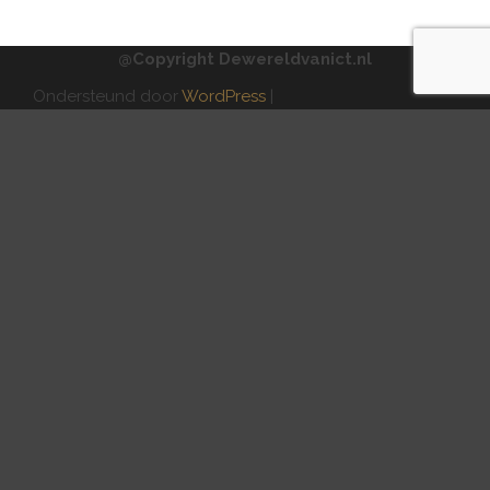
@Copyright Dewereldvanict.nl
Ondersteund door
WordPress
|