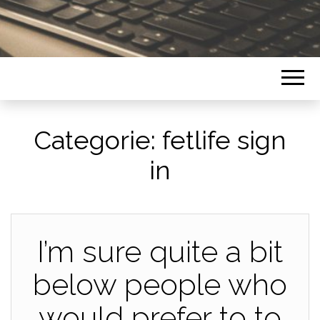
Categorie:
fetlife sign
in
I’m sure quite a bit
below people who
would prefer to to