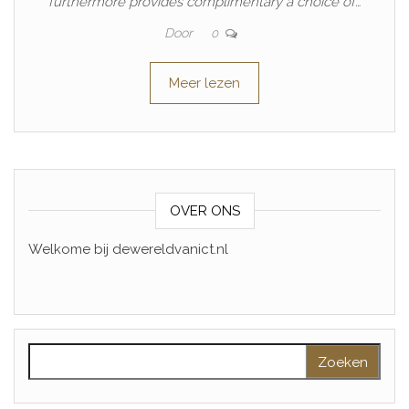
furthermore provides complimentary a choice of…
Door
0
Meer lezen
OVER ONS
Welkome bij dewereldvanict.nl
Zoeken naar: