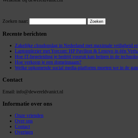
Zoeken naar:
Recente berichten
Zakelijke cloudopslag in Nederland met maximale veiligheid
Laptopplezier met Yorcom: HP Pavilion & Lenovo in één Verh
Hoe IT-begeleiding je bedrijf vooruit kan helpen in de technol
Hoe verkoop je een domeinnaam?
Welke opkomende social media-platforms moeten we in de gat
Contact
Email: info@dewereldvanict.nl
Informatie over ons
Onze vrienden
Over ons
Contact
Overigen