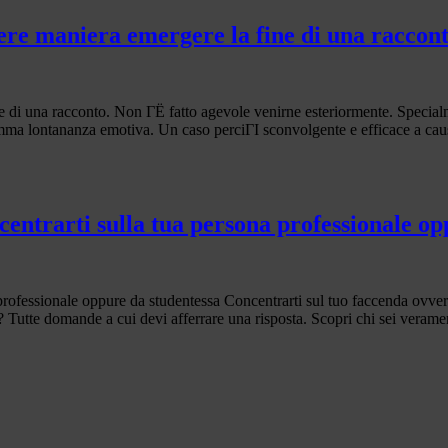
re maniera emergere la fine di una raccont
 di una racconto. Non ГЁ fatto agevole venirne esteriormente. Specia
omma lontananza emotiva. Un caso perciГІ sconvolgente e efficace a cau
centrarti sulla tua persona professionale o
professionale oppure da studentessa Concentrarti sul tuo faccenda ovvero
Tutte domande a cui devi afferrare una risposta. Scopri chi sei veramen