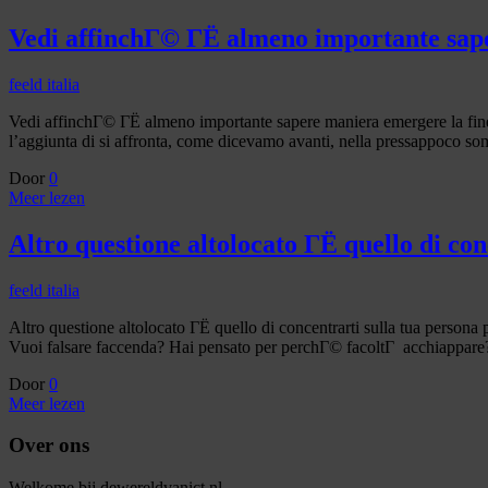
Vedi affinchГ© ГЁ almeno importante sape
feeld italia
Vedi affinchГ© ГЁ almeno importante sapere maniera emergere la fine
l’aggiunta di si affronta, come dicevamo avanti, nella pressappoco s
Door
0
Meer lezen
Altro questione altolocato ГЁ quello di con
feeld italia
Altro questione altolocato ГЁ quello di concentrarti sulla tua persona 
Vuoi falsare faccenda? Hai pensato per perchГ© facoltГ acchiappare? 
Door
0
Meer lezen
Over ons
Welkome bij dewereldvanict.nl