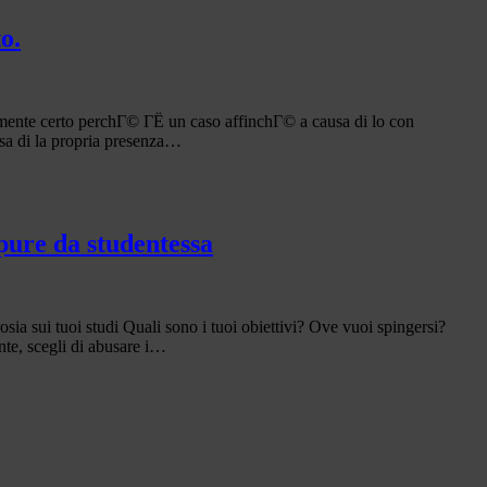
o.
lmente certo perchГ© ГЁ un caso affinchГ© a causa di lo con
sa di la propria presenza…
ppure da studentessa
sia sui tuoi studi Quali sono i tuoi obiettivi? Ove vuoi spingersi?
te, scegli di abusare i…