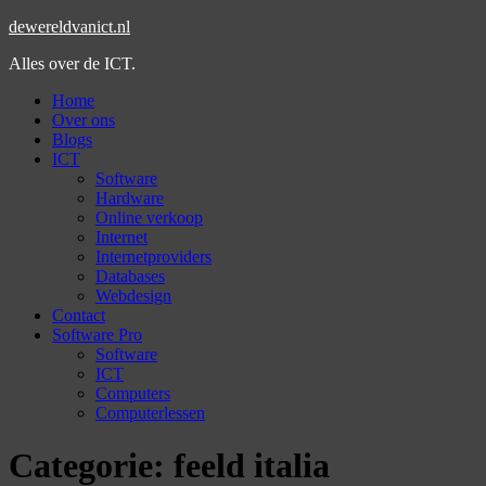
dewereldvanict.nl
Alles over de ICT.
Home
Over ons
Blogs
ICT
Software
Hardware
Online verkoop
Internet
Internetproviders
Databases
Webdesign
Contact
Software Pro
Software
ICT
Computers
Computerlessen
Categorie:
feeld italia