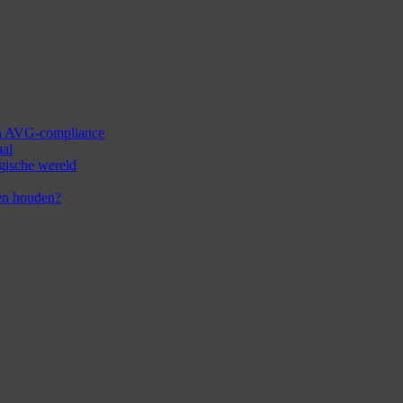
 en AVG-compliance
aal
ogische wereld
en houden?