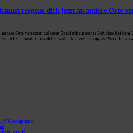
kannst respons dich jetzt an andere Orte ve
n andere Orte versetzen zulassen Spezl schaut seiner Schickse bei dem 
 FrauвЂ‹. Trausdorf a welcher wulka kostenlose singlebГ¶rsen Pass awa
 en AVG-compliance
aal
ogische wereld