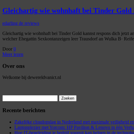
Gleichartig wie wohnhaft bei Tinder Gold 
edarling de reviews
Gleichartig wie wohnhaft bei Tinder Gold kannst respons dich jetzt a
welcher Ehegattin Sexkontanzeigen leer Trausdorf an Wulka В· Reife
Door
0
Meer lezen
Over ons
Welkome bij dewereldvanict.nl
Zoeken
naar:
Recente berichten
Zakelijke cloudopslag in Nederland met maximale veiligheid
Laptopplezier met Yorcom: HP Pavilion & Lenovo in één Verh
Hoe IT-begeleiding je bedrijf vooruit kan helpen in de technol