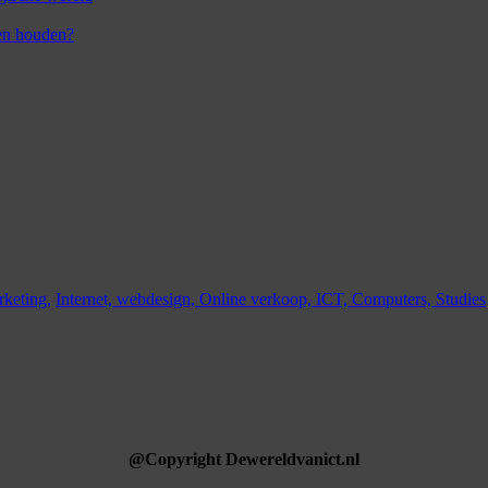
en houden?
keting,
Internet,
webdesign,
Online verkoop,
ICT,
Computers,
Studies
@Copyright Dewereldvanict.nl