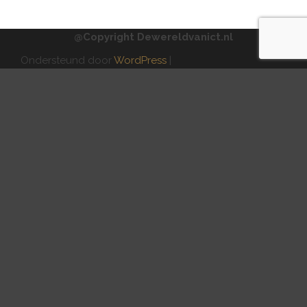
@Copyright Dewereldvanict.nl
Ondersteund door
WordPress
|